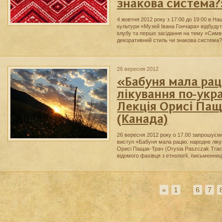
знакова система?
4 жовтня 2012 року з 17:00 до 19:00 в На
культури «Музей Івана Гончара» відбудут
клубу та перше засідання на тему «Симв
декоративний стиль чи знакова система?
26 вересня 2012
«Бабуня мала рац
лікування по-укр
Лекція Орисі Пащ
(Канада)
26 вересня 2012 року о 17.00 запрошуєм
виступ «Бабуня мала рацію: народне лік
Орисі Пащак-Трач (Orysia Paszczak Tracz)
відомого фахівця з етнології, письменни
«
1
...
6
7