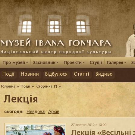
Події
Новини
Відбулося
Статті
Видиво
Лекція
сьогодні
Невдовзі
Архів
27 жовтня 2012 о 13:00
Лекція «Весільні 