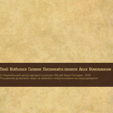
Події
Відбулося
Галерея
Підтримайте проекти
Друзі
Відвідувачам
© Національний центр народної культури «Музей Івана Гончара», 2026
Поширення дозволене лише за наявності гіперпосилання на першоджерело!