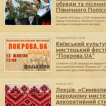
обряди та пісенні
Північного Поліс
27 жовтня 2012 року о 13:00 запрошуємо н
обряди та пісенність Північного Полісся»
мистецько-етнографічного лекторію).
13 вересня 2012 о 15:00
Київський культу
мистецький фест
“Покрова.UA”
13 жовтня о 12.00 запрошуємо відвідати 
мистецький фестиваль “Покрова.UA” – свя
українського духу, який відбудеться в Му
4 жовтня 2012
Лекція: «Символи
народному мистец
декоративний ст