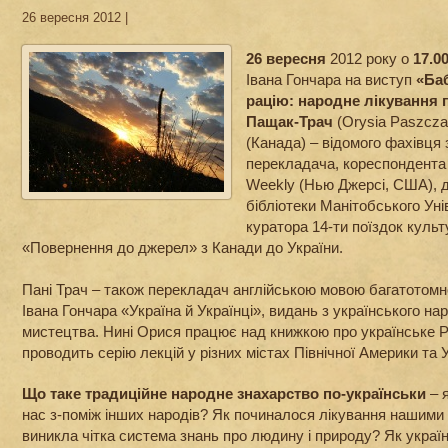
26 вересня 2012 |
26 вересня
2012 року о
17.0
Івана Гончара на виступ
«Ба
рацію: народне лікування 
Пащак-Трач
(Orysia Paszczak
(Канада) – відомого фахівця з
перекладача, кореспондента 
Weekly (Нью Джерсі, США), до
бібліотеки Манітобського Унів
куратора 14-ти поїздок куль
«Повернення до джерел» з Канади до України.
Пані Трач – також перекладач англійською мовою багатотом
Івана Гончара «Україна й Українці», видань з українського на
мистецтва. Нині Орися працює над книжкою про українське Р
проводить серію лекцій у різних містах Північної Америки та 
Що таке традиційне народне знахарство по-українськи
– 
нас з-поміж інших народів? Як починалося лікування нашими
виникла чітка система знань про людину і природу? Як украї