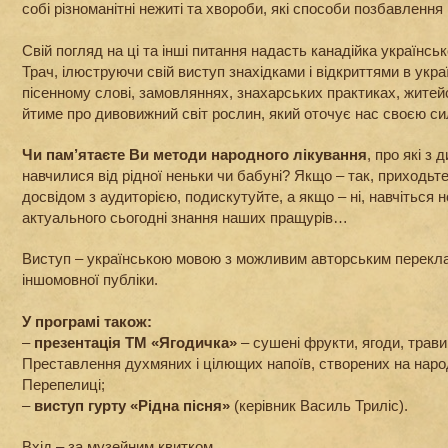
собі різноманітні нежиті та хвороби, які способи позбавлення
Свій погляд на ці та інші питання надасть канадійка українс
Трач, ілюструючи свій виступ знахідками і відкриттями в укр
пісенному слові, замовляннях, знахарських практиках, житей
йтиме про дивовижний світ рослин, який оточує нас своєю си
Чи пам’ятаєте Ви методи народного лікування
, про які з 
навчилися від рідної неньки чи бабуні? Якщо – так, приходьте
досвідом з аудиторією, подискутуйте, а якщо – ні, навчіться 
актуального сьогодні знання наших пращурів…
Виступ – українською мовою з можливим авторським перекл
іншомовної публіки.
У програмі також:
–
презентація ТМ «Ягодичка»
– сушені фрукти, ягоди, трави 
Преставлення духмяних і цілющих напоїв, створених на народн
Перепелиці;
–
виступ гурту «Рідна пісня»
(керівник Василь Триліс).
Вхід – за музейним квитком.