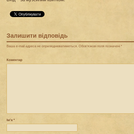
Залишити відповідь
Ваша e-mail адреса не оприлюднюватиметься.
Обов’язкові поля позначені
*
Коментар
Ім'я
*