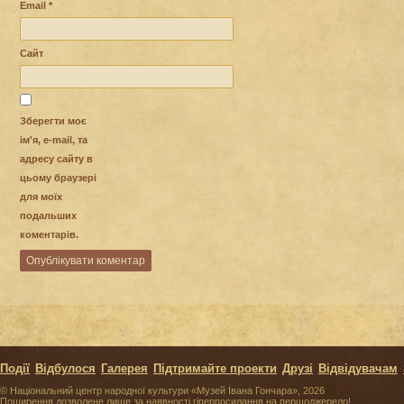
Email
*
Сайт
Зберегти моє
ім'я, e-mail, та
адресу сайту в
цьому браузері
для моїх
подальших
коментарів.
Події
Відбулося
Галерея
Підтримайте проекти
Друзі
Відвідувачам
© Національний центр народної культури «Музей Івана Гончара», 2026
Поширення дозволене лише за наявності гіперпосилання на першоджерело!