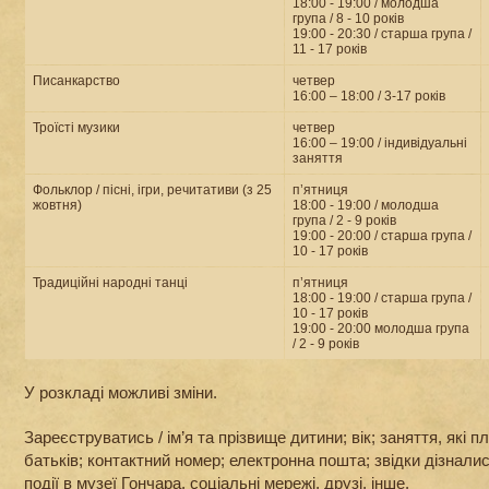
18:00 - 19:00 / молодша
група / 8 - 10 років
19:00 - 20:30 / старша група /
11 - 17 років
Писанкарство
четвер
16:00 – 18:00 / 3-17 років
Троїсті музики
четвер
16:00 – 19:00 / індивідуальні
заняття
Фольклор / пісні, ігри, речитативи (з 25
п’ятниця
жовтня)
18:00 - 19:00 / молодша
група / 2 - 9 років
19:00 - 20:00 / старша група /
10 - 17 років
Традиційні народні танці
п’ятниця
18:00 - 19:00 / старша група /
10 - 17 років
19:00 - 20:00 молодша група
/ 2 - 9 років
У розкладі можливі зміни.
Зареєструватись / ім’я та прізвище дитини; вік; заняття, які п
батьків; контактний номер; електронна пошта; звідки дізнали
події в музеї Гончара, соціальні мережі, друзі, інше.