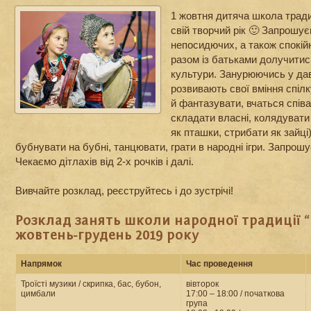
1 жовтня дитяча школа тради
свій творчий рік 🙂 Запрошуєм
непосидючих, а також спокій
разом із батьками долучитис
культури. Занурюючись у давн
розвивають свої вміння спілк
й фантазувати, вчаться співат
складати власні, колядувати
як пташки, стрибати як зайці)
бубнувати на бубні, танцювати, грати в народні ігри. Запрошу
Чекаємо дітлахів від 2-х рочків і далі.
Вивчайте розклад, реєструйтесь і до зустрічі!
Розклад занять школи народної традиції “
жовтень-грудень 2019 року
Напрямок
Час проведення
Троїсті музики / скрипка, бас, бубон,
вівторок
цимбали
17:00 – 18:00 / початкова
група