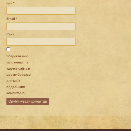
Ім'я
*
Email
*
Сайт
Зберегти моє
ім'я, e-mail, та
адресу сайту в
цьому браузері
для моїх
подальших
коментарів.