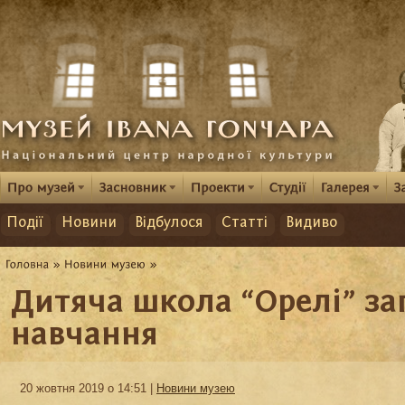
Події
Новини
Відбулося
Статті
Видиво
Дитяча школа “Орелі” за
навчання
20 жовтня 2019 о 14:51 |
Новини музею