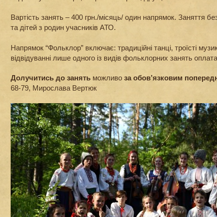
Вартість занять – 400 грн./місяць/ один напрямок. Заняття бе
та дітей з родин учасників АТО.
Напрямок “Фольклор” включає: традиційні танці, троїсті музи
відвідуванні лише одного із видів фольклорних занять оплата
Долучитись до занять
можливо
за обов’язковим поперед
68-79, Мирослава Вертюк