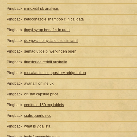
Pingback:
minoxidil pk analysis
Pingback:
ketoconazole shampoo clinical data
Pingback:
flagyl syrup benefits in urdu
Pingback:
doxycycline hyclate uses in tamil
Pingback:
semaglutide bijwerkingen ogen
Pingback:
finasteride reddit australia
Pingback:
mesalamine suppository refrigeration
Pingback:
avanafil online uk
Pingback:
orlistat capsule price
Pingback:
cenforce 150 mg tablets
Pingback:
cialis puerto rico
Pingback:
what is vidalista
Pingback:
lasix furosemide price