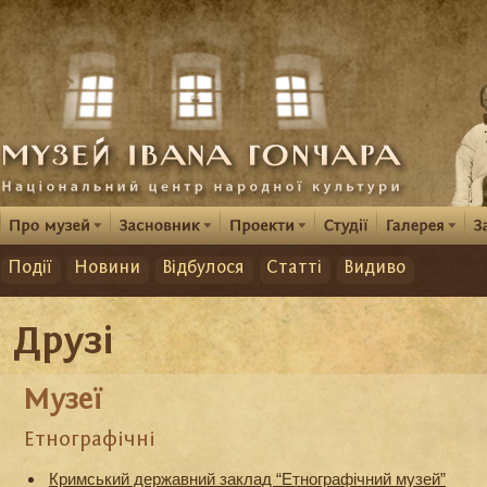
Події
Новини
Відбулося
Статті
Видиво
Друзі
Музеї
Етнографічні
Кримський державний заклад “Етнографічний музей”