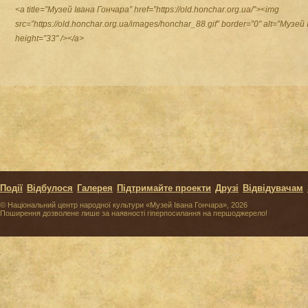
<a title=”Музей Івана Гончара” href=”https://old.honchar.org.ua/”><img
src=”https://old.honchar.org.ua/images/honchar_88.gif” border=”0″ alt=”Музей
height=”33″ /></a>
Події
Відбулося
Галерея
Підтримайте проекти
Друзі
Відвідувачам
© Національний центр народної культури «Музей Івана Гончара», 2026
Поширення дозволене лише за наявності гіперпосилання на першоджерело!