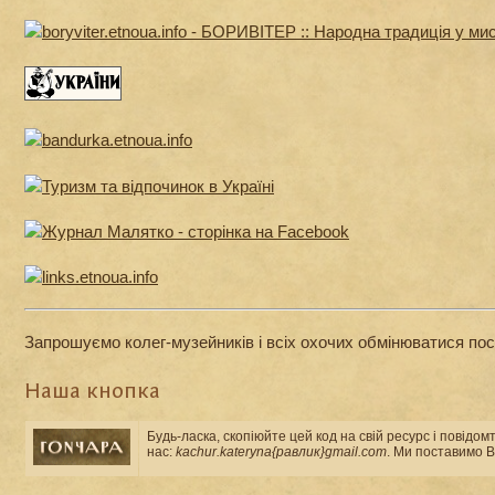
Запрошуємо колег-музейників і всіх охочих обмінюватися по
Наша кнопка
Будь-ласка, скопіюйте цей код на свій ресурс і повідом
нас:
kachur.kateryna{равлик}gmail.com
. Ми поставимо В