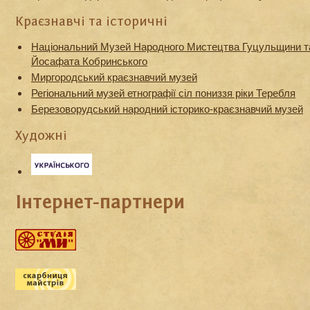
Краєзнавчі та історичні
Національний Музей Народного Мистецтва Гуцульщини та
Йосафата Кобринського
Миргородський краєзнавчий музей
Регіональний музей етнографії сіл пониззя ріки Теребля
Березоворудський народний історико-краєзнавчий музей
Художні
Інтернет-партнери