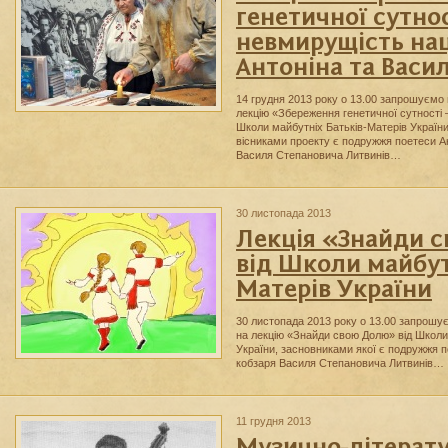
генетичної сутнос
невмирущість нац
Антоніна та Васи
14 грудня 2013 року о 13.00 запрошуємо 
лекцію «Збереження генетичної сутності –
Школи майбутніх Батьків-Матерів Україн
вісниками проекту є подружжя поетеси Ан
Василя Степановича Литвинів…
30 листопада 2013
Лекція «Знайди 
від Школи майбут
Матерів України
30 листопада 2013 року о 13.00 запрошу
на лекцію «Знайди свою Долю» від Школи
України, засновниками якої є подружжя п
кобзаря Василя Степановича Литвинів…
11 грудня 2013