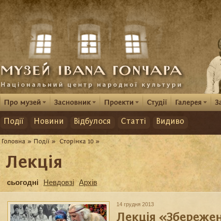
Події
Новини
Відбулося
Статті
Видиво
Лекція
сьогодні
Невдовзі
Архів
14 грудня 2013
Лекція «Збереже