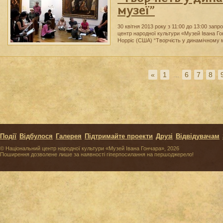
музеї”
30 квітня 2013 року з 11:00 до 13:00 за
центр народної культури «Музей Івана Го
Норріс (США) “Творчість у динамічному 
«
1
...
6
7
8
Події
Відбулося
Галерея
Підтримайте проекти
Друзі
Відвідувачам
© Національний центр народної культури «Музей Івана Гончара», 2026
Поширення дозволене лише за наявності гіперпосилання на першоджерело!