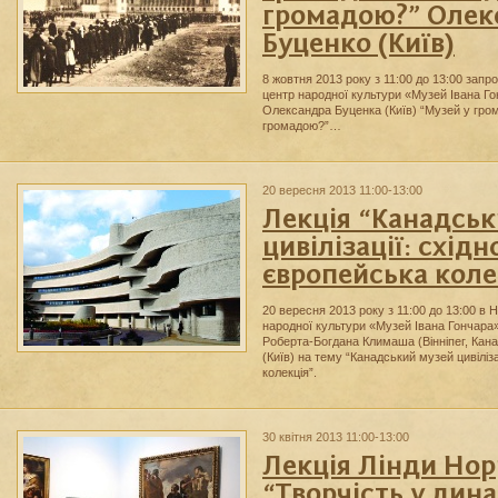
громадою?” Олек
Буценко (Київ)
8 жовтня 2013 року з 11:00 до 13:00 зап
центр народної культури «Музей Івана Го
Олександра Буценка (Київ) “Музей у гром
громадою?”…
20 вересня 2013 11:00-13:00
Лекція “Канадськ
цивілізації: східн
європейська коле
20 вересня 2013 року з 11:00 до 13:00 в 
народної культури «Музей Івана Гончара»
Роберта-Богдана Климаша (Вінніпег, Кан
(Київ) на тему “Канадський музей цивіліз
колекція”.
30 квітня 2013 11:00-13:00
Лекція Лінди Нор
“Творчість у дин