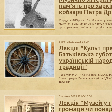
Музично-літерату
пам’ять про харк
кобзаря Петра Д
11 грудня 2013 року о 17:00 запрошуємо 
музично-літературний вечір «Той, хто зб
про харківського кобзаря Петра Древче
5 листопада 2013 18:00
Лекція “Культ пре
Батьківська субот
українській наро
традиції”
5 листопада 2013 року о 18:00 в Музей Ів
“Культ предків. Батьківська субота. “Діди”
традиції”…
8 жовтня 2013 11:00-13:00
Лекція “Музей у г
громади чи пона