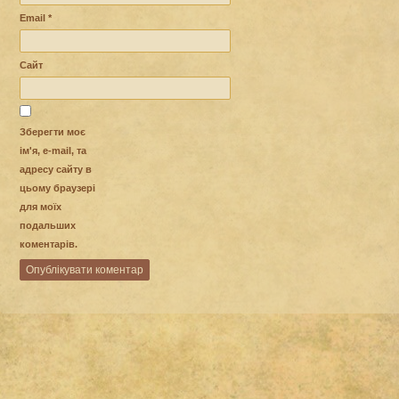
Email
*
Сайт
Зберегти моє
ім'я, e-mail, та
адресу сайту в
цьому браузері
для моїх
подальших
коментарів.