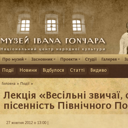
Події
Новини
Відбулося
Статті
Видиво
Лекція «Весільні звичаї,
пісенність Північного П
27 жовтня 2012 о 13:00 |