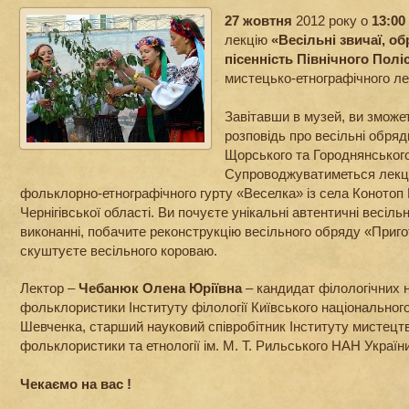
27 жовтня
2012 року о
13:00
лекцію
«Весільні звичаї, об
пісенність Північного Полі
мистецько-етнографічного ле
Завітавши в музей, ви зможе
розповідь про весільні обря
Щорського та Городнянського 
Супроводжуватиметься лекц
фольклорно-етнографічного гурту «Веселка» із села Конотоп
Чернігівської області. Ви почуєте унікальні автентичні весільні
виконанні, побачите реконструкцію весільного обряду «Приго
скуштуєте весільного короваю.
Лектор –
Чебанюк Олена Юріївна
– кандидат філологічних 
фольклористики Інституту філології Київського національного
Шевченка, старший науковий співробітник Iнституту мистецт
фольклористики та етнології iм. М. Т. Рильського НАН України
Чекаємо на вас !