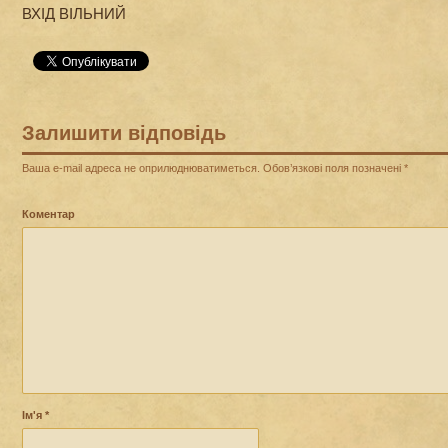
ВХІД ВІЛЬНИЙ
Залишити відповідь
Ваша e-mail адреса не оприлюднюватиметься.
Обов’язкові поля позначені
*
Коментар
Ім'я
*