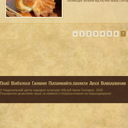
Великоднє вітання від Музею Івана Гонча
«
1
2
3
4
5
6
7
Події
Відбулося
Галерея
Підтримайте проекти
Друзі
Відвідувачам
© Національний центр народної культури «Музей Івана Гончара», 2026
Поширення дозволене лише за наявності гіперпосилання на першоджерело!