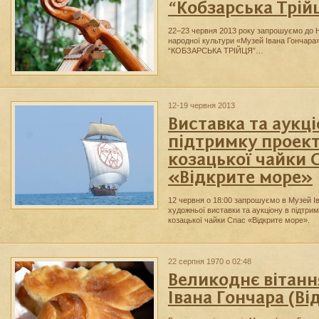
“Кобзарська Трій
22–23 червня 2013 року запрошуємо до 
народної культури «Музей Івана Гончара
“КОБЗАРСЬКА ТРІЙЦЯ”…
12-19 червня 2013
Виставка та аукці
підтримку проект
козацької чайки 
«Відкрите море»
12 червня о 18:00 запрошуємо в Музей Ів
художньої виставки та аукціону в підтри
козацької чайки Спас «Відкрите море».
22 серпня 1970 о 02:48
Великоднє вітанн
Івана Гончара (Ві