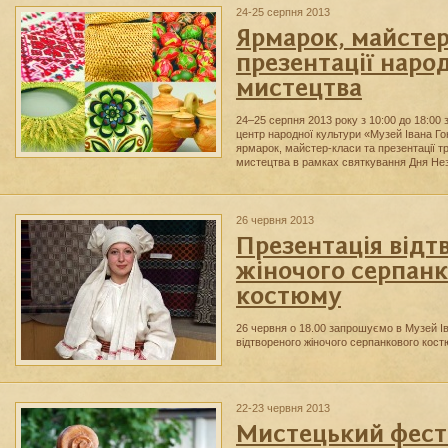
24-25 серпня 2013
Ярмарок, майстер
презентації наро
мистецтва
24–25 серпня 2013 року з 10:00 до 18:0
центр народної культури «Музей Івана Го
ярмарок, майстер-класи та презентації т
мистецтва в рамках святкування Дня Нез
26 червня 2013
Презентація відт
жіночого серпанк
костюму
26 червня о 18.00 запрошуємо в Музей І
відтвореного жіночого серпанкового ко
22-23 червня 2013
Мистецький фест