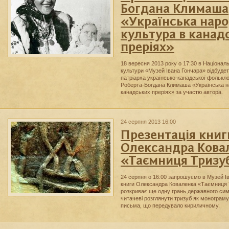
Богдана Климаша
«Українська нар
культура в канад
преріях»
18 вересня 2013 року о 17:30 в Націонал
культури «Музей Івана Гончара» відбудет
патріарха українсько-канадської фолькло
Роберта-Богдана Климаша «Українська н
канадських преріях» за участю автора.
24 серпня 2013 16:00
Презентація книг
Олександра Кова
«Таємниця Тризу
24 серпня о 16:00 запрошуємо в Музей І
книги Олександра Коваленка «Таємниця Т
розкриває ще одну грань державного сим
читачеві розглянути тризуб як монограму
письма, що передувало кириличному.