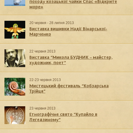
походу козацької чайки Спас «Відкрите
море»
20 червня - 28 липня 2013
Виставка вишивки Надії Вінарської-
Марченко
22 червня 2013
Виставка “Микола БУДНИК – майстер,
художник, поет”
22-23 червня 2013
Мистецький фестиваль “Кобзарська
Трійця”
23 червня 2013
Етнографічне свято “Купайло в
Легедзиному”