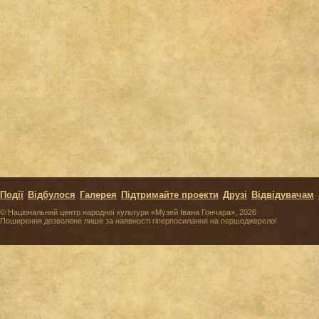
Події
Відбулося
Галерея
Підтримайте проекти
Друзі
Відвідувачам
© Національний центр народної культури «Музей Івана Гончара», 2026
Поширення дозволене лише за наявності гіперпосилання на першоджерело!