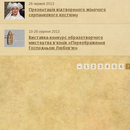
26 червня 2013
Презентація відтвореного жіночого
серпанкового костюму
10-26 серпня 2013
Виставка-конкурс образотворчого
мистецтва в’язнів «Переображення
Господньою Любов’ю»
«
1
2
3
4
5
6
7