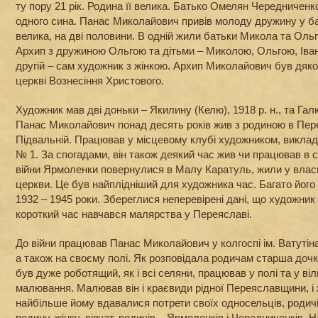
ту пору 21 рік. Родина її велика. Батько Омелян Чередниченко
одного сина. Панас Миколайович привів молоду дружину у бат
велика, на дві половини. В одній жили батьки Микола та Оль
Архип з дружиною Ольгою та дітьми – Миколою, Ольгою, Іван
другій – сам художник з жінкою. Архип Миколайович був дяк
церкві Вознесіння Христового.
Художник мав дві доньки – Якилину (Келю), 1918 р. н., та Гал
Панас Миколайович понад десять років жив з родиною в Пере
Підвальній. Працював у місцевому клубі художником, викла
№ 1. За спогадами, він також деякий час жив чи працював в с
війни Ярмоленки повернулися в Малу Каратуль, жили у власні
церкви. Це був найплідніший для художника час. Багато його 
1932 – 1945 роки. Збереглися неперевірені дані, що художник
короткий час навчався малярства у Переяславі.
До війни працював Панас Миколайович у колгоспі ім. Ватутін
а також на своєму полі. Як розповідала родичам старша дочк
був дуже роботящий, як і всі селяни, працював у полі та у ві
малювання. Малював він і краєвиди рідної Переяславщини, і 
найбільше йому вдавалися потрети своїх односельців, родич
родину, жінку, дівчат, родичів – Ярмоленків і Чередниченків. 