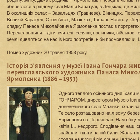
збереглося в рідному селі Малій Каратулі, в Лецьках, де жи
В околишніх селах – Завальцях (Травневе), Вінинцях, Переяс
Великій Каратулі, Стовп’ягах, Мазінках, Ташані. Навіть у збе
спадку Панаса Миколайовича Ярмоленка постає в портретах ц
Переяславщини – діти, вчителі, селяни, пасічники, військові, с
землі дивляться на нас із його портретів, ніби промовляючи: Ц
Помер художник 20 травня 1953 року.
Історія з’явлення у музеї Івана Гончара ж
переяславського художника Панаса Мико
Ярмоленка (1886 – 1953)
Одного теплого осіннього дня їхали 
ГОНЧАРОМ, директором Музею Івана
доневеличкого села Мазінки, їхали з
Те село розташовано на лівому березі
Борисполя на Переяслав. Нам обіцял
квітів і… недорого. Сподівання наші
знайшли, і квіти на ній були. Жаль ті
стояла на вулиці під дощем і вітром, 