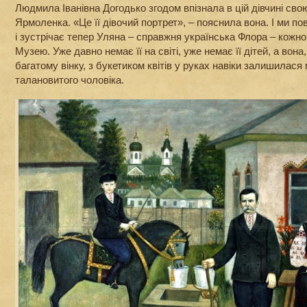
Людмила Іванівна Догодько згодом впізнала в цій дівчині св
Ярмоленка. «Це її дівочий портрет», – пояснила вона. І ми пов
і зустрічає тепер Уляна – справжня українська Флора – кожно
Музею. Уже давно немає її на світі, уже немає її дітей, а вона
багатому вінку, з букетиком квітів у руках навіки залишилася 
талановитого чоловіка.