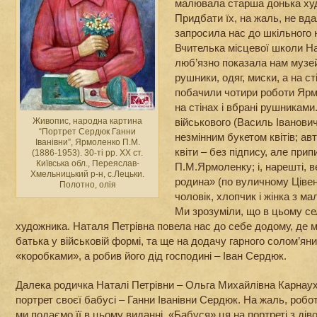
малювала старша донька ху
Придбати їх, на жаль, не вд
запросила нас до шкільного 
Вчителька місцевої школи Н
люб’язно показала нам музей
рушники, одяг, миски, а на ст
побачили чотири роботи Ярм
на стінах і вбрані рушниками
Живопис, народна картина
військового (Василь Іванови
“Портрет Сердюк Ганни
незмінним букетом квітів; ав
Іванівни”, Ярмоленко П.М.
квіти – без підпису, але при
(1886-1953). 30-ті рр. ХХ ст.
Київська обл., Переяслав-
П.М.Ярмоленку; і, нарешті, 
Хмельницький р-н, с.Лецьки.
родина» (по вуличному Цівені
Полотно, олія
чоловік, хлопчик і жінка з м
Ми зрозуміли, що в цьому се
художника. Наталя Петрівна повела нас до себе додому, де м
батька у військовій формі, та ще на додачу гарного солом’яни
«коробками», а робив його дід господині – Іван Сердюк.
Далека родичка Наталі Петрівни – Ольга Михайлівна Карнау
портрет своєї бабусі – Ганни Іванівни Сердюк. На жаль, роб
ми подаємо її в цьому виданні. «Бабуся» ця на портреті з дів