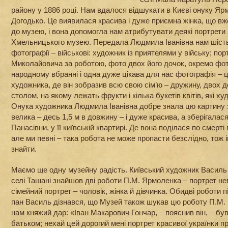
району у 1886 році. Нам вдалося відшукати в Києві онуку Я
Догодько. Це виявилася красива і дуже приємна жінка, що вже
до музею, і вона допомогла нам атрибутувати деякі портрети
Хмельницького музею. Передала Людмила Іванівна нам шість 
фотографії – військові: художник із приятелями у війську; по
Миколайовича за роботою, фото двох його дочок, окремо фо
народному вбранні і одна дуже цікава для нас фотографія – 
художника, де він зобразив всю свою сім’ю – дружину, двох д
столом, на якому лежать фрукти і кілька букетів квітів, які 
Онука художника Людмила Іванівна добре знала цю картину 
велика – десь 1,5 м в довжину – і дуже красива, а зберігалас
Панасівни, у її київській квартирі. Де вона поділася по смерті 
але ми певні – така робота не може пропасти безслідно, тож 
знайти.
Маємо ще одну музейну радість. Київський художник Василь
селі Ташані знайшов дві роботи П.М. Ярмоленка – портрет неві
сімейний портрет – чоловік, жінка й дівчинка. Обидві роботи п
пан Василь дізнався, що Музей також шукав цю роботу П.М.
нам княжий дар: «Іван Макарович Гончар, – пояснив він, – бу
батьком; нехай цей дорогий мені портрет красивої українки 