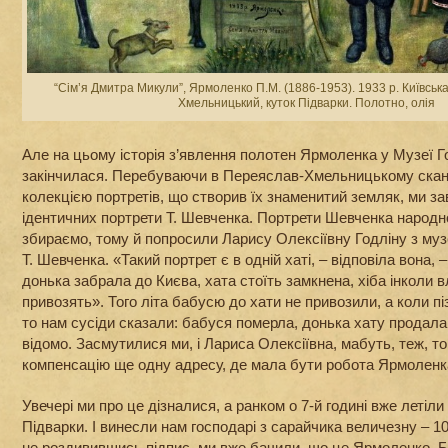
“Сім’я Дмитра Микули”, Ярмоленко П.М. (1886-1953). 1933 р. Київська
Хмельницький, куток Підварки. Полотно, олія
Але на цьому історія з’явлення полотен Ярмоленка у Музеї Г
закінчилася. Перебуваючи в Переяслав-Хмельницькому сканс
колекцією портретів, що створив їх знаменитий земляк, ми з
ідентичних портрети Т. Шевченка. Портрети Шевченка народн
збираємо, тому й попросили Ларису Олексіївну Годліну з муз
Т. Шевченка. «Такий портрет є в одній хаті, – відповіла вона, 
донька забрала до Києва, хата стоїть замкнена, хіба інколи 
привозять». Того літа бабусю до хати не привозили, а коли пі
то нам сусіди сказали: бабуся померла, донька хату продала,
відомо. Засмутилися ми, і Лариса Олексіївна, мабуть, теж, т
компенсацію ще одну адресу, де мала бути робота Ярмоленк
Увечері ми про це дізналися, а ранком о 7-й годині вже летіл
Підварки. І винесли нам господарі з сарайчика величезну – 10
не роздивившись підпис, ми вже бачили, що це Ярмоленко. Б