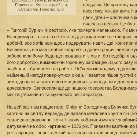
(1886-1953). 1936 р. Київська обл.,
продаю». Це про іншу кар
Переяслав-Хмельницький р-н,
с.Стовп’яги. Полотно, олія
простінку, між вікнами. 
двох дітей – хлопчика з к
сиділа на пеньку. Це був 
– Григорій Бурчик із сестрою, яка померла маленькою. Як ми
Володимира – ніяк він не хотів віддати картини і не говорив, 
добрий, все хотів нам щось подарувати, навіть дві ікони приніс
Виявилося, він мав слабке здоров’я, і далекі родичі ним опік
заборонили йому будь-що продавати із хати, бо недобрі люд
його добротою, виманюючи городину за безцінь. Цього разу йо
знайшли – були десь на роботі. Поїхали ми додому з думкою
найменшій нагоді повернутися сюди. Назавтра пішов густий с
зима, довелося чекати погожої днини і гарної дороги для маш
дочекалися. Запросили ще до нашого товариства Володимир
мистецтвознавця та музейного реставратора.
На цей раз нам пощастило. Опікуни Володимира Бурчика бу
картини на світлу веранду, де палала металева кругла піч («б
спали два здоровенні коти. І знову побачили ми уже знайомий
датування на обох картинах – 1936 рік. Привезли картини до 
реставрацію, і через деякий час вони постали перед нами чисті