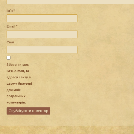
Ім'я
*
Email
*
Сайт
Зберегти моє
ім'я, e-mail, та
адресу сайту в
цьому браузері
для моїх
подальших
коментарів.