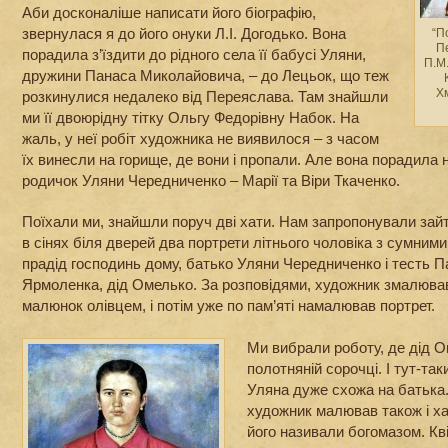
Аби досконаліше написати його біографію,
звернулася я до його онуки Л.І. Догодько. Вона
“П
Пе
порадила з’їздити до рідного села її бабусі Уляни,
П.М.
дружини Панаса Миколайовича, – до Лецьок, що теж
Хм
розкинулися недалеко від Переяслава. Там знайшли
ми її двоюрідну тітку Ольгу Федорівну Набок. На
жаль, у неї робіт художника не виявилося – з часом
їх винесли на горище, де вони і пропали. Але вона порадила
родичок Уляни Чередниченко – Марії та Віри Ткаченко.
Поїхали ми, знайшли поруч дві хати. Нам запропонували зайт
в сінях біля дверей два портрети літнього чоловіка з сумним
прадід господинь дому, батько Уляни Чередниченко і тесть 
Ярмоленка, дід Омелько. За розповідями, художник змалював 
малюнок олівцем, і потім уже по пам’яті намалював портрет.
Ми вибрали роботу, де дід О
полотняній сорочці. І тут-та
Уляна дуже схожа на батька.
художник малював також і хат
його називали богомазом. Кві