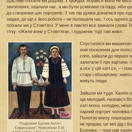
Щасливі поїхали ми додому. У фондах зібрався мало не весь 
захопленні, хвалили нас, а ми були усміхнені та горді, ніби це
до створення цих портретів. З тих пір думка дізнатися про ху
звідки, де ще є його роботи – не полишала нас. І ось одного дн
поїхали ми у Стовп’яги. У мене в пам’яті все зринали слова Т
тітку: «Жили вони у Стовп’ягах, і художник тоді там жив».
Спустилися ми машиною д
нові поселення для поліся
село, зайшли до першої ж
запитали її про картини. 
а ось у цій хаті є», – і п
стару і обшарпану; навіть
живуть люди.
Зайшли ми туди. Хазяїн од
ще молодий, назвався В
хаті вогко, холодно, неза
парний портрет чоловіка й
Полотно внизу пошкоджен
не продаю, це мої дід і б
“Подружжя Бурчик Антін і
Євфросинія”, Ярмоленко П.М.
Бурчики, – пояснив хазяїн