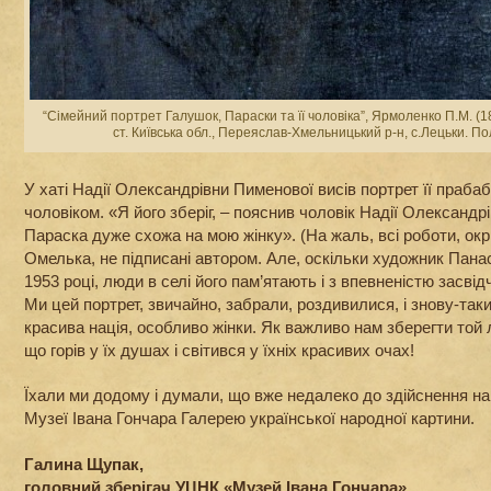
“Сімейний портрет Галушок, Параски та її чоловіка”, Ярмоленко П.М. (18
ст. Київська обл., Переяслав-Хмельницький р-н, с.Лецьки. По
У хаті Надії Олександрівни Пименової висів портрет її праба
чоловіком. «Я його зберіг, – пояснив чоловік Надії Олександр
Параска дуже схожа на мою жінку». (На жаль, всі роботи, окр
Омелька, не підписані автором. Але, оскільки художник Пан
1953 році, люди в селі його пам’ятають і з впевненістю засвід
Ми цей портрет, звичайно, забрали, роздивилися, і знову-так
красива нація, особливо жінки. Як важливо нам зберегти той л
що горів у їх душах і світився у їхніх красивих очах!
Їхали ми додому і думали, що вже недалеко до здійснення наш
Музеї Івана Гончара Галерею української народної картини.
Галина Щупак,
головний зберігач УЦНК «Музей Івана Гончара»