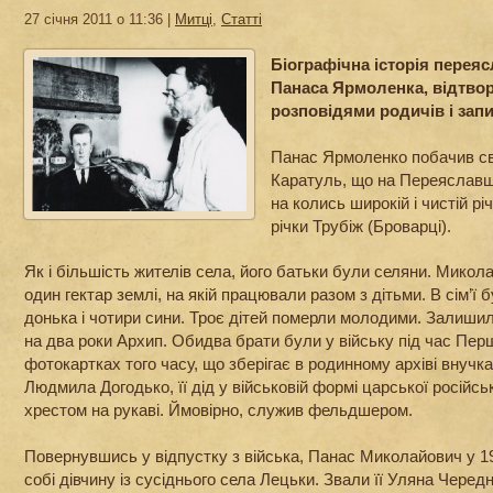
27 січня 2011 о 11:36 |
Митці
,
Статті
Біографічна історія перея
Панаса Ярмоленка, відтвор
розповідями родичів і за
Панас Ярмоленко побачив сві
Каратуль, що на Переяславщ
на колись широкій і чистій рі
річки Трубіж (Броварці).
Як і більшість жителів села, його батьки були селяни. Микол
один гектар землі, на якій працювали разом з дітьми. В сім’ї б
донька і чотири сини. Троє дітей померли молодими. Залиши
на два роки Архип. Обидва брати були у війську під час Першо
фотокартках того часу, що зберігає в родинному архіві внуч
Людмила Догодько, її дід у військовій формі царської російськ
хрестом на рукаві. Ймовірно, служив фельдшером.
Повернувшись у відпустку з війська, Панас Миколайович у 1
собі дівчину із сусіднього села Лецьки. Звали її Уляна Чере