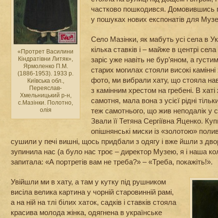
частково пошкодився. Домовившись 
у пошуках нових експонатів для Муз
Село Мазінки, як мабуть усі села в Ук
кілька ставків і – майже в центрі сел
«Протрет Василини
заріс уже навіть не бур’яном, а густи
Кіндратівни Литяк»,
Ярмоленко П.М.
старих могилах стояли високі камінні
(1886-1953). 1933 р.
фото, ми вибрали хату, що стояла на
Київська обл.,
Переяслав-
з камінним хрестом на гребені. В хаті 
Хмельницький р-н,
самотня, мала вона з усієї рідні тільк
с.Мазінки. Полотно,
теж самотнього, що жив неподалік у св
олія
Звали її Тетяна Сергіївна Яценко. Куп
опішнянські миски із «золотою» поли
сушили у печі вишні, щось придбали з одягу і вже йшли з дво
зупинила нас (а було нас троє – директор Музею, я і наша ко
запитала: «А портретів вам не треба?» – «Треба, покажіть!».
Увійшли ми в хату, а там у кутку під рушником
висіла велика картина у чорній старовинній рамі,
а на ній на тлі білих хаток, садків і ставків стояла
красива молода жінка, одягнена в українське