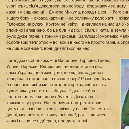
українська сім’я доколгоспного періоду, незважаючи на дату –
хазяїн у вишиванці – Дмитро Микула, поряд на коні – його син 
іншого боку – окраса картини – на ослінчику коло хати – жін
Галочкою на руках. Кругом неї квіти. І дивилася на нас ця У
спокійно і впевнено, бо це був и двір, її сім’я, її хата, її земля
було дуже гарне, з тонкими рисами. Загалом Ярмоленко малю
особливою теплотою – всі вони в нього не просто гарні, а спра
не лише зовнішня: вони дивляться на нас
поглядом особливим, – ці Василини, Горпини, Ганни,
Уляни, Параски, Євфросинї; це дивиться на нас
сама Україна, це її жіноцтво, що відійшло давно і
тепер наче питає нас: а ви які тепер? Розповідь була
б неповною, якби ми не згадали про залюбленість
художника у квіти та… яблука. Рідко яке його
полотно не має квіткових букетів. Дівчата їх
тримають у руках. На чоловічих портретах вони
цвітуть у вазонах і стоять зрізані у вазах. Та все такі
дивні, мов неземні – вишукані лілеї, рожі і ще якісь,
яким і назви не підбереш, але дуже гарні.