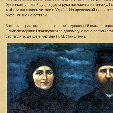
букетиком у правій руці, а друга рука покладена на книжку. І 
такі книжки колись читали в Україні. На превеликий жаль, ре
Музеї ми ще не встигли.
Замерзлі – раптом пішов сніг – але задоволені й щасливі за
Ольги Федорівни і подякувати за допомогу, а вона раптом згада
стоїть хата, де ще є картина П. М. Ярмоленка.