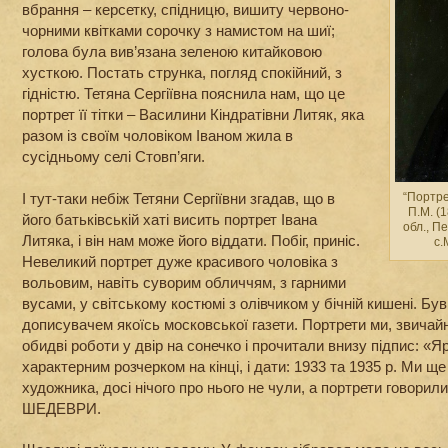
вбрання – керсетку, спідницю, вишиту червоно-
чорними квітками сорочку з намистом на шиї;
голова була вив’язана зеленою китайковою
хусткою. Постать струнка, погляд спокійний, з
гідністю. Тетяна Сергіївна пояснила нам, що це
портрет її тітки – Василини Кіндратівни Литяк, яка
разом із своїм чоловіком Іваном жила в
сусідньому селі Стовп’яги.
І тут-таки небіж Тетяни Сергіївни згадав, що в
“Портре
П.М. (1
його батьківській хаті висить портрет Івана
обл., П
Литяка, і він нам може його віддати. Побіг, приніс.
с.
Невеликий портрет дуже красивого чоловіка з
вольовим, навіть суворим обличчям, з гарними
вусами, у світському костюмі з олівчиком у бічній кишені. Бу
дописувачем якоїсь московської газети. Портрети ми, звичай
обидві роботи у двір на сонечко і прочитали внизу підпис: «Я
характерним розчерком на кінці, і дати: 1933 та 1935 р. Ми ще
художника, досі нічого про нього не чули, а портрети говорил
ШЕДЕВРИ.