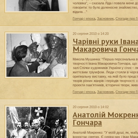
чоловіка”, – сказала Ліда і повела мене 
говорити: то було доленосне знайомство,
відала…”
Гончар і епоха
,
Засновник
,
Спогади про 
20 серпня 2010 о 14:20
Чарівні руки Іван
Макаровича Гонч
Микола Мушинка: “Перша персональна в
творчості Івана Макаровича Гончара, що
залі Спілки художників України у січні – 
життєвим тріумфом. Люди стояли в черга
оригінальну виставку, на якій було предс
творів різних жанрів і періодів творчості:
проекти пам’ятників, історичні твори, жи
Гончар і епоха
,
Засновник
,
Спогади про 
20 серпня 2010 о 14:02
Анатолій Мокрен
Гончара
Анатолій Мокренко: “У моїй душі, як, мабуть
іконостас святих. Є серед них і Іван Мака