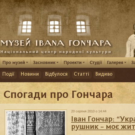
Події
Новини
Відбулося
Статті
Видиво
Спогади про Гончара
20 серпня 2010 о 14:44
Іван Гончар: “Ук
рушник – моє жит