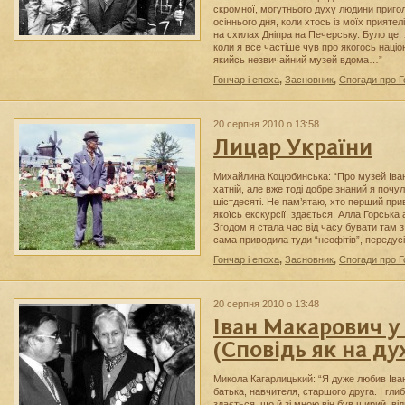
скромної, могутнього духу людини приг
осіннього дня, коли хтось із моїх приятел
на схилах Дніпра на Печерську. Було це,
коли я все частіше чув про якогось націон
якийсь незвичайний музей вдома…”
Гончар і епоха
,
Засновник
,
Спогади про 
20 серпня 2010 о 13:58
Лицар України
Михайлина Коцюбинська: “Про музей Іван
хатній, але вже тоді добре знаний я почу
шістдесяті. Не пам’ятаю, хто перший прив
якоїсь екскурсії, здається, Алла Горська
Згодом я стала час від часу бувати там з 
сама приводила туди “неофітів”, передус
Гончар і епоха
,
Засновник
,
Спогади про 
20 серпня 2010 о 13:48
Іван Макарович у
(Сповідь як на ду
Микола Кагарлицький: “Я дуже любив Іва
батька, навчителя, старшого друга. І глиб
здається, що й зі мною він був щирий, від