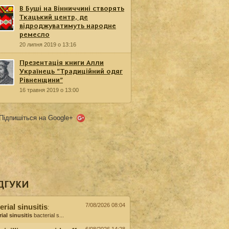
В Буші на Вінниччині створять
Ткацький центр, де
відроджуватимуть народне
ремесло
20 липня 2019 о 13:16
Презентація книги Алли
Українець “Традиційний одяг
Рівненщини”
16 травня 2019 о 13:00
Підпишіться на Google+
ДГУКИ
7/08/2026 08:04
erial sinusitis
:
ial sinusitis
bacterial s...