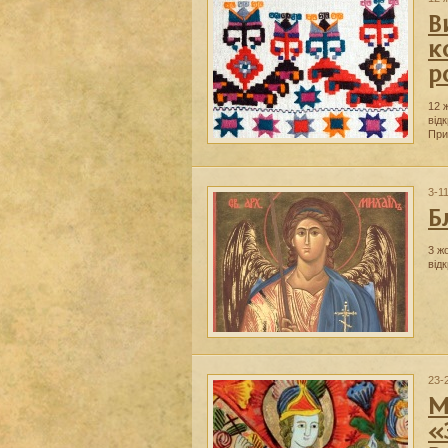
В
к
р
12 
від
При
3-1
Б
3 ж
від
23-
М
«