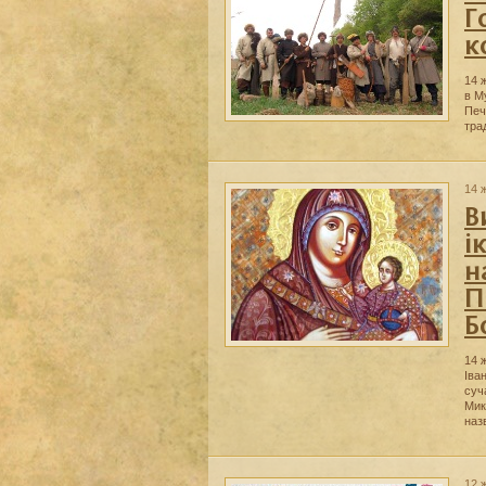
Г
к
14 
в М
Печ
тра
14 
В
і
н
П
Б
14 
Іва
суч
Мик
наз
12 