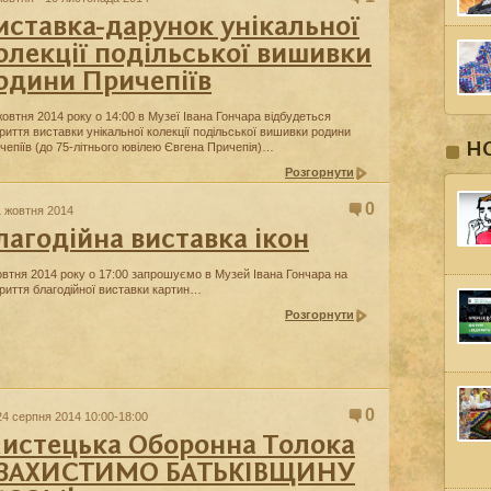
иставка-дарунок унікальної
олекції подільської вишивки
одини Причепіїв
жовтня 2014 року о 14:00 в Музеї Івана Гончара відбудеться
криття виставки унікальної колекції подільської вишивки родини
Н
чепіїв (до 75-літнього ювілею Євгена Причепія)…
Розгорнути
0
1 жовтня 2014
лагодійна виставка ікон
овтня 2014 року о 17:00 запрошуємо в Музей Івана Гончара на
криття благодійної виставки картин…
Розгорнути
0
24 серпня 2014 10:00-18:00
истецька Оборонна Толока
ЗАХИСТИМО БАТЬКІВЩИНУ