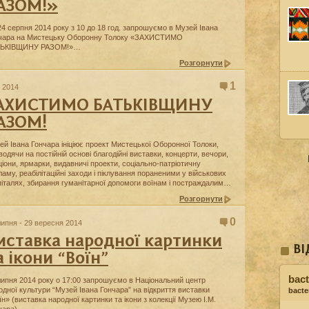
АЗОМ!»
24 серпня 2014 року з 10 до 18 год. запрошуємо в Музей Івана
чара на Мистецьку Оборонну Толоку «ЗАХИСТИМО
ТЬКІВЩИНУ РАЗОМ!»…
Розгорнути
1
о 2014
АХИСТИМО БАТЬКІВЩИНУ
АЗОМ!
ей Івана Гончара ініціює проект Мистецької Оборонної Толоки,
водячи на постійній основі благодійні виставки, концерти, вечори,
ціони, ярмарки, видавничі проекти, соціально-патріотичну
ламу, реабілітаційні заходи і піклування пораненими у військових
піталях, збирання гуманітарної допомоги воїнам і постраждалим…
Розгорнути
0
липня - 29 вересня 2014
иставка народної картинки
ВІ
а ікони “Воїн”
bact
липня 2014 року о 17:00 запрошуємо в Національний центр
одної культури “Музей Івана Гончара” на відкриття виставки
bacter
їн» (виставка народної картинки та ікони з колекції Музею І.М.