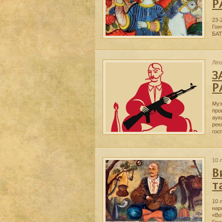
Р
23-
Гон
БА
Літ
З
Р
Муз
про
аук
рек
гос
10 
В
т
10 
нар
«Во