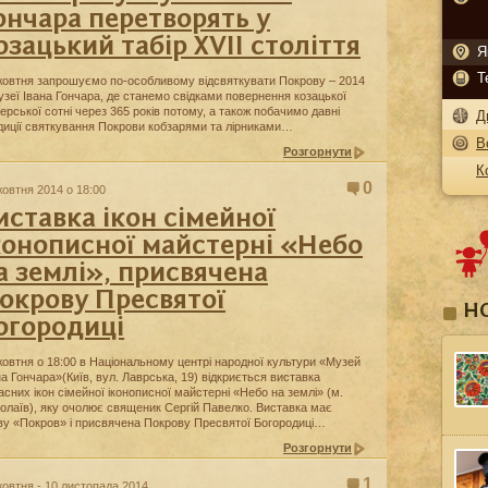
ончара перетворять у
озацький табір XVII століття
Я
Т
жовтня запрошуємо по-особливому відсвяткувати Покрову – 2014
узеї Івана Гончара, де станемо свідками повернення козацької
ерської сотні через 365 років потому, а також побачимо давні
Д
диції святкування Покрови кобзарями та лірниками…
В
Розгорнути
К
0
жовтня 2014 о 18:00
иставка ікон сімейної
конописної майстерні «Небо
а землі», присвячена
окрову Пресвятої
Н
огородиці
жовтня о 18:00 в Національному центрі народної культури «Музей
на Гончара»(Київ, вул. Лаврська, 19) відкриється виставка
асних ікон сімейної іконописної майстерні «Небо на землі» (м.
олаїв), яку очолює священик Сергій Павелко. Виставка має
ву «Покров» і присвячена Покрову Пресвятої Богородиці…
Розгорнути
1
жовтня - 10 листопада 2014