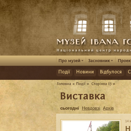
Події
Новини
Відбулося
С
Виставка
сьогодні
Невдовзі
Архів
14 
Н