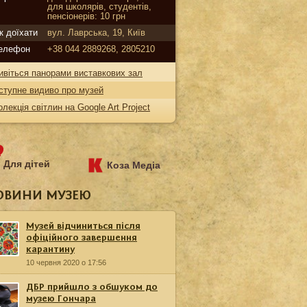
для школярів, студентів,
пенсіонерів: 10 грн
к доїхати
вул. Лаврська, 19, Київ
елефон
+38 044 2889268, 2805210
ивіться панорами виставкових зал
ступне видиво про музей
олекція світлин на Google Art Project
Для дітей
Коза Медіа
ОВИНИ МУЗЕЮ
Музей відчиниться після
офіційного завершення
карантину
10 червня 2020 о 17:56
ДБР прийшло з обшуком до
музею Гончара