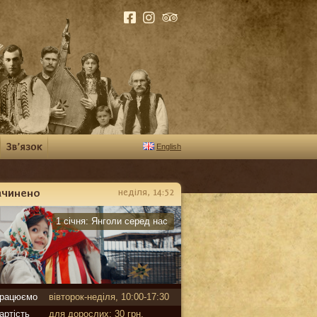
English
ачинено
неділя, 14:52
арантин
1 січня:
Янголи серед нас
рацюємо
вівторок-неділя, 10:00-17:30
артість
для дорослих: 30 грн,