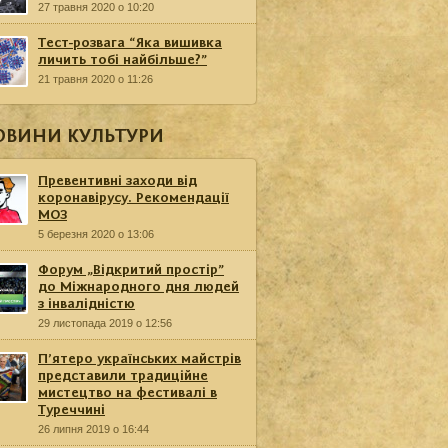
27 травня 2020 о 10:20
Тест-розвага “Яка вишивка
личить тобі найбільше?”
21 травня 2020 о 11:26
ОВИНИ КУЛЬТУРИ
Превентивні заходи від
коронавірусу. Рекомендації
МОЗ
5 березня 2020 о 13:06
Форум „Відкритий простір”
до Міжнародного дня людей
з інвалідністю
29 листопада 2019 о 12:56
П’ятеро українських майстрів
представили традиційне
мистецтво на фестивалі в
Туреччині
26 липня 2019 о 16:44