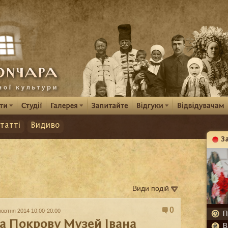
татті
Видиво
З
К
Види подій
0
жовтня 2014 10:00-20:00
П
а Покрову Музей Івана
В