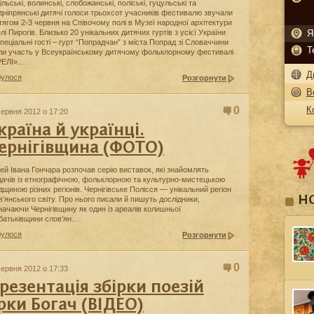
льські, волинські, слобожанські, поліські, гуцульські та
дніпрянські дитячі голоси трьохсот учасників фестивалю звучали
тягом 2-3 червня на Співочому полі в Музеї народної архітектури
елі Пирогів. Близько 20 унікальних дитячих гуртів з усієї України
Я
спеціальні гості – гурт “Попрадчан” з міста Попрад зі Словаччини
Т
ли участь у Всеукраїнському дитячому фольклорному фестивалі
РЕЛІ»…
Д
булося
Розгорнути
В
0
К
червня 2012 о 17:20
країна й українці.
ернігівщина (ФОТО)
ей Івана Гончара розпочав серію виставок, які знайомлять
дачів із етнографічною, фольклорною та культурно-мистецькою
дщиною різних регіонів. Чернігівське Полісся — унікальний регіон
Н
в’янського світу. Про нього писали й пишуть дослідники,
начаючи Чернігівщину як один із ареалів колишньої
батьківщини слов’ян…
булося
Розгорнути
0
червня 2012 о 17:33
резентація збірки поезій
рки Богач (ВІДЕО)