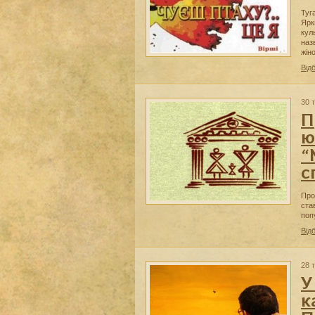
Туг
Ярк
кул
наз
жін
Від
30 
П
ю
“
с
Про
ста
поп
Від
28 
У
к