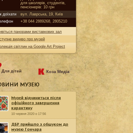
для школярів, студентів,
пенсіонерів: 10 грн
к доїхати
вул. Лаврська, 19, Київ
елефон
+38 044 2889268, 2805210
ивіться панорами виставкових зал
ступне видиво про музей
олекція світлин на Google Art Project
Для дітей
Коза Медіа
ОВИНИ МУЗЕЮ
Музей відчиниться після
офіційного завершення
карантину
10 червня 2020 о 17:56
ДБР прийшло з обшуком до
музею Гончара