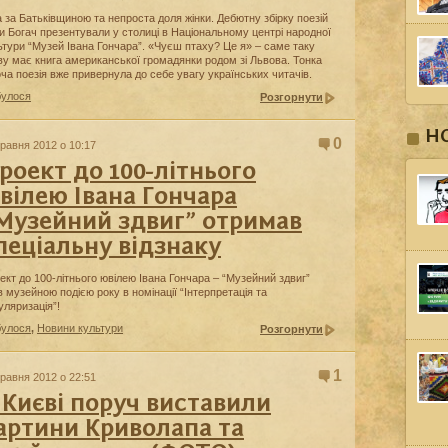
а за Батьківщиною та непроста доля жінки. Дебютну збірку поезій
и Богач презентували у столиці в Національному центрі народної
ьтури “Музей Івана Гончара”. «Чуєш птаху? Це я» – саме таку
ву має книга американської громадянки родом зі Львова. Тонка
оча поезія вже привернула до себе увагу українських читачів.
булося
Розгорнути
Н
0
травня 2012 о 10:17
роект до 100-літнього
вілею Івана Гончара
Музейний здвиг” отримав
пеціальну відзнаку
ект до 100-літнього ювілею Івана Гончара – “Музейний здвиг”
в музейною подією року в номінації “Інтерпретація та
уляризація”!
булося
,
Новини культури
Розгорнути
1
травня 2012 о 22:51
 Києві поруч виставили
артини Криволапа та