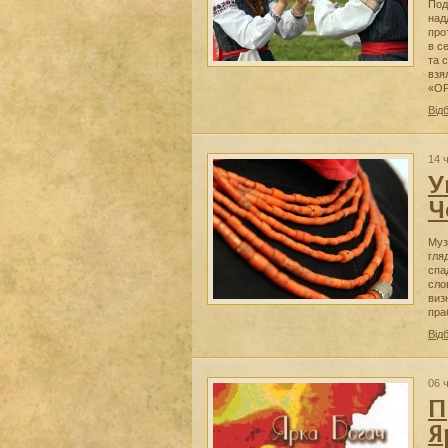
Поді
над
про
в с
та 
взя
«О
Від
14 
У
Ч
Муз
гля
спа
сло
виз
пра
Від
06 
П
Я