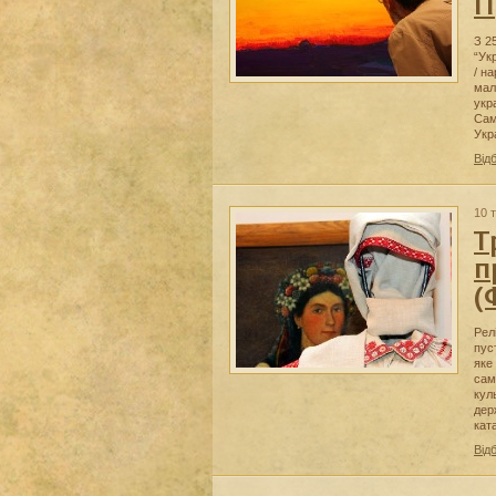
П
З 2
“Ук
/ на
мал
укр
Сам
Укра
Від
10 
Т
п
(
Рел
пус
яке
сам
кул
дер
кат
Від