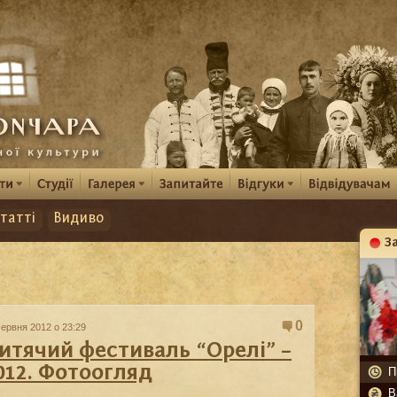
татті
Видиво
З
К
0
червня 2012 о 23:29
итячий фестиваль “Орелі” –
012. Фотоогляд
П
В