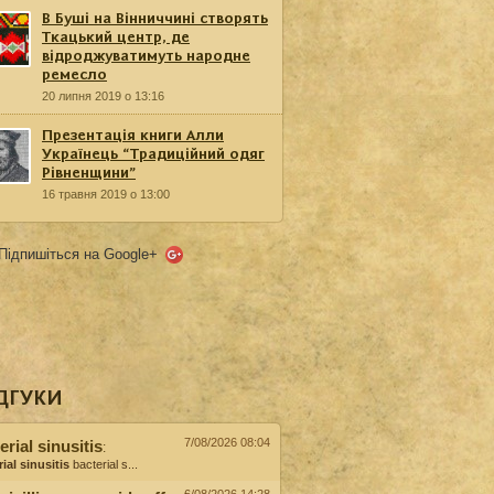
В Буші на Вінниччині створять
Ткацький центр, де
відроджуватимуть народне
ремесло
20 липня 2019 о 13:16
Презентація книги Алли
Українець “Традиційний одяг
Рівненщини”
16 травня 2019 о 13:00
Підпишіться на Google+
ДГУКИ
7/08/2026 08:04
erial sinusitis
:
ial sinusitis
bacterial s...