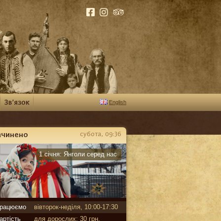
English
ачинено
субота, 09:36
арантин
1 січня:
Янголи серед нас
рацюємо
вівторок-неділя, 10:00-17:30
артість
для дорослих: 30 грн,