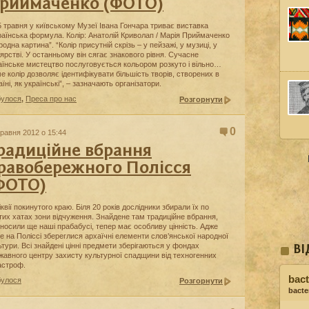
риймаченко (ФОТО)
5 травня у київському Музеї Івана Гончара триває виставка
раїнська формула. Колір: Анатолій Криволап / Марія Приймаченко
родна картина”. “Колір присутній скрізь – у пейзажі, у музиці, у
ярстві. У останньому він сягає знакового рівня. Сучасне
аїнське мистецтво послуговується кольором розкуто і вільно…
е колір дозволяє ідентифікувати більшість творів, створених в
їні, як українські”, – зазначають організатори.
булося
,
Преса про нас
Розгорнути
0
травня 2012 о 15:44
радиційне вбрання
равобережного Полісся
ФОТО)
іквії покинутого краю. Біля 20 років дослідники збирали їх по
тих хатах зони відчуження. Знайдене там традиційне вбрання,
 носили ще наші прабабусі, тепер має особливу цінність. Адже
е на Поліссі збереглися архаїчні елементи слов’янської народної
ьтури. Всі знайдені цінні предмети зберігаються у фондах
ВІ
жавного центру захисту культурної спадщини від техногенних
астроф.
bact
булося
Розгорнути
bacter