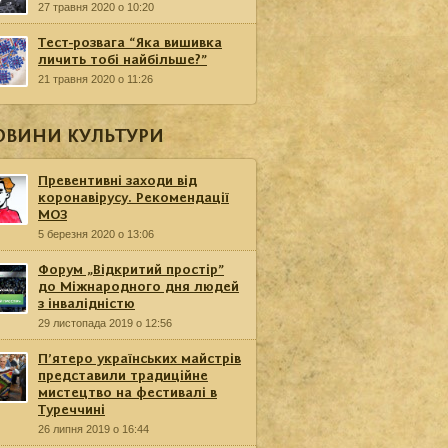
27 травня 2020 о 10:20
Тест-розвага “Яка вишивка
личить тобі найбільше?”
21 травня 2020 о 11:26
ОВИНИ КУЛЬТУРИ
Превентивні заходи від
коронавірусу. Рекомендації
МОЗ
5 березня 2020 о 13:06
Форум „Відкритий простір”
до Міжнародного дня людей
з інвалідністю
29 листопада 2019 о 12:56
П’ятеро українських майстрів
представили традиційне
мистецтво на фестивалі в
Туреччині
26 липня 2019 о 16:44