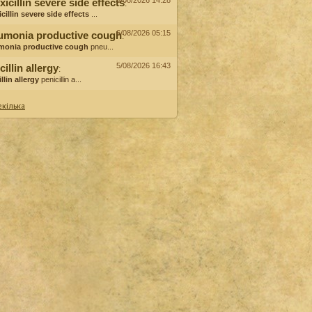
6/08/2026 14:28
icillin severe side effects
:
cillin severe side effects
...
6/08/2026 05:15
umonia productive cough
:
monia productive cough
pneu...
5/08/2026 16:43
cillin allergy
:
llin allergy
penicillin a...
кілька