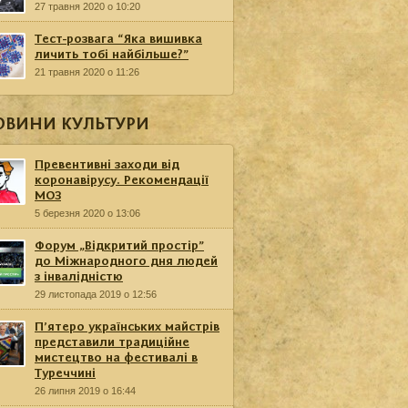
27 травня 2020 о 10:20
Тест-розвага “Яка вишивка
личить тобі найбільше?”
21 травня 2020 о 11:26
ОВИНИ КУЛЬТУРИ
Превентивні заходи від
коронавірусу. Рекомендації
МОЗ
5 березня 2020 о 13:06
Форум „Відкритий простір”
до Міжнародного дня людей
з інвалідністю
29 листопада 2019 о 12:56
П’ятеро українських майстрів
представили традиційне
мистецтво на фестивалі в
Туреччині
26 липня 2019 о 16:44