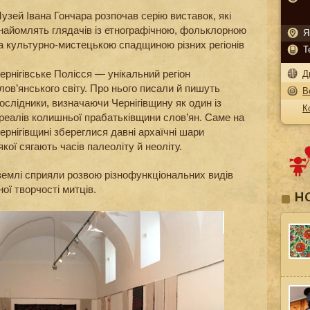
узей Івана Гончара розпочав серію виставок, які
найомлять глядачів із етнографічною, фольклорною
Я
а культурно-мистецькою спадщиною різних регіонів
Т
ернігівське Полісся — унікальний регіон
Д
лов’янського світу. Про нього писали й пишуть
В
ослідники, визначаючи Чернігівщину як один із
К
реалів колишньої прабатьківщини слов’ян. Саме на
ернігівщині збереглися давні архаїчні шари
якої сягають часів палеоліту й неоліту.
 землі сприяли розвою різнофункціональних видів
ої творчості митців.
Н