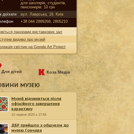
для школярів, студентів,
пенсіонерів: 10 грн
к доїхати
вул. Лаврська, 19, Київ
елефон
+38 044 2889268, 2805210
ивіться панорами виставкових зал
ступне видиво про музей
олекція світлин на Google Art Project
Для дітей
Коза Медіа
ОВИНИ МУЗЕЮ
Музей відчиниться після
офіційного завершення
карантину
10 червня 2020 о 17:56
ДБР прийшло з обшуком до
музею Гончара