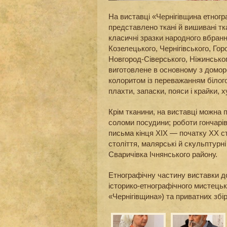
На виставці «Чернігівщина етногра
представлено ткані й вишивані тк
класичні зразки народного вбранн
Козелецького, Чернігівського, Го
Новгород-Сіверського, Ніжинського
виготовлене в основному з доморо
колоритом із переважанням білого
плахти, запаски, пояси і крайки, х
Крім тканини, на виставці можна п
соломи посудини; роботи гончарів 
письма кінця ХІХ — початку ХХ с
століття, малярські й скульптурні
Сваричівка Ічнянського району.
Етнографічну частину виставки д
історико-етнографічного мистецько
«Чернігівщина») та приватних зб