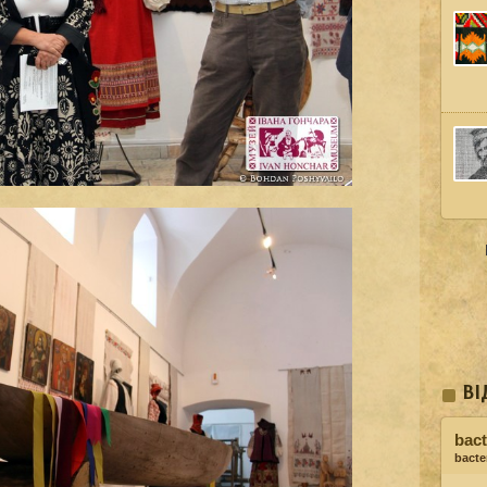
ВІ
bact
bacter