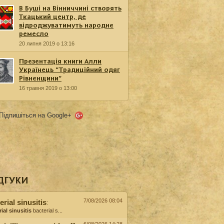
В Буші на Вінниччині створять
Ткацький центр, де
відроджуватимуть народне
ремесло
20 липня 2019 о 13:16
Презентація книги Алли
Українець “Традиційний одяг
Рівненщини”
16 травня 2019 о 13:00
Підпишіться на Google+
ДГУКИ
7/08/2026 08:04
erial sinusitis
:
ial sinusitis
bacterial s...