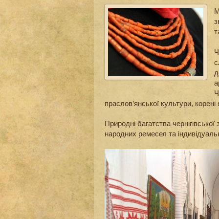
М
з
т
Ч
с
д
а
Ч
праслов’янської культури, корені 
Природні багатства чернігівської
народних ремесел та індивідуальн