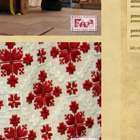
amox
amoxi
pne
pneu
peni
penici
Ще де