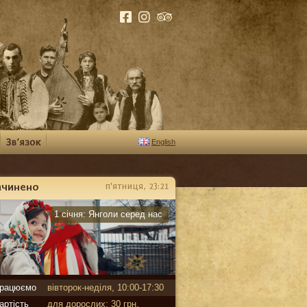
English
ачинено
п'ятниця, 23:21
арантин
1 січня:
Янголи серед нас
рацюємо
вівторок-неділя, 10:00-17:30
артість
для дорослих: 30 грн,