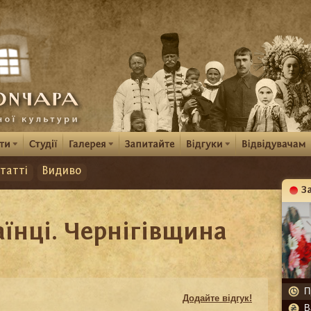
татті
Видиво
З
К
аїнці. Чернігівщина
П
Додайте відгук!
В