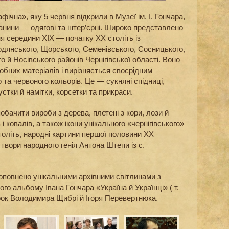
фічна», яку 5 червня відкрили в Музеї ім. І. Гончара,
анини — одягові та інтер’єрні. Широко представлено
я середини XIX — початку XX століть із
родянського, Щорського, Семенівського, Сосницького,
 й Носівського районів Чернігівської області. Воно
бних матеріалів і вирізняється своєрідним
 та червоного кольорів. Це — сукняні спідниці,
устки й намітки, корсетки та прикраси.
обачити вироби з дерева, плетені з кори, лози й
і ковалів, а також ікони унікального «чернігівського»
толіть, народні картини першої половини ХХ
 твори народного генія Антона Штепи із с.
оповнено унікальними архівними світлинами з
го альбому Івана Гончара «Україна й Українці» ( т.
ірок Володимира Щибрі й Ігоря Перевертнюка.