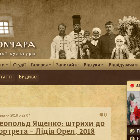
татті
Видиво
З
К
0
травня 2018 о 22:07
еопольд Ященко: штрихи до
ортрета – Лідія Орел, 2018
П
В