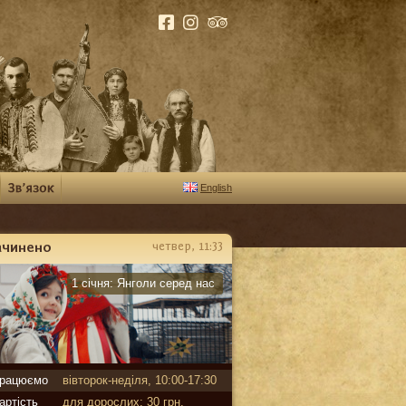
English
ачинено
четвер, 11:33
арантин
1 січня:
Янголи серед нас
рацюємо
вівторок-неділя, 10:00-17:30
артість
для дорослих: 30 грн,