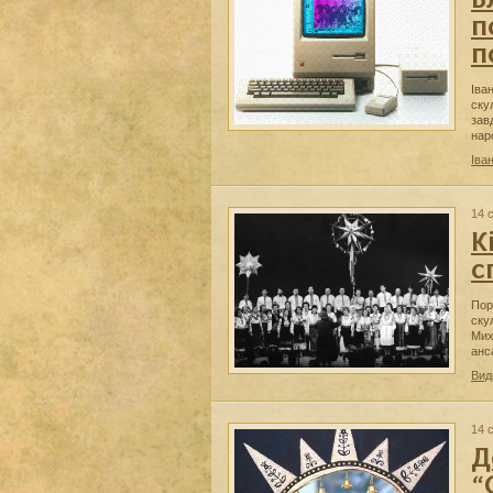
Б
п
п
Іва
ску
зав
нар
Іва
14 
К
с
Пор
ску
Мих
анс
Вид
14 
Д
“