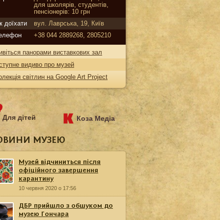
для школярів, студентів,
пенсіонерів: 10 грн
к доїхати
вул. Лаврська, 19, Київ
елефон
+38 044 2889268, 2805210
ивіться панорами виставкових зал
ступне видиво про музей
олекція світлин на Google Art Project
Для дітей
Коза Медіа
ОВИНИ МУЗЕЮ
Музей відчиниться після
офіційного завершення
карантину
10 червня 2020 о 17:56
ДБР прийшло з обшуком до
музею Гончара