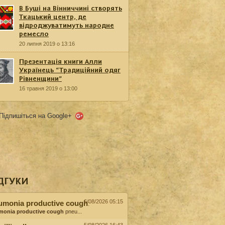
В Буші на Вінниччині створять
Ткацький центр, де
відроджуватимуть народне
ремесло
20 липня 2019 о 13:16
Презентація книги Алли
Українець “Традиційний одяг
Рівненщини”
16 травня 2019 о 13:00
Підпишіться на Google+
ДГУКИ
6/08/2026 05:15
umonia productive cough
:
monia productive cough
pneu...