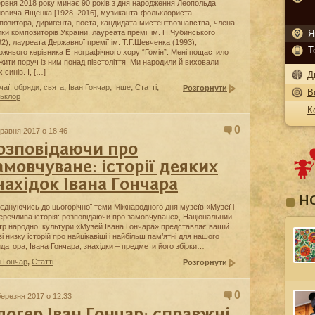
ервня 2018 року минає 90 років з дня народження Леопольда
новича Ященка [1928–2016], музиканта-фольклориста,
позитора, диригента, поета, кандидата мистецтвознавства, члена
лки композиторів України, лауреата премії ім. П.Чубинського
Я
92), лауреата Державної премії ім. Т.Г.Шевченка (1993),
Т
ожнього керівника Етнографічного хору “Гомін”. Мені пощастило
жити поруч із ним понад півстоліття. Ми народили й виховали
 синів. І, […]
Д
чаї, обряди, свята
,
Іван Гончар
,
Інше
,
Статті
,
Розгорнути
В
ьклор
К
0
травня 2017 о 18:46
озповідаючи про
амовчуване: історії деяких
нахідок Івана Гончара
Н
єднуючись до цьогорічної теми Міжнародного дня музеїв «Музеї і
еречлива історія: розповідаючи про замовчуване», Національний
тр народної культури «Музей Івана Гончара» представляє вашій
зі низку історій про найцікавіші і найбільш пам’ятні для нашого
датора, Івана Гончара, знахідки – предмети його збірки…
н Гончар
,
Статті
Розгорнути
0
березня 2017 о 12:33