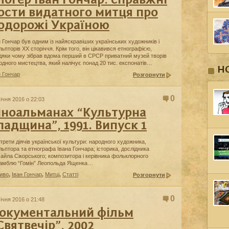
логер Іван Гончар: справжні
ости видатного митця про
одорожі Україною
н Гончар був одним із найяскравіших українських художників і
льпторів XX сторіччя. Крім того, він цікавився етнографією,
дяки чому зібрав вдома перший в СРСР приватний музей творів
одного мистецтва, який налічує понад 20 тис. експонатів…
Н
н Гончар
Розгорнути
0
січня 2016 о 22:03
іноальманах “Культурна
падщина”, 1991. Випуск 1
трети діячів української культури: народного художника,
льптора та етнографа Івана Гончара; історика, дослідника
айла Сікорського; композитора і керівника фольклорного
амблю “Гомін” Леопольда Ященка…
иво
,
Іван Гончар
,
Митці
,
Статті
Розгорнути
0
січня 2016 о 21:48
окументальний фільм
Святвечір”, 2002