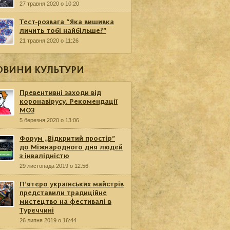
27 травня 2020 о 10:20
Тест-розвага “Яка вишивка
личить тобі найбільше?”
21 травня 2020 о 11:26
ОВИНИ КУЛЬТУРИ
Превентивні заходи від
коронавірусу. Рекомендації
МОЗ
5 березня 2020 о 13:06
Форум „Відкритий простір”
до Міжнародного дня людей
з інвалідністю
29 листопада 2019 о 12:56
П’ятеро українських майстрів
представили традиційне
мистецтво на фестивалі в
Туреччині
26 липня 2019 о 16:44