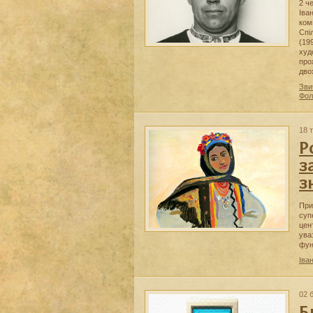
2 ч
Іва
ком
Спі
(19
худ
про
двох
Зви
Фол
18 
Р
з
з
При
суп
цен
ува
фун
Іва
02 