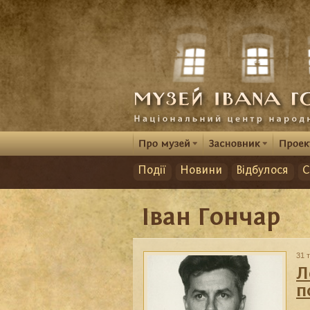
Події
Новини
Відбулося
С
Іван Гончар
31 
Л
п