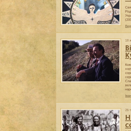
Свя
Різ
Укр
(20
Вид
18 
В
К
Кож
хор
сор
сер
Сла
вел
нар
Іва
26 
Н
с