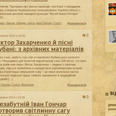
твечір. Програма про звичаї українців, пов’язані з передднем
два, створена Національною телекомпанією України спільно з
аїнським центром народної культури “Музей Івана Гончара”
02)…
иво
,
Звичаї, обряди, свята
,
Іван Гончар
,
Статті
Розгорнути
0
жовтня 2014 о 20:00
іктор Захарченко й пісні
убані: з архівних матеріалів
ен з нас, мабуть чув спів уславленого Кубанського козачого
у. Нещодавно цей колектив відсвяткував своє 200-річчя, і останні
ок років ним керує Віктор Захарченко – людина з гарячим
цем, над усе залюблена в народні пісні чорноморських козаків.
ва й мистецькі звершення хору – це лише маленька частка
ичезної людської праці, глибоко закоріненої в традиційний
одний […]
н Гончар
,
Статті
,
Фольклор
Розгорнути
ВІ
0
травня 2014 о 22:36
езабутній Іван Гончар
pne
pneu
отворив світлинну сагу