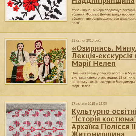
Наддніпрянщина
Музей Івана Гончара продовжує лекторій
вбрання. Формат: Демонстрація процесу 
вбрання, що супроводжується цікавими ф
поля”…
29 квітня 2018 року
«Озирнись. Мину
Лекція-екскурсія
Марії Нелеп
Наївний квітень у своєму апогеї – в Музе
виставки наївного мистецтва. 29 квітня 
авторську лекцію-екскурсію Володимира
Марії Нелеп…
17 лютого 2018 о 15:00
Культурно-освітн
“Історія костюма”
Архаїка Полісся ІІ
Житомирщина