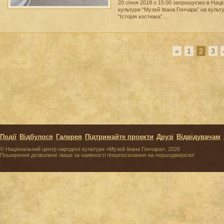
20 січня 2018 о 15:00 запрошуємо в Наці
культури “Музей Івана Гончара” на культу
“Історія костюма”…
«
1
2
3
Події
Відбулося
Галерея
Підтримайте проекти
Друзі
Відвідувачам
© Національний центр народної культури «Музей Івана Гончара», 2026
Поширення дозволене лише за наявності гіперпосилання на першоджерело!