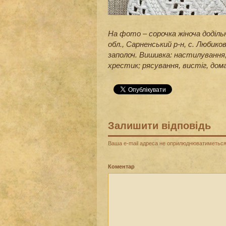
На фото – сорочка жіноча доділь
обл., Сарненський р-н, с. Любико
заполоч. Вишивка: настилування, 
хрестик; рясування, вистіг, до
Залишити відповідь
Ваша e-mail адреса не оприлюднюватиметься
Коментар