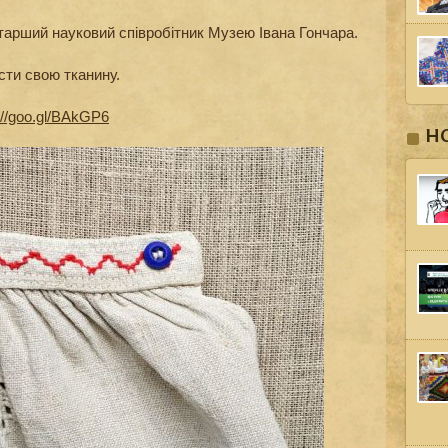
арший науковий співробітник Музею Івана Гончара.
ти свою тканину.
://goo.gl/BAkGP6
Н