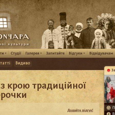
татті
Видиво
З
К
з крою традиційної
орочки
П
Додайте відгук!
В