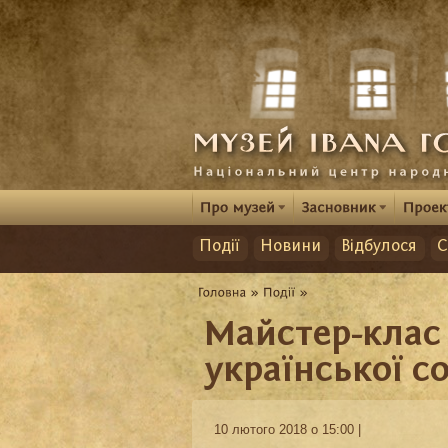
Події
Новини
Відбулося
С
Майстер-клас 
української с
10 лютого 2018 о 15:00 |