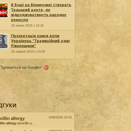
В Буші на Вінниччині створять
Ткацький центр, де
відроджуватимуть народне
ремесло
20 липня 2019 о 13:16
Презентація книги Алли
Українець “Традиційний одяг
Рівненщини”
16 травня 2019 о 13:00
Підпишіться на Google+
ДГУКИ
5/08/2026 16:43
cillin allergy
:
llin allergy
penicillin a...