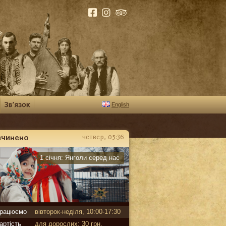
English
ачинено
четвер, 05:36
арантин
1 січня:
Янголи серед нас
рацюємо
вівторок-неділя, 10:00-17:30
артість
для дорослих: 30 грн,