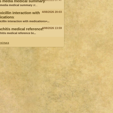
5/08/2026 07:47
is media medical summary
:
s media medical summary
ot...
4/08/2026 20:03
icillin interaction with
ications
:
cillin interaction with medications<...
4/08/2026 13:59
chitis medical reference
:
hitis medical reference
br...
кілька