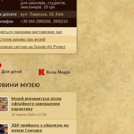
для школярів, студентів,
пенсіонерів: 10 грн
к доїхати
вул. Лаврська, 19, Київ
елефон
+38 044 2889268, 2805210
ивіться панорами виставкових зал
ступне видиво про музей
олекція світлин на Google Art Project
Для дітей
Коза Медіа
ОВИНИ МУЗЕЮ
Музей відчиниться після
офіційного завершення
карантину
10 червня 2020 о 17:56
ДБР прийшло з обшуком до
музею Гончара