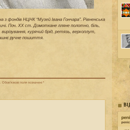
на з фондів НЦНК “Музей Івана Гончара”. Рівненська
вичі. Поч. ХХ ст. Домоткане лляне полотно, біль,
вирізування, курячий брід, ретязь, верхоплут,
машнє ручне пошиття.
.
Обов’язкові поля позначені
*
ВІ
peni
penici