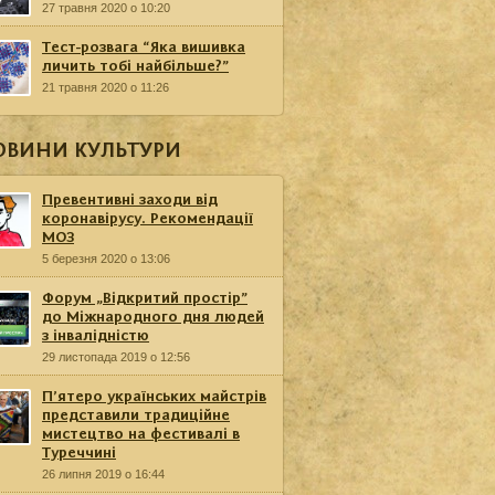
27 травня 2020 о 10:20
Тест-розвага “Яка вишивка
личить тобі найбільше?”
21 травня 2020 о 11:26
ОВИНИ КУЛЬТУРИ
Превентивні заходи від
коронавірусу. Рекомендації
МОЗ
5 березня 2020 о 13:06
Форум „Відкритий простір”
до Міжнародного дня людей
з інвалідністю
29 листопада 2019 о 12:56
П’ятеро українських майстрів
представили традиційне
мистецтво на фестивалі в
Туреччині
26 липня 2019 о 16:44