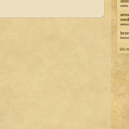
otit
otiti
amox
med
amoxi
bron
bronc
Ще де