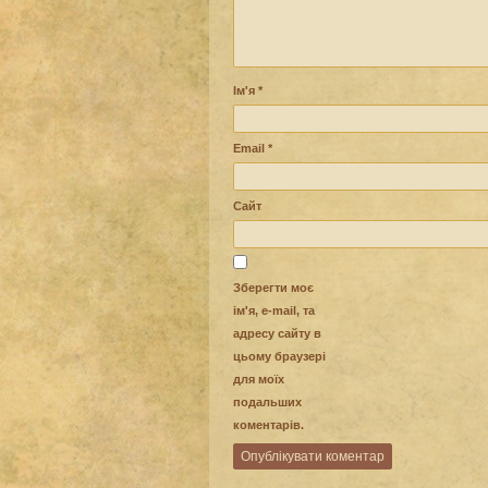
Ім'я
*
Email
*
Сайт
Зберегти моє
ім'я, e-mail, та
адресу сайту в
цьому браузері
для моїх
подальших
коментарів.