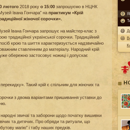
0 лютого
2018 року
о 15:00
запрошуємо в НЦНК
Музей Івана Гончара” на
практикум
«Крій
Я
радиційної жіночої сорочки».
Т
узей Івана Гончара запрошує на майстер-клас з
Д
рою традиційної української сорочки. Традиційний
В
посіб крою та шиття характеризується надзвичайно
К
оважним ставленням до матеріалу. Народний крій
уже обережно застосовує ножиці і допускає
Н
перекидку». Такий крій є спільним для жіночих та
сорочки з двома варіантами пришивання уставки до
нню.
 народні звичаї та заборони щодо початку вишивки
вічих та дитячих. Про обряди та ритуали, що
бутову магію” і табу наших предків.