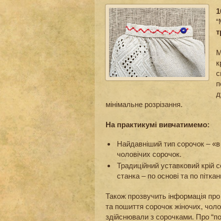
1
“
т
М
к
с
п
д
мінімальне розрізання.
На практикумі вивчатимемо:
Найдавніший тип сорочок – «в 
чоловічих сорочок.
Традиційний уставковий крій 
станка – по основі та по пітка
Також прозвучить інформація про
та пошиття сорочок жіночих, чоло
здійснювали з сорочками. Про “по