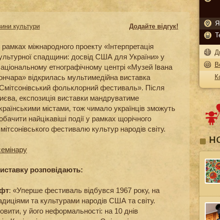
Я
ини культури
Додайте відгук!
Т
 рамках міжнародного проекту «Інтерпретація
Д
ультурної спадщини: досвід США для України» у
В
аціональному етнографічному центрі «Музей Івана
К
ончара» відкрилась мультимедійна виставка
Смітсонівський фольклорний фестиваль». Після
иєва, експозиція виставки мандруватиме
країнськими містами, тож чимало українців зможуть
обачити найцікавіші події у рамках щорічного
мітсонівського фестивалю культур народів світу.
Н
семінару
виставку розповідають:
ффт
: «Уперше фестиваль відбувся 1967 року, на
адиціями та культурами народів США та світу.
овити, у його неформальності: на 10 днів