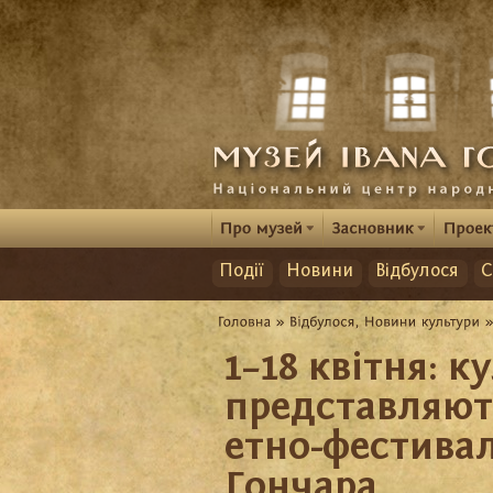
Події
Новини
Відбулося
С
1–18 квітня: к
представляют
етно-фестивал
Гончара