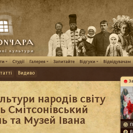
татті
Видиво
З
К
ультури народів світу
ь Смітсонівський
ь та Музей Івана
П
В