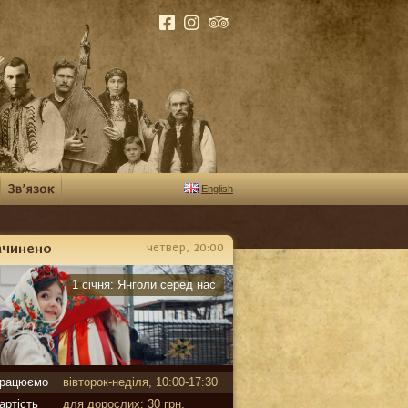
English
ачинено
четвер, 20:00
арантин
1 січня:
Янголи серед нас
рацюємо
вівторок-неділя, 10:00-17:30
артість
для дорослих: 30 грн,