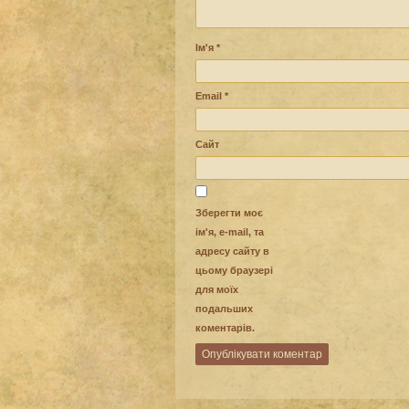
Ім'я
*
Email
*
Сайт
Зберегти моє
ім'я, e-mail, та
адресу сайту в
цьому браузері
для моїх
подальших
коментарів.