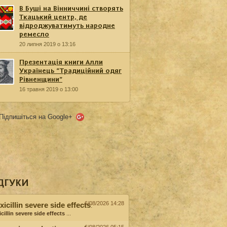
В Буші на Вінниччині створять
Ткацький центр, де
відроджуватимуть народне
ремесло
20 липня 2019 о 13:16
Презентація книги Алли
Українець “Традиційний одяг
Рівненщини”
16 травня 2019 о 13:00
Підпишіться на Google+
ДГУКИ
6/08/2026 14:28
icillin severe side effects
:
cillin severe side effects
...