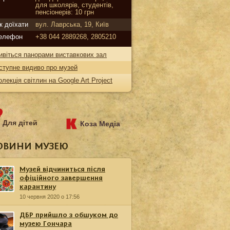
для школярів, студентів,
пенсіонерів: 10 грн
к доїхати
вул. Лаврська, 19, Київ
елефон
+38 044 2889268, 2805210
ивіться панорами виставкових зал
ступне видиво про музей
олекція світлин на Google Art Project
Для дітей
Коза Медіа
ОВИНИ МУЗЕЮ
Музей відчиниться після
офіційного завершення
карантину
10 червня 2020 о 17:56
ДБР прийшло з обшуком до
музею Гончара