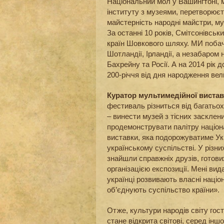
Національний мол у Вашингтоні, м
інституту з музеями, перетворює
майстерність народні майстри, муз
За останні 10 років, Смітсонівсь
країн Шовкового шляху. МИ поба
Шотландії, Ірландії, а незабаром 
Бахрейну та Росії. А на 2014 рік 
200-річчя від дня народження вел
Куратор мультимедійної виста
фестиваль різниться від багатьох
– винести музей з тісних засклен
продемонструвати палітру націона
виставки, яка подорожуватиме Ук
українському суспільстві. У різни
знайшли справжніх друзів, готови
організацією експозиції. Мені вид
українці розвивають власні націон
об’єднують суспільство країни».
Отже, культури народів світу гос
стане відкрита світові, серед інш