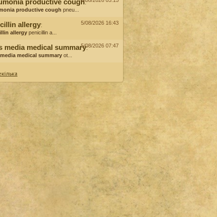
6/08/2026 05:15
umonia productive cough
:
monia productive cough
pneu...
5/08/2026 16:43
cillin allergy
:
llin allergy
penicillin a...
5/08/2026 07:47
is media medical summary
:
s media medical summary
ot...
кілька