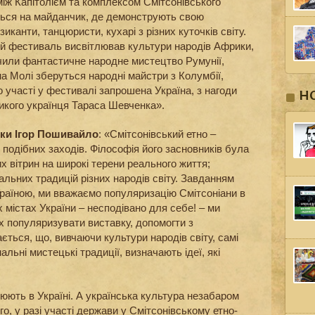
іж Капітолієм та комплексом Смітсонівського
ться на майданчик, де демонструють свою
иканти, танцюристи, кухарі з різних куточків світу.
кий фестиваль висвітлював культури народів Африки,
чили фантастичне народне мистецтво Румунії,
на Молі зберуться народні майстри з Колумбії,
до участі у фестивалі запрошена Україна, з нагоди
Н
икого українця Тараса Шевченка».
вки Ігор Пошивайло
: «Смітсонівський етно –
 подібних заходів. Філософія його засновників була
их вітрин на широкі терени реального життя;
льних традицій різних народів світу. Завданням
раїною, ми вважаємо популяризацію Смітсоніани в
х містах України – несподівано для себе! – ми
х популяризувати виставку, допомогти з
ається, що, вивчаючи культури народів світу, самі
альні мистецькі традиції, визначають ідеї, які
тюють в Україні. А українська культура незабаром
ого, у разі участі держави у Смітсонівському етно-