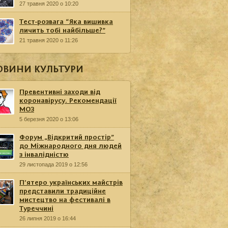
27 травня 2020 о 10:20
Тест-розвага “Яка вишивка
личить тобі найбільше?”
21 травня 2020 о 11:26
ОВИНИ КУЛЬТУРИ
Превентивні заходи від
коронавірусу. Рекомендації
МОЗ
5 березня 2020 о 13:06
Форум „Відкритий простір”
до Міжнародного дня людей
з інвалідністю
29 листопада 2019 о 12:56
П’ятеро українських майстрів
представили традиційне
мистецтво на фестивалі в
Туреччині
26 липня 2019 о 16:44