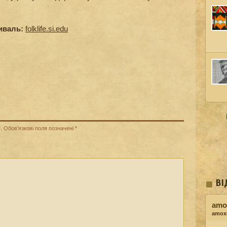
иваль:
folklife.si.edu
.
Обов’язкові поля позначені
*
ВІ
amox
amoxi