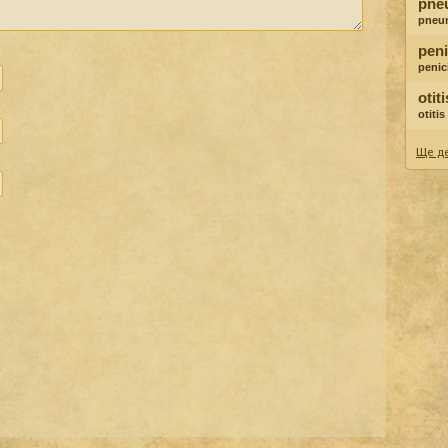
pne
pneu
peni
penici
otit
otiti
Ще де