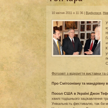
10 квітня 2011 о 11:36 |
Відбулося
,
Нов
У
к
Н
Г
«
К
у
п
С
Фотозвіт з відкриття виставки та 
Про Смітсоніану та мандрівну 
Посол США в Україні Джон Те
хвилі тодішнього зацікавлення тр
Унікальність фестивалю, так би м