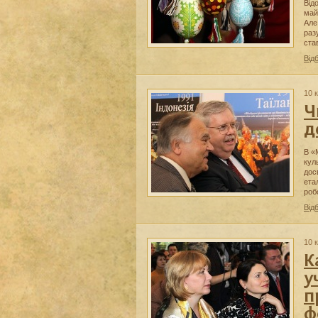
Від
май
Але
раз
ста
Від
10 к
Ч
д
В «
кул
дос
ета
роб
Від
10 к
К
у
п
ф