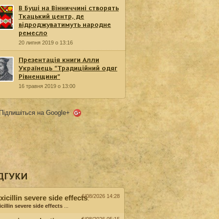
В Буші на Вінниччині створять
Ткацький центр, де
відроджуватимуть народне
ремесло
20 липня 2019 о 13:16
Презентація книги Алли
Українець “Традиційний одяг
Рівненщини”
16 травня 2019 о 13:00
Підпишіться на Google+
ДГУКИ
6/08/2026 14:28
icillin severe side effects
:
cillin severe side effects
...