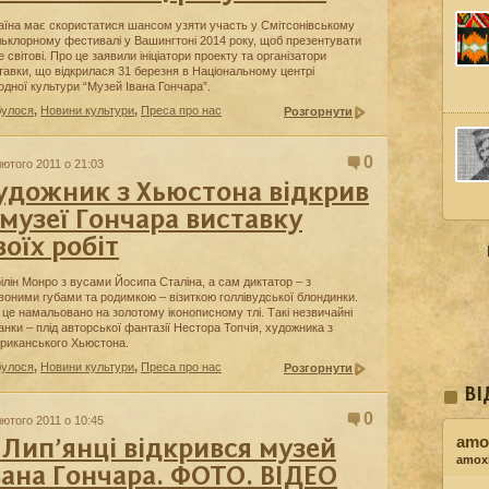
аїна має скористатися шансом узяти участь у Смітсонівському
ьклорному фестивалі у Вашингтоні 2014 року, щоб презентувати
е світові. Про це заявили ініціатори проекту та організатори
тавки, що відкрилася 31 березня в Національному центрі
одної культури “Музей Івана Гончара”.
булося
,
Новини культури
,
Преса про нас
Розгорнути
0
лютого 2011 о 21:03
удожник з Хьюстона відкрив
 музеї Гончара виставку
воїх робіт
ілін Монро з вусами Йосипа Сталіна, а сам диктатор – з
воними губами та родимкою – візиткою голлівудської блондинки.
 це намальовано на золотому іконописному тлі. Такі незвичайні
анки – плід авторської фантазії Нестора Топчія, художника з
риканського Хьюстона.
булося
,
Новини культури
,
Преса про нас
Розгорнути
ВІ
0
лютого 2011 о 10:45
amox
 Лип’янці відкрився музей
amoxi
вана Гончара. ФОТО. ВІДЕО