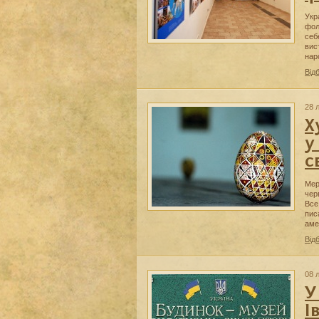
Укр
фол
себ
вис
нар
Від
28 
Х
у
с
Мер
чер
Все
пис
аме
Від
08 
У
І