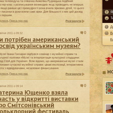
ома телеведуча та співачка Анжеліка Рудницька подібний
стер-клас з розписування великодніх яєць проводить не вперше.
 якщо раніше цієї премудрості вона вчила зіркових дітей, то цього
у писачки в руки взяли самі зірки. Для більшості з них цей досвід
Я
в першим.
Т
булося
,
Преса про нас
Розгорнути
Д
0
В
вітня 2011 о 09:32
и потрібен американський
К
освід українським музеям?
Музеї Івана Гончара» відбувся семінар з музейної справи та
ьтурної політики «Музеї та інтерпретація культурної спадщини:
від США для України». Всім відомо, що американські музеї стали
лонами сучасної музейної справи: цікаві експозиції, інтерактивна
ота з відвідувачами, незалежне фінансування.
Н
булося
,
Преса про нас
Розгорнути
0
вітня 2011 о 09:14
атерина Ющенко взяла
часть у відкритті виставки
ро Смітсонівський
ольклорний фестиваль