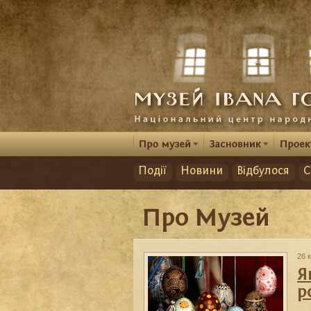
Події
Новини
Відбулося
С
Про Музей
26 к
Я
р