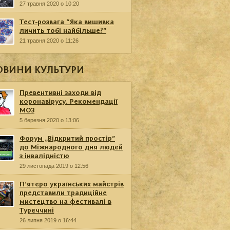
27 травня 2020 о 10:20
Тест-розвага “Яка вишивка
личить тобі найбільше?”
21 травня 2020 о 11:26
ОВИНИ КУЛЬТУРИ
Превентивні заходи від
коронавірусу. Рекомендації
МОЗ
5 березня 2020 о 13:06
Форум „Відкритий простір”
до Міжнародного дня людей
з інвалідністю
29 листопада 2019 о 12:56
П’ятеро українських майстрів
представили традиційне
мистецтво на фестивалі в
Туреччині
26 липня 2019 о 16:44