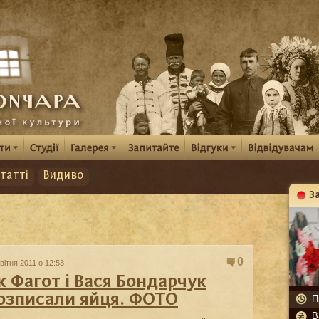
татті
Видиво
З
К
0
вітня 2011 о 12:53
к Фагот і Вася Бондарчук
озписали яйця. ФОТО
П
В