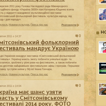
березня 2011 року Голова Наглядової ради Міжнародного
годійного фонду «Україна 3000» пані Катерина Ющенко взяла
сть у відкритті мандрівної мультимедійної виставки
ітсонівський фольклорний фестиваль: культура народу, від
оду і для народу».
булося
,
Новини культури
,
Преса про нас
Розгорнути
Н
0
вітня 2011 о 14:37
мітсонівський фольклорний
естиваль мандрує Україною
і дні Україною мандрує виставка «Смітсонівський фольклорний
тиваль». Українці мають змогу побачити унікальні аудіо- та
еозаписи, зроблені у різні роки на фестивалях, а також побачити
ька десятків найцікавіших фестивальних афіш і програм. Першими
тавку зустріли кияни у Музеї Івана Гончара.
булося
,
Новини культури
,
Преса про нас
Розгорнути
0
вітня 2011 о 14:04
країна має шанс узяти
часть у Смітсонівському
естивалі 2014 року. ФОТО