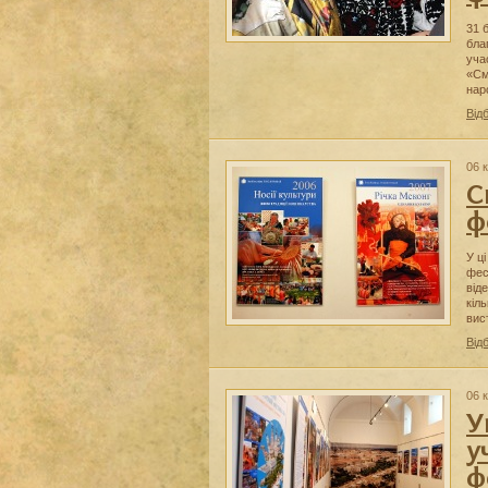
31 
бла
уча
«См
нар
Від
06 к
С
ф
У ц
фес
від
кіл
вис
Від
06 к
У
у
ф