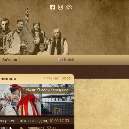
English
ачинено
п'ятниця, 08:55
арантин
1 січня:
Янголи серед нас
рацюємо
вівторок-неділя, 10:00-17:30
артість
для дорослих: 30 грн,