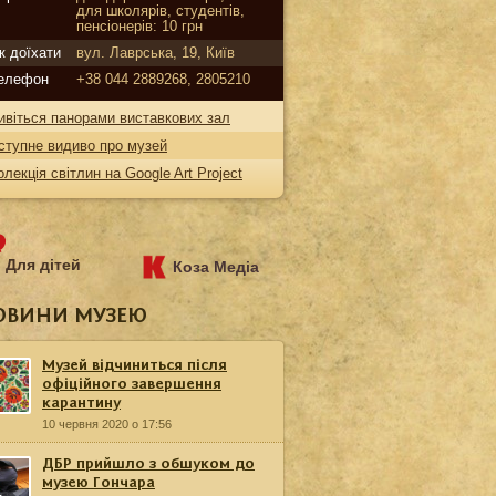
для школярів, студентів,
пенсіонерів: 10 грн
к доїхати
вул. Лаврська, 19, Київ
елефон
+38 044 2889268, 2805210
ивіться панорами виставкових зал
ступне видиво про музей
олекція світлин на Google Art Project
Для дітей
Коза Медіа
ОВИНИ МУЗЕЮ
Музей відчиниться після
офіційного завершення
карантину
10 червня 2020 о 17:56
ДБР прийшло з обшуком до
музею Гончара