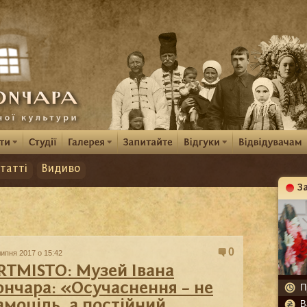
татті
Видиво
З
К
0
липня 2017 о 15:42
RTMISTO: Музей Івана
ончара: «Осучаснення – не
П
амоціль, а постійний
В