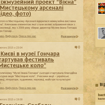
іжмузейний проект “Вікна”
 Мистецькому арсеналі
відео, фото)
ютого в Мистецькому Арсеналі відкрилася міжмузейна виставка
кна”. Ключовим елементом якої стали великі зображення вікон з
околекції, яку з 2009 року збирає директор Музею Івана Гончара
ро Гончар…
иво
,
Відбулося
,
Преса про нас
Розгорнути
0
лютого 2015 о 23:04
 Києві в музеї Гончара
тартував фестиваль
Мистецьке коло”
толичному “Музеї Івана Гончара” сьогодні стартувала благодійна
ьтурна акція “Мистецьке коло”. Учасники акції – українські
авці, літератори, художники, науковці, майстри та культурні
чі…
ВІ
иво
,
Відбулося
,
Преса про нас
Розгорнути
bact
0
bacter
лютого 2015 о 19:08