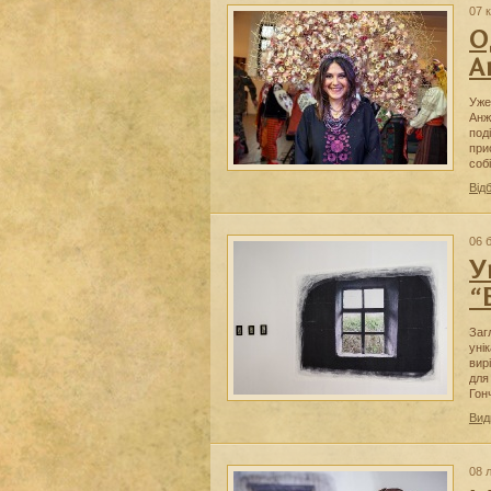
07 
О
А
Уже
Анж
под
при
соб
Від
06 
У
“
Заг
уні
вир
для
Гон
Вид
08 