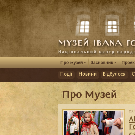
Події
Новини
Відбулося
С
Про Музей
28 
A
Г
с