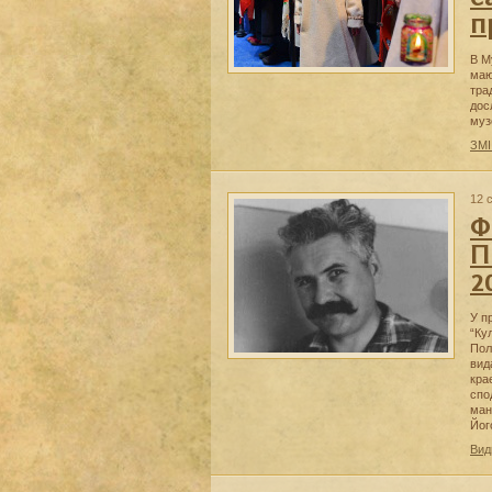
п
В М
маю
тра
дос
муз
ЗМІ
12 
Ф
П
2
У п
“Ку
Пол
вид
кра
спо
ман
Йог
Вид