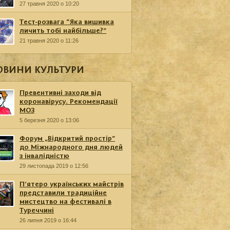
27 травня 2020 о 10:20
Тест-розвага “Яка вишивка
личить тобі найбільше?”
21 травня 2020 о 11:26
ОВИНИ КУЛЬТУРИ
Превентивні заходи від
коронавірусу. Рекомендації
МОЗ
5 березня 2020 о 13:06
Форум „Відкритий простір”
до Міжнародного дня людей
з інвалідністю
29 листопада 2019 о 12:56
П’ятеро українських майстрів
представили традиційне
мистецтво на фестивалі в
Туреччині
26 липня 2019 о 16:44