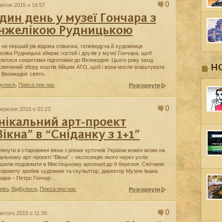
0
квітня 2015 о 16:57
дин день у музеї Гончара з
нжелікою Рудницькою
 не перший рік відома співачка, телеведуча й художниця
еліка Рудницька збирає гостей і друзів у музеї Гончара, щоб
ілитися секретами підготовки до Великодня. Цього року захід
Н
свячений збору коштів бійцям АТО, щоб і вони могли влаштувати
і Великоднє свято…
булося
,
Преса про нас
Розгорнути
0
березня 2015 о 02:23
нікальний арт-проект
Вікна” в “Сніданку з 1+1”
лянути в старовинні вікна з різних куточків України кожен може на
кальному арт-проекті “Вікна” – експозицію якого через успіх
ішили подовжити в Мистецькому арсеналі до 9 березня. Світлини
 проекту зробив художник та скульптор, директор Музею Івана
чара – Петро Гончар…
иво
,
Відбулося
,
Преса про нас
Розгорнути
0
лютого 2015 о 11:36