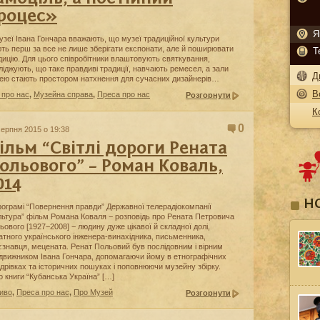
роцес»
Я
узеї Івана Гончара вважають, що музеї традиційної культури
ть перш за все не лише зберігати експонати, але й поширювати
Т
дицію. Для цього співробітники влаштовують святкування,
ліджують, що таке правдиві традиції, навчають ремесел, а зали
Д
ею стають простором натхнення для сучасних дизайнерів…
В
 про нас
,
Музейна справа
,
Преса про нас
Розгорнути
К
0
серпня 2015 о 19:38
ільм “Світлі дороги Рената
ольового” – Роман Коваль,
014
Н
рограмі “Повернення правди” Державної телерадіокомпанії
льтура” фільм Романа Коваля − розповідь про Рената Петровича
ьового [1927−2008] − людину дуже цікавої й складної долі,
атного українського інженера-винахідника, письменника,
єзнавця, мецената. Ренат Польовий був послідовним і вірним
движником Івана Гончара, допомагаючи йому в етнографічних
дрівках та історичних пошуках і поповнюючи музейну збірку.
о книги “Кубанська Україна” […]
иво
,
Преса про нас
,
Про Музей
Розгорнути