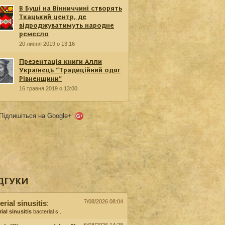
В Буші на Вінниччині створять
Ткацький центр, де
відроджуватимуть народне
ремесло
20 липня 2019 о 13:16
Презентація книги Алли
Українець “Традиційний одяг
Рівненщини”
16 травня 2019 о 13:00
Підпишіться на Google+
ДГУКИ
7/08/2026 08:04
erial sinusitis
:
ial sinusitis
bacterial s...