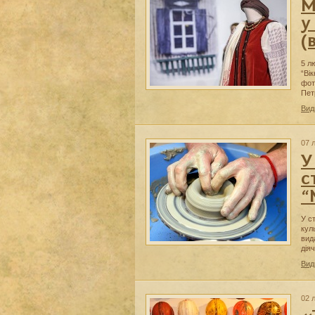
М
у
(
5 л
“Ві
фот
Пет
Вид
07 
У
с
“
У с
кул
вид
дія
Вид
02 