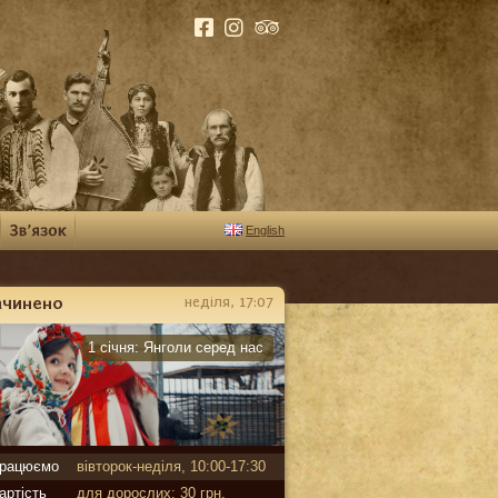
English
ачинено
неділя, 17:07
арантин
1 січня:
Янголи серед нас
рацюємо
вівторок-неділя, 10:00-17:30
артість
для дорослих: 30 грн,