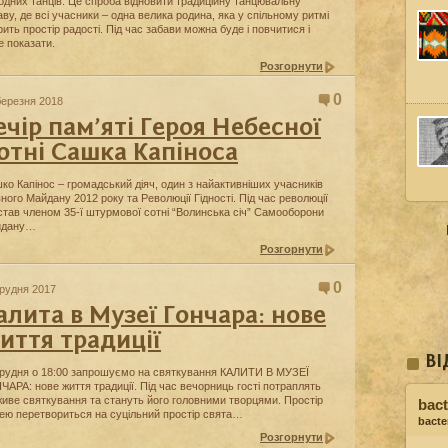
одних танців. Це спроба відновити традиційну танцювальну
аву, де всі учасники – одна велика родина, яка у спільному ритмі
рить простір радості. Під час забави можна буде і повчитися і
е показати.
Розгорнути
0
березня 2018
ечір пам’яті Героя Небесної
отні Сашка Капіноса
ко Капінос – громадський діяч, один з найактивніших учасників
ного Майдану 2012 року та Революції Гідності. Під час революції
 став членом 35-ї штурмової сотні “Волинська січ” Самооборони
йдану…
Розгорнути
0
грудня 2017
алита в Музеї Гончара: нове
иття традиції
ВІ
грудня о 18:00 запрошуємо на святкування КАЛИТИ В МУЗЕЇ
ЧАРА: нове життя традиції. Під час вечорниць гості потраплять
живе святкування та стануть його головними творцями. Простір
bact
ею перетвориться на суцільний простір свята…
bacter
Розгорнути