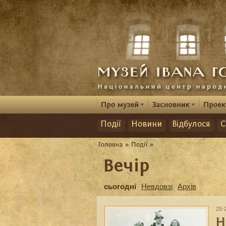
Події
Новини
Відбулося
С
Вечір
сьогодні
Невдовзі
Архів
25-
Н