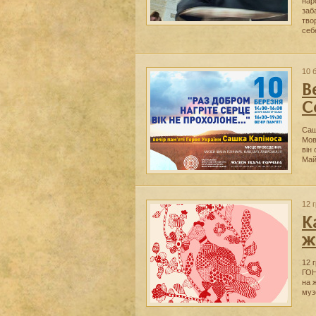
нар
заб
тво
себ
10 
В
С
Саш
Мов
він
Ма
12 
К
ж
12 
ГОН
на 
муз