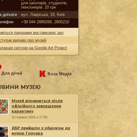
для школярів, студентів,
пенсіонерів: 10 грн
к доїхати
вул. Лаврська, 19, Київ
елефон
+38 044 2889268, 2805210
ивіться панорами виставкових зал
ступне видиво про музей
олекція світлин на Google Art Project
Для дітей
Коза Медіа
ОВИНИ МУЗЕЮ
Музей відчиниться після
офіційного завершення
карантину
10 червня 2020 о 17:56
ДБР прийшло з обшуком до
музею Гончара