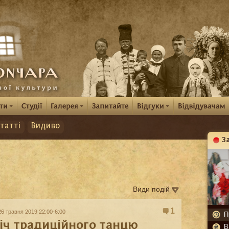
татті
Видиво
З
К
Види подій
1
26 травня 2019 22:00-6:00
П
іч традиційного танцю
В