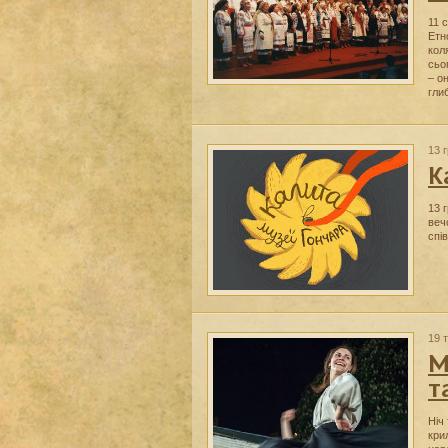
11 
Етн
кол
сьо
– о
гли
13 
К
13 
веч
спі
19 
М
т
Ніч
кри