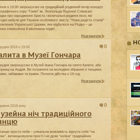
січня о 19:00 запрошуємо на традиційний різдвяний вечір-концерт
ографічного хору “Гомін” ім. Леопольда Ященка! Співаємо
ядки про народження Христа і величальні різдвяні пісні, які
годні набули для України особливого змісту. “Нова радість стала!”
новлення Української Церкви, яке відбулося на Різдво – це
боко символічна й вікопомна подія!..
Розгорнути
Н
0
грудня 2018 о 19:00
алита в Музеї Гончара
грудня запрошуємо в Музей Івана Гончара на свято Калити, або
орниці на Андрія. Ви потрапите на молодіжні зібрання із танцями,
вами, забавами та іграми. Початок дійства о 19 год.
Розгорнути
0
травня 2018 року
узейна ніч традиційного
анцю
 танцю просто неба – унікальна можливість відчути себе “на
лах”, витанцьовуючи прості і не дуже “коліна” традиційних