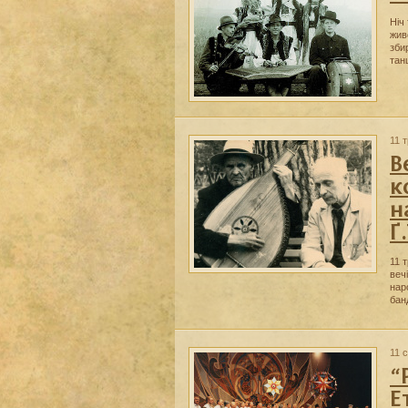
Ніч
жив
зби
тан
11 
В
к
н
Ґ
11 
веч
нар
бан
11 
“
Е