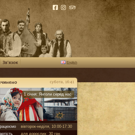
English
ачинено
субота, 16:41
арантин
1 січня:
Янголи серед нас
рацюємо
вівторок-неділя, 10:00-17:30
артість
для дорослих: 30 грн,