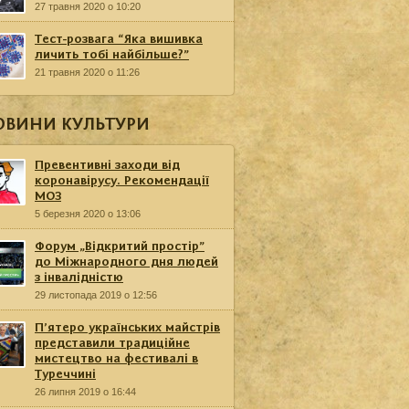
27 травня 2020 о 10:20
Тест-розвага “Яка вишивка
личить тобі найбільше?”
21 травня 2020 о 11:26
ОВИНИ КУЛЬТУРИ
Превентивні заходи від
коронавірусу. Рекомендації
МОЗ
5 березня 2020 о 13:06
Форум „Відкритий простір”
до Міжнародного дня людей
з інвалідністю
29 листопада 2019 о 12:56
П’ятеро українських майстрів
представили традиційне
мистецтво на фестивалі в
Туреччині
26 липня 2019 о 16:44