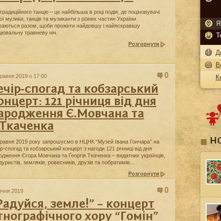
 традиційного танцю – це найбільша в році подія, де поціновувачі
ої музики, танців та музиканти з різних частин України
Я
раються разом, щоби прожити найдовшу і найяскравішу
цювальну травневу ніч.
Т
Розгорнути
Д
В
0
травня 2019 о 17:00
К
ечір-спогад та кобзарський
онцерт: 121 річниця від дня
ародження Є.Мовчана та
.Ткаченка
Н
травня 2019 року запрошуємо в НЦНК “Музей Івана Гончара” на
ір-спогад та кобзарський концерт з нагоди 121 річниці від дня
одження Єгора Мовчана та Ґеоргія Ткаченка – видатних українців,
дуристів, земляків, ровесників, друзів та побратимів…
Розгорнути
0
січня 2019
Радуйся, земле!” – концерт
тнографічного хору “Гомін”