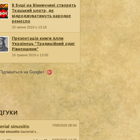
В Буші на Вінниччині створять
Ткацький центр, де
відроджуватимуть народне
ремесло
20 липня 2019 о 13:16
Презентація книги Алли
Українець “Традиційний одяг
Рівненщини”
16 травня 2019 о 13:00
Підпишіться на Google+
ДГУКИ
7/08/2026 08:04
erial sinusitis
:
ial sinusitis
bacterial s...