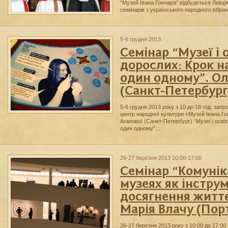
“Музей Івана Гончара” відбудеться Лекці
семінарів з українського народного вбр
5-6 грудня 2013
Семінар “Музеї і 
дорослих: Крок н
один одному”. Ол
(Санкт-Петербург
5-6 грудня 2013 року з 10 до 18 год. за
центр народної культури «Музей Івана Г
Агапової (Санкт-Петербург) “Музеї і осві
один одному”…
26-27 березня 2013 10:00-17:00
Семінар “Комунік
музеях як інстру
досягнення життє
Марія Влачу (Пор
26-27 березня 2013 року з 10:00 до 17:0