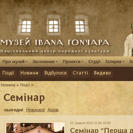
Події
Новини
Відбулося
Статті
Видиво
Семінар
сьогодні
Невдовзі
Архів
21 травня 2015 11:00-16:00
Семінар “Перша 