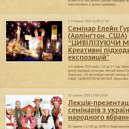
йтиметься про реконструкцію народної н
перспективах у цьому напрямку…
3-4 червня 2014 11:00-17:00
Cемінар Елейн Ґу
(Арлінґтон, США)
“ЦИВІЛІЗУЮЧИ М
Креативні підход
експозицій”
3-4 червня 2014 року з 11 до 17 год. за
центр народної культури «Музей Івана Гон
Лаврська, 19) на інтерактивний семінар Е
США) “ЦИВІЛІЗУЮЧИ МУЗЕЙ: Креативні п
29 травня 2014 17:00-19:00
Лекція-презентац
семінарів з украї
народного вбран
29 травня з 17:00 до 19:00 в Національно