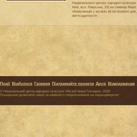
Національного центру народної культури 
Київ, вул. Лаврська, 19) на семінар Марії
«Комунікація у музеях як інструмент для
життєздатності».
Події
Відбулося
Галерея
Підтримайте проекти
Друзі
Відвідувачам
© Національний центр народної культури «Музей Івана Гончара», 2026
Поширення дозволене лише за наявності гіперпосилання на першоджерело!