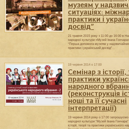
музеям у надзви
ситуаціях: міжна
практики і украї
досвід”
21 травня 2015 року з 11:00 до 16:00 в Н
народної культури «Музей Івана Гончара
“Перша допомога музеям у надзвичайних 
практики і український досвід”…
19 червня 2014 о 17:00
Семінар з історії, 
практики українс
народного вбранн
(реконструкція і
ноші та її сучасні
інтерпретації)
19 червня 2014 року о 17:00 запрошуємо
народної культури “Музей Івана Гончара”
історії, теорії та практики українського н