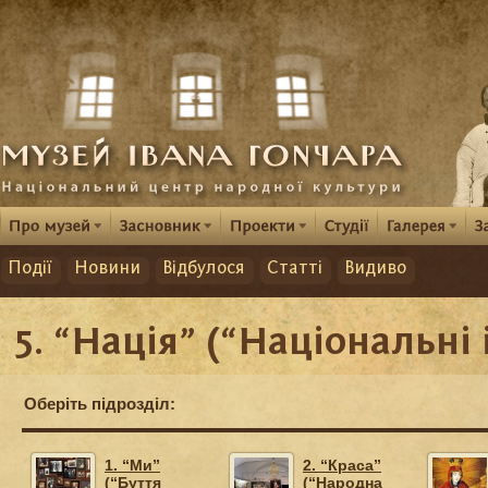
Події
Новини
Відбулося
Статті
Видиво
5. “Нація” (“Національні 
Оберіть підрозділ:
1. “Ми”
2. “Краса”
(“Буття
(“Народна