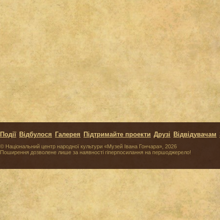
Події
Відбулося
Галерея
Підтримайте проекти
Друзі
Відвідувачам
© Національний центр народної культури «Музей Івана Гончара», 2026
Поширення дозволене лише за наявності гіперпосилання на першоджерело!