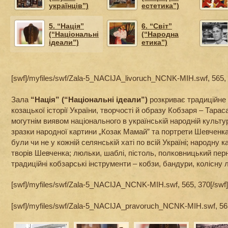
українців”)
естетика”)
5. “Нація”
6. “Світ”
(“Національні
(“Народна
ідеали”)
етика”)
[swf]/myfiles/swf/Zala-5_NACIJA_livoruch_NCNK-MIH.swf, 565, 
Зала
“Нація” (“Національні ідеали”)
розкриває традиційне 
козацької історії України, творчості й образу Кобзаря – Тара
могутнім виявом національного в українській народній культу
зразки народної картини „Козак Мамай” та портрети Шевченка,
були чи не у кожній селянській хаті по всій Україні; народну 
творів Шевченка; люльки, шаблі, пістоль, полковницький пер
традиційні кобзарські інструменти – кобзи, бандури, колісну л
[swf]/myfiles/swf/Zala-5_NACIJA_NCNK-MIH.swf, 565, 370[/swf]
[swf]/myfiles/swf/Zala-5_NACIJA_pravoruch_NCNK-MIH.swf, 565