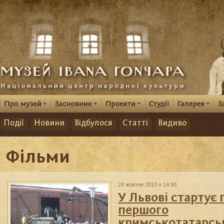
Події
Новини
Відбулося
Статті
Видиво
Фільми
24 жовтня 2013 о 14:50
У Львові стартує 
першого
кримськотатарсь