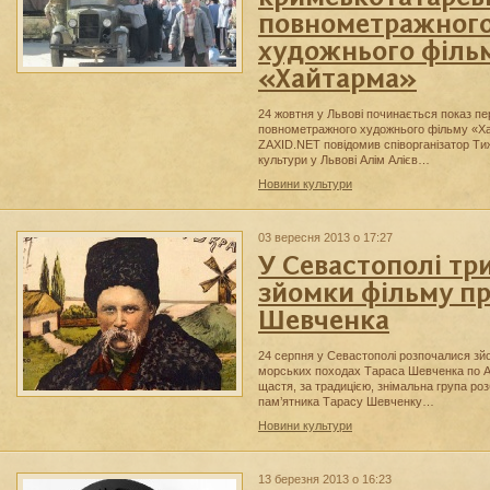
повнометражног
художнього філь
«Хайтарма»
24 жовтня у Львові починається показ п
повнометражного художнього фільму «Х
ZAXID.NET повідомив співорганізатор Ти
культури у Львові Алім Алієв…
Новини культури
03 вересня 2013 о 17:27
У Севастополі тр
зйомки фільму пр
Шевченка
24 серпня у Севастополі розпочалися зй
морських походах Тараса Шевченка по 
щастя, за традицією, знімальна група роз
пам’ятника Тарасу Шевченку…
Новини культури
13 березня 2013 о 16:23