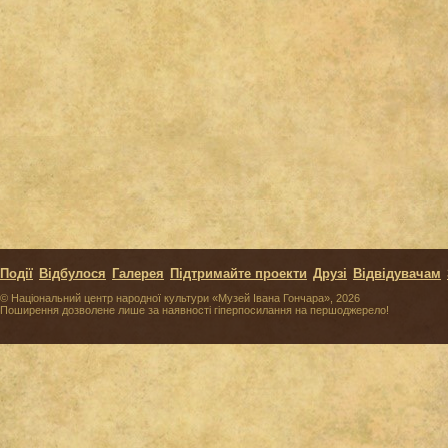
Події
Відбулося
Галерея
Підтримайте проекти
Друзі
Відвідувачам
© Національний центр народної культури «Музей Івана Гончара», 2026
Поширення дозволене лише за наявності гіперпосилання на першоджерело!