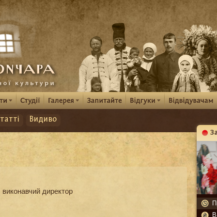
татті
Видиво
З
К
 виконавчий директор
П
В