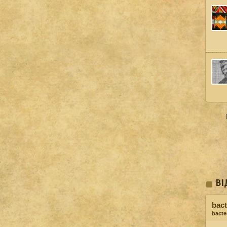
ВІ
bact
bacter