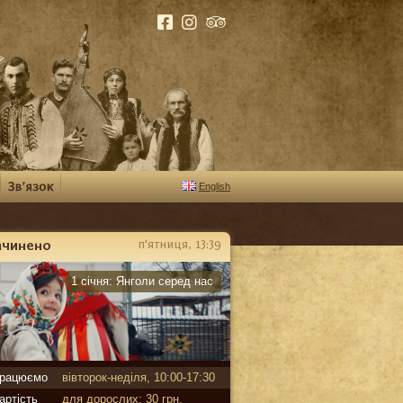
English
ачинено
п'ятниця, 13:39
арантин
1 січня:
Янголи серед нас
рацюємо
вівторок-неділя, 10:00-17:30
артість
для дорослих: 30 грн,