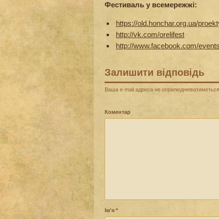
Фестиваль у всемережжі:
https://old.honchar.org.ua/proekty
http://vk.com/orelifest
http://www.facebook.com/event
Залишити відповідь
Ваша e-mail адреса не оприлюднюватиметься
Коментар
Ім'я
*