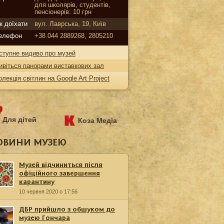
для школярів, студентів,
пенсіонерів: 10 грн
к доїхати
вул. Лаврська, 19, Київ
елефон
+38 044 2889268, 2805210
ступне видиво про музей
ивіться панорами виставкових зал
олекція світлин на Google Art Project
Для дітей
Коза Медіа
ОВИНИ МУЗЕЮ
Музей відчиниться після
офіційного завершення
карантину
10 червня 2020 о 17:56
ДБР прийшло з обшуком до
музею Гончара