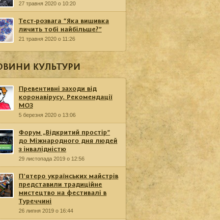
27 травня 2020 о 10:20
Тест-розвага “Яка вишивка
личить тобі найбільше?”
21 травня 2020 о 11:26
ОВИНИ КУЛЬТУРИ
Превентивні заходи від
коронавірусу. Рекомендації
МОЗ
5 березня 2020 о 13:06
Форум „Відкритий простір”
до Міжнародного дня людей
з інвалідністю
29 листопада 2019 о 12:56
П’ятеро українських майстрів
представили традиційне
мистецтво на фестивалі в
Туреччині
26 липня 2019 о 16:44