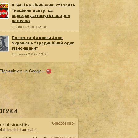
В Буші на Вінниччині створять
Ткацький центр, де
відроджуватимуть народне
ремесло
20 липня 2019 о 13:16
Презентація книги Алли
Українець “Традиційний одяг
Рівненщини”
16 травня 2019 о 13:00
Підпишіться на Google+
ДГУКИ
7/08/2026 08:04
erial sinusitis
:
ial sinusitis
bacterial s...