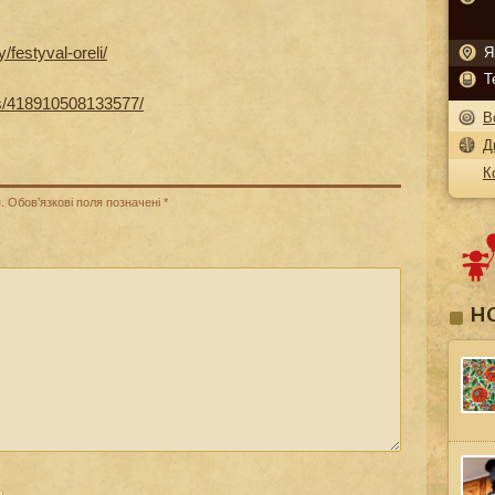
/festyval-oreli/
Я
Т
s/418910508133577/
В
Д
К
.
Обов’язкові поля позначені
*
Н