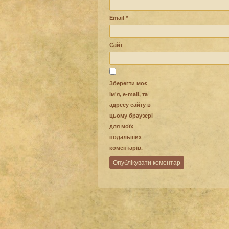
Email
*
Сайт
Зберегти моє
ім'я, e-mail, та
адресу сайту в
цьому браузері
для моїх
подальших
коментарів.