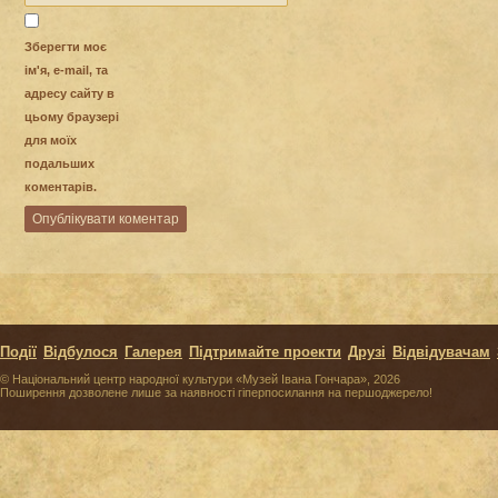
Зберегти моє
ім'я, e-mail, та
адресу сайту в
цьому браузері
для моїх
подальших
коментарів.
Події
Відбулося
Галерея
Підтримайте проекти
Друзі
Відвідувачам
© Національний центр народної культури «Музей Івана Гончара», 2026
Поширення дозволене лише за наявності гіперпосилання на першоджерело!