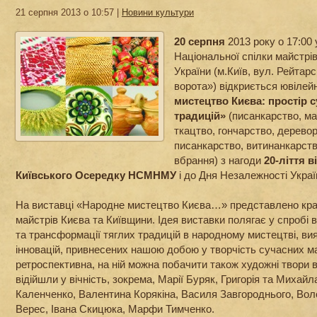
21 серпня 2013 о 10:57 |
Новини культури
20 серпня
2013 року о 17:00 
Національної спілки майстрі
України (м.Київ, вул. Рейтарс
ворота») відкриється ювілей
мистецтво Києва: простір 
традицій»
(писанкарство, ма
ткацтво, гончарство, дерево
писанкарство, витинанкарств
вбрання) з нагоди
20­-ліття 
Київського Осередку НСМНМУ
і до Дня Незалежності Украї
На виставці «Народне мистецтво Києва…» представлено кра
майстрів Києва та Київщини. Ідея виставки полягає у спробі в
та трансформації тяглих традицій в народному мистецтві, ви
інновацій, привнесених нашою добою у творчість сучасних ма
ретроспективна, на ній можна побачити також художні твори в
відійшли у вічність, зокрема, Марії Буряк, Григорія та Михай
Каленченко, Валентина Корякіна, Василя Завгороднього, Во
Верес, Івана Скицюка, Марфи Тимченко.