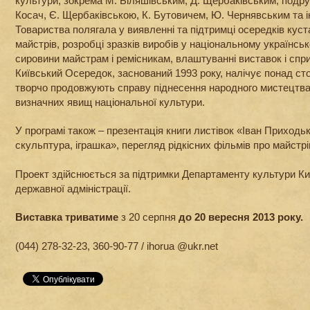
культури, зокрема М. Біляшівським, Д. Щербаківським, подр
Косач, Є. Щербаківською, К. Бутовичем, Ю. Чернявським та і
Товариства полягала у виявленні та підтримці осередків куст
майстрів, розробці зразків виробів у національному українськ
сировини майстрам і ремісникам, влаштуванні виставок і спри
Київський Осередок, заснований 1993 року, налічує понад сто 
творчо продовжують справу піднесення народного мистецтва 
визначних явищ національної культури.
У програмі також – презентація книги листівок «Іван Приходь
скульптура, іграшка», перегляд рідкісних фільмів про майстр
Проект здійснюється за підтримки Департаменту культури Киї
державної адміністрації.
Виставка триватиме
з 20 серпня
до 20 вересня 2013 року.
(044) 278-32-23, 360-90-77 / ihorua @ukr.net