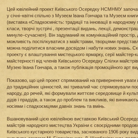
Цей ювілейний проект Київського Осередку НСМНМУ започат
у січні–квітні спільно з Музеєм Івана Гончара та Музеєм книг
(виставка «Спадкоємність: традиції та інновації в народному
класи, творчі зустрічі , презентації видань, лекції, демонстра
минуле–сучасне»). Він задуманий як комунікаційний простір, 
можливість поспілкуватися з майстрами, творцями представл
можна поділитися власним досвідом і набути нових знань. С
проекту є влаштування мистецького ярмарку, серії майстер-к
майстерності від членів Київського Осередку Спілки майстрів
Музею Івана Гончара, а також публікація промоційного арт ви
Показово, що цей проект спрямований на привернення уваги 
до традиційних цінностей, які тривалий час спрямовували по
народу, до речей, які формували життєве середовище й куль
дідів і прадідів, а також до проблем та викликів, які виникаю
носіями і спадкоємцями давніх знань та вмінь.
Вшановуваний цією ювілейною виставкою Київський Осередо
майстрів народного мистецтва України є своєрідними продо
Київського кустарного товариства, заснованого 1906 року ви