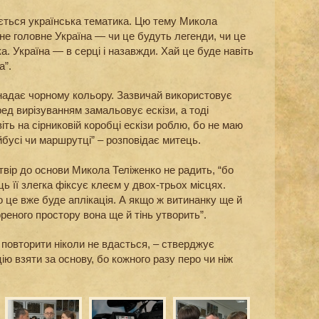
ється українська тематика. Цю тему Микола
не головне Україна — чи це будуть легенди, чи це
а. Україна — в серці і назавжди. Хай це буде навіть
а”.
 надає чорному кольору. Зазвичай використовує
ред вирізуванням замальовує ескізи, а тоді
віть на сірниковій коробці ескізи роблю, бо не маю
йбусі чи маршрутці” – розповідає митець.
вір до основи Микола Теліженко не радить, “бо
ь її злегка фіксує клеєм у двох-трьох місцях.
о це вже буде аплікація. А якщо ж витинанку ще й
ореного простору вона ще й тінь утворить”.
о повторити ніколи не вдасться, – стверджує
ю взяти за основу, бо кожного разу перо чи ніж