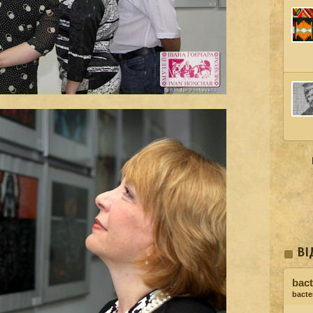
ВІ
bact
bacter