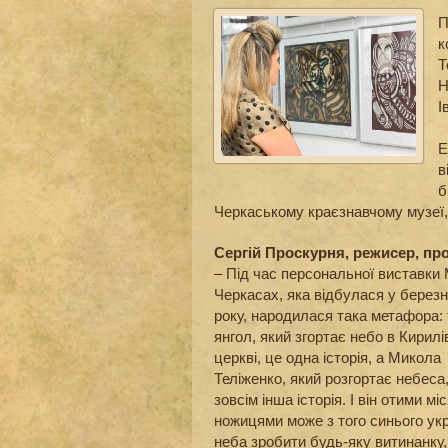
П
к
Т
Н
І
Е
в
б
Черкаському краєзнавчому музеї,
Сергій Проскурня, режисер, пр
– Під час персональної виставки
Черкасах, яка відбулася у березн
року, народилася така метафора:
янгол, який згортає небо в Кирилі
церкві, це одна історія, а Микола
Теліженко, який розгортає небеса
зовсім інша історія. І він отими м
ножицями може з того синього ук
неба зробити будь-яку витинанку,