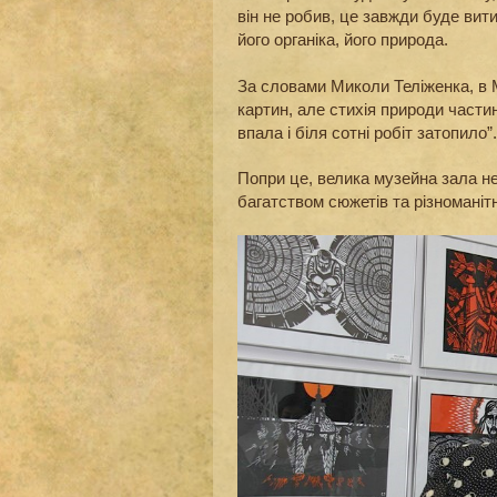
він не робив, це завжди буде вити
його органіка, його природа.
За словами Миколи Теліженка, в 
картин, але стихія природи части
впала і біля сотні робіт затопило”.
Попри це, велика музейна зала н
багатством сюжетів та різномані