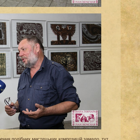
рення подібних мистецьких композицій замало, тут