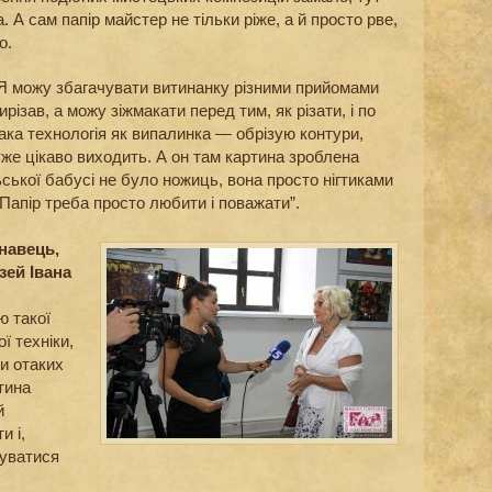
та. А сам папір майстер не тільки ріже, а й просто рве,
о.
Я можу збагачувати витинанку різними прийомами
ирізав, а можу зіжмакати перед тим, як різати, і по
ака технологія як випалинка — обрізую контури,
дуже цікаво виходить. А он там картина зроблена
ьської бабусі не було ножиць, вона просто нігтиками
. Папір треба просто любити і поважати”.
навець,
зей Івана
ю такої
ї техніки,
ти отаких
тина
й
и і,
уватися