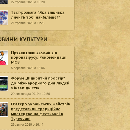
27 травня 2020 о 10:20
Тест-розвага “Яка вишивка
личить тобі найбільше?”
21 травня 2020 о 11:26
ОВИНИ КУЛЬТУРИ
Превентивні заходи від
коронавірусу. Рекомендації
МОЗ
5 березня 2020 о 13:06
Форум „Відкритий простір”
до Міжнародного дня людей
з інвалідністю
29 листопада 2019 о 12:56
П’ятеро українських майстрів
представили традиційне
мистецтво на фестивалі в
Туреччині
26 липня 2019 о 16:44