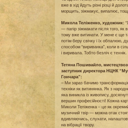
вже в хід йдуть різні різці й доло
морщить, зіжмакує, випалює, тощ
Микола Теліженко, художник:
“
— папір зіжмакати після того, як в
тому вже витинати. У мене є ще т
потім беру свічку і їх обпалюю, 
способом “вириванка”, коли в сіл
і виривала. Тобто безліч є технік
Тетяна Пошивайло, мистецтвоз
заступник директора НЦНК “Му
Гончара”:
– Ми зараз бачимо трансформаці
техніки як витинянка. Як з народно
яка виникла із живопису, досягну
вершин професійності! Кожна кар
Миколи Теліженка – це як окреми
музичний твір — можна отак стоят
вдивляючись, слухати, налаштов
на вібрації твору.