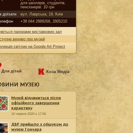
для школярів, студентів,
пенсіонерів: 10 грн
к доїхати
вул. Лаврська, 19, Київ
елефон
+38 044 2889268, 2805210
ивіться панорами виставкових зал
ступне видиво про музей
олекція світлин на Google Art Project
Для дітей
Коза Медіа
ОВИНИ МУЗЕЮ
Музей відчиниться після
офіційного завершення
карантину
10 червня 2020 о 17:56
ДБР прийшло з обшуком до
музею Гончара