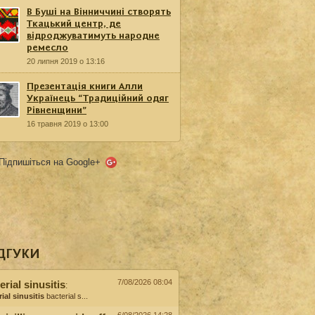
В Буші на Вінниччині створять
Ткацький центр, де
відроджуватимуть народне
ремесло
20 липня 2019 о 13:16
Презентація книги Алли
Українець “Традиційний одяг
Рівненщини”
16 травня 2019 о 13:00
Підпишіться на Google+
ДГУКИ
7/08/2026 08:04
erial sinusitis
:
ial sinusitis
bacterial s...