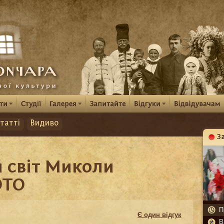
татті
Видиво
З
К
 світ Миколи
ОТО
П
Є один відгук
В