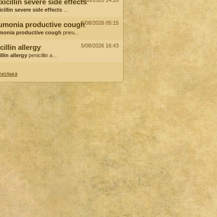
6/08/2026 14:28
icillin severe side effects
:
cillin severe side effects
...
6/08/2026 05:15
umonia productive cough
:
monia productive cough
pneu...
5/08/2026 16:43
cillin allergy
:
llin allergy
penicillin a...
кілька