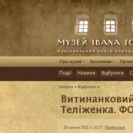
Події
Новини
Відбулося
С
Витинанковий
Теліженка. Ф
19 липня 2011 о 15:27 |
Відбулося