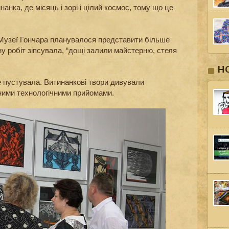
нанка, де місяць і зорі і цілий космос, тому що це
Музеї Гончара планувалося представити більше
ну робіт зіпсувала, “дощі залили майстерню, стеля
Н
е пустувала. Витинанкові твори дивували
тними технологічними прийомами.