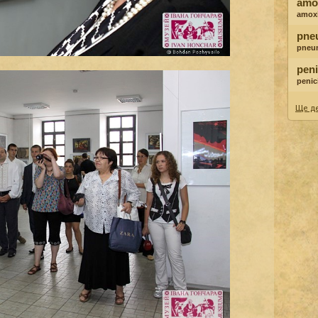
amox
amoxi
pne
pneu
peni
penici
Ще де