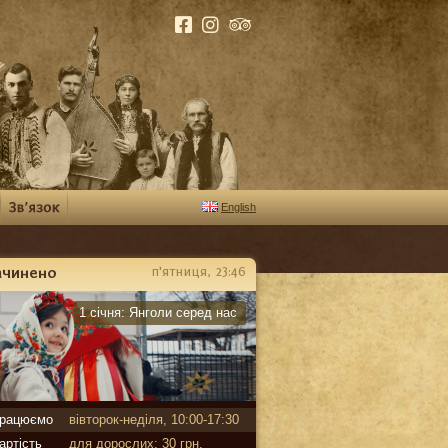
English
ачинено
п'ятниця, 23:46
арантин
1 січня:
Янголи серед нас
рацюємо
вівторок-неділя, 10:00-17:30
артість
для дорослих: 30 грн,