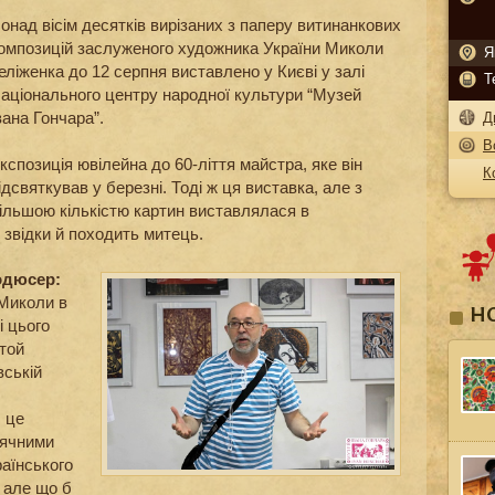
онад вісім десятків вирізаних з паперу витинанкових
омпозицій заслуженого художника України Миколи
Я
еліженка до 12 серпня виставлено у Києві у залі
Т
аціонального центру народної культури “Музей
вана Гончара”.
Д
В
кспозиція ювілейна до 60-ліття майстра, яке він
К
ідсвяткував у березні. Тоді ж ця виставка, але з
ільшою кількістю картин виставлялася в
 звідки й походить митець.
одюсер:
 Миколи в
Н
і цього
 той
вській
, це
ісячними
раїнського
 але що б