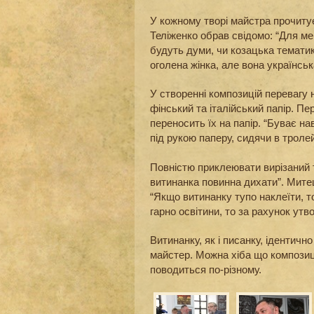
У кожному творі майстра прочиту
Теліженко обрав свідомо: “Для ме
будуть думи, чи козацька тематик
оголена жінка, але вона українськ
У створенні композицій перевагу
фінський та італійський папір. Пе
переносить їх на папір. “Буває на
під рукою паперу, сидячи в троле
Повністю приклеювати вирізаний т
витинанка повинна дихати”. Митец
“Якщо витинанку тупо наклеїти, т
гарно освітини, то за рахунок утв
Витинанку, як і писанку, ідентичн
майстер. Можна хіба що композиці
поводиться по-різному.