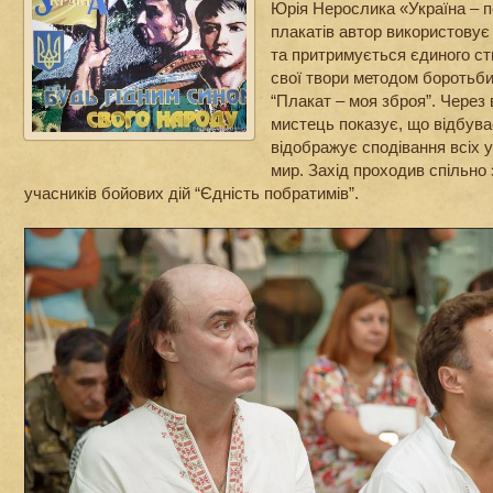
Юрія Нерослика «Україна – п
плакатів автор використовує 
та притримується єдиного с
свої твори методом боротьби 
“Плакат – моя зброя”. Через
мистець показує, що відбуває
відображує сподівання всіх у
мир. Захід проходив спільно
учасників бойових дій “Єдність побратимів”.