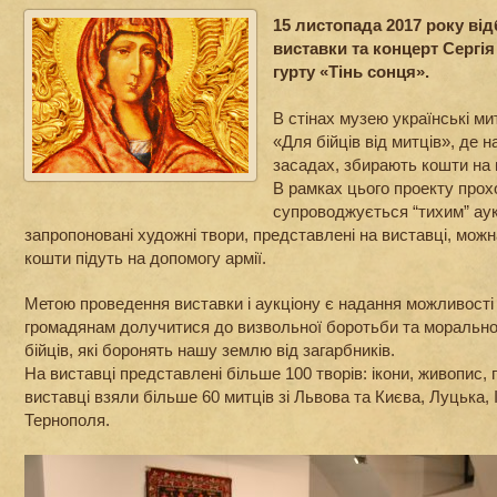
15 листопада 2017 року ві
виставки та концерт Сергі
гурту «Тінь сонця».
В стінах музею українські ми
«Для бійців від митців», де 
засадах, збирають кошти на 
В рамках цього проекту прох
супроводжується “тихим” аук
запропоновані художні твори, представлені на виставці, можн
кошти підуть на допомогу армії.
Метою проведення виставки і аукціону є надання можливост
громадянам долучитися до визвольної боротьби та морально
бійців, які боронять нашу землю від загарбників.
На виставці представлені більше 100 творів: ікони, живопис, г
виставці взяли більше 60 митців зі Львова та Києва, Луцька, 
Тернополя.