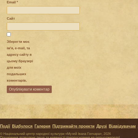
Email
*
Сайт
Зберегти моє
ім'я, e-mail, та
адресу сайту в
цьому браузері
для моїх
подальших
коментарів.
Події
Відбулося
Галерея
Підтримайте проекти
Друзі
Відвідувачам
© Національний центр народної культури «Музей Івана Гончара», 2026
Поширення дозволене лише за наявності гіперпосилання на першоджерело!