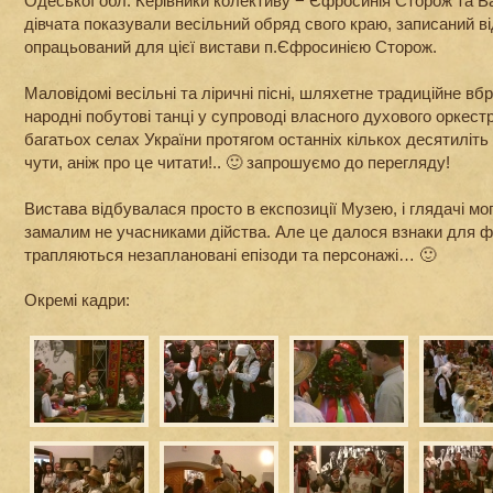
Одеської обл. Керівники колективу − Єфросинія Сторож та В
дівчата показували весільний обряд свого краю, записаний в
опрацьований для цієї вистави п.Єфросинією Сторож.
Маловідомі весільні та ліричні пісні, шляхетне традиційне вб
народні побутові танці у супроводі власного духового оркестр
багатьох селах України протягом останніх кількох десятиліть
чути, аніж про це читати!.. 🙂 запрошуємо до перегляду!
Вистава відбувалася просто в експозиції Музею, і глядачі мо
замалим не учасниками дійства. Але це далося взнаки для ф
трапляються незаплановані епізоди та персонажі… 🙂
Окремі кадри: