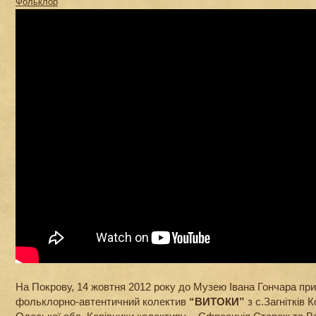
Фольклор
На Покрову, 14 жовтня 2012 року до Музею Івана Гончара пр
фольклорно-автентичний колектив
“ВИТОКИ”
з с.Загнітків 