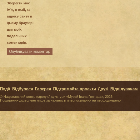
Зберегти моє
ім'я, e-mail, та
адресу сайту в
цьому браузері
для моїх
подальших
коментарів.
Події
Відбулося
Галерея
Підтримайте проекти
Друзі
Відвідувачам
© Національний центр народної культури «Музей Івана Гончара», 2026
Поширення дозволене лише за наявності гіперпосилання на першоджерело!