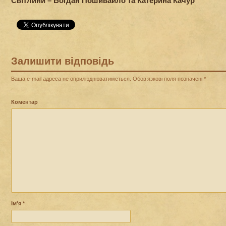
Світлини – Богдан Пошивайло та Катерина Качур
Залишити відповідь
Ваша e-mail адреса не оприлюднюватиметься.
Обов’язкові поля позначені
*
Коментар
Ім'я
*