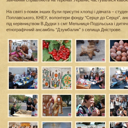
На святі з-поміж інших були присутні хлопці і дівчата – студе
Поплавського, КНЕУ, волонтери фонду “Серце до Серця”, анс
під керівництвом В.Дудки з смт Мельниця-Подільська і дитя
етнографічний ансамбль “Дзумбалик” з селища Дністрове.