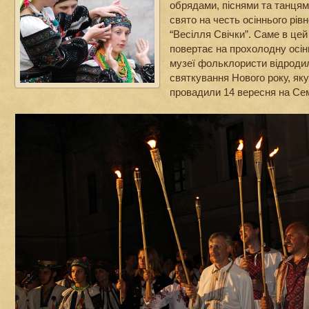
обрядами, піснями та танцям
свято на честь осіннього рів
“Весілля Свічки”. Саме в цей
повертає на прохолодну осін
музеї фольклористи відроди
святкування Нового року, яку
провадили 14 вересня на Се