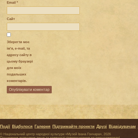
Email
*
Сайт
Зберегти моє
ім'я, e-mail, та
адресу сайту в
цьому браузері
для моїх
подальших
коментарів.
Події
Відбулося
Галерея
Підтримайте проекти
Друзі
Відвідувачам
© Національний центр народної культури «Музей Івана Гончара», 2026
Поширення дозволене лише за наявності гіперпосилання на першоджерело!