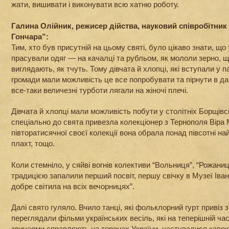
жати, вишивати і виконувати всю хатню роботу.
Галина Олійник, режисер дійства, науковий співробітник
Гончара”:
Тим, хто був присутній на цьому святі, було цікаво знати, що 
прасували одяг — на качалці та рубльом, як мололи зерно, щ
виглядають, як тчуть. Тому дівчата й хлопці, які вступали у п
громади мали можливість це все попробувати та пірнути в давн
все-таки величезні турботи лягали на жіночі плечі.
Дівчата й хлопці мали можливість побути у столітніх Борщівс
спеціально до свята привезла колекціонер з Тернополя Віра 
півторатисячної своєї колекції вона обрала понад півсотні на
плахт, тощо.
Коли стемніло, у сяйві вогнів колективи “Вольниця”, “Рожани
традицією запалили перший посвіт, першу свічку в Музеї Іва
добре світила на всіх вечорницях”.
Далі свято гуляло. Вчило танці, які фольклорний гурт привіз 
переглядали фільми українських весіль, які на теперішній ча
звичаями справляють на теренах України, частувалися кавою