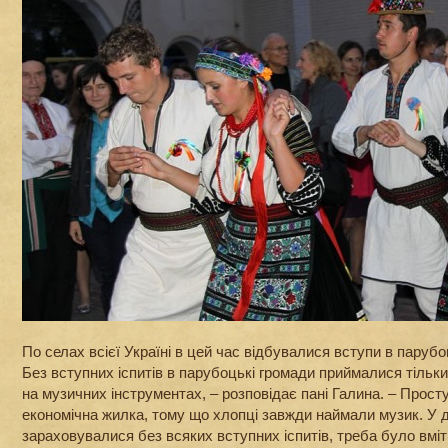
По селах всієї Україні в цей час відбувалися вступи в парубоц
Без вступних іспитів в парубоцькі громади приймалися тільки т
на музичних інструментах, – розповідає пані Галина. – Прост
економічна жилка, тому що хлопці завжди наймали музик. У д
зараховувалися без всяких вступних іспитів, треба було вміт