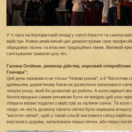
У ті часи на Контрактовій площі у світлі багаття та смолоскип
майстри. Кожен ремісничий цех демонстрував своє професійн
обрядових пісень та власних традиційних гімнів. Великий ярм
святкування тривали цілу ніч.
Галина Олійник, режисер дійства, науковий співробітник
Гончара”:
Цей день називався не тільки “Новим роком”, а й “Весіллям св
древньому дерев’яному Києві не дозволяли запалювати свіч
чекали указу, який би дозволив це робити. А коли нарешті він
безпосередньо самим речникам було не вигідно цей указ афі
збирати великі податки з майстрів за паління свічок. Та коли 
люди, на честь дозволу палити свічки було вирішено влаштув
“весілля свічки”, щоб у такий спосіб висловити свічці найбі
верталися додому, запалювали перші свічки, або перші посві