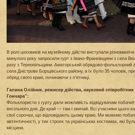
В ролі цеховиків на музейному дійстві виступали різноманітні
минулого року запросили гурт з Івано-Франківщини з села Вел
разу з Тернопільщини. Аматорський обрядово-фольклорний а
села Дністрове Борщівського району, а їх було 35 чоловік, пр
обряд свого краю, починаючи з п’ятниці.
Галина Олійник, режисер дійства, науковий співробітник
Гончара”:
Фольклористи з гурту дали можливість відвідувачам побачит
весільного дня. Де край — там і звичай. Всі учасники цього к
свої сорочки, що відповідають цьому краю. Ми можемо побач
автентичності, у тих строях та українських костюмах, які бул
місцини.