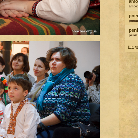
amox
amoxi
pne
pneu
peni
penici
Ще де