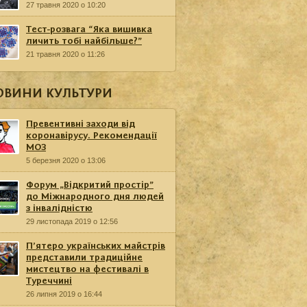
27 травня 2020 о 10:20
Тест-розвага “Яка вишивка
личить тобі найбільше?”
21 травня 2020 о 11:26
ОВИНИ КУЛЬТУРИ
Превентивні заходи від
коронавірусу. Рекомендації
МОЗ
5 березня 2020 о 13:06
Форум „Відкритий простір”
до Міжнародного дня людей
з інвалідністю
29 листопада 2019 о 12:56
П’ятеро українських майстрів
представили традиційне
мистецтво на фестивалі в
Туреччині
26 липня 2019 о 16:44