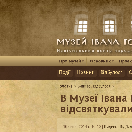
Події
Новини
Відбулося
С
В Музеї Івана
відсвяткувал
16 січня 2014 о 10:10 |
Видиво
,
Відбул