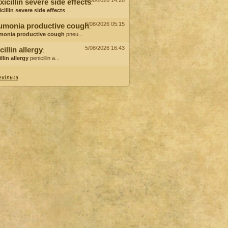
6/08/2026 14:28
icillin severe side effects
:
cillin severe side effects
...
6/08/2026 05:15
umonia productive cough
:
monia productive cough
pneu...
5/08/2026 16:43
cillin allergy
:
llin allergy
penicillin a...
кілька