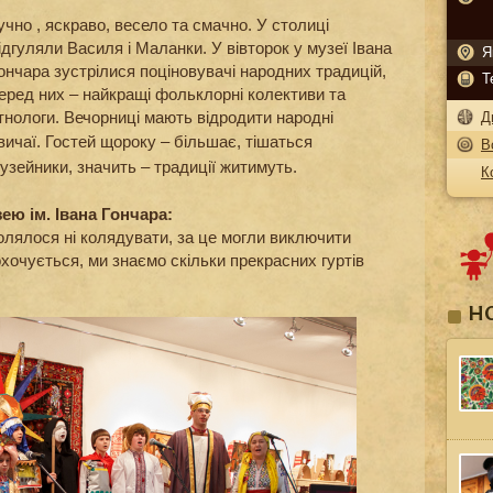
учно , яскраво, весело та смачно. У столиці
ідгуляли Василя і Маланки. У вівторок у музеї Івана
Я
ончара зустрілися поціновувачі народних традицій,
Т
еред них – найкращі фольклорні колективи та
тнологи. Вечорниці мають відродити народні
Д
вичаї.
Гостей щороку – більшає, тішаться
В
узейники, значить – традиції житимуть.
К
ею ім. Івана Гончара:
олялося ні колядувати, за це могли виключити
хочується, ми знаємо скільки прекрасних гуртів
Н