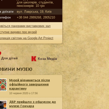
для школярів, студентів,
пенсіонерів: 10 грн
к доїхати
вул. Лаврська, 19, Київ
елефон
+38 044 2889268, 2805210
ивіться панорами виставкових зал
ступне видиво про музей
олекція світлин на Google Art Project
Для дітей
Коза Медіа
ОВИНИ МУЗЕЮ
Музей відчиниться після
офіційного завершення
карантину
10 червня 2020 о 17:56
ДБР прийшло з обшуком до
музею Гончара