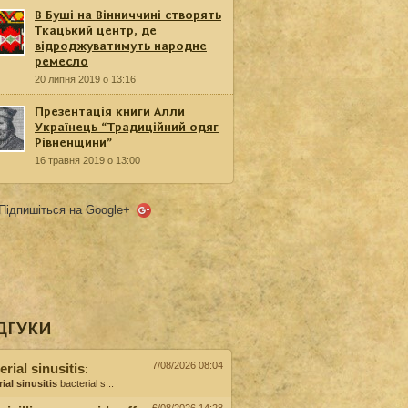
В Буші на Вінниччині створять
Ткацький центр, де
відроджуватимуть народне
ремесло
20 липня 2019 о 13:16
Презентація книги Алли
Українець “Традиційний одяг
Рівненщини”
16 травня 2019 о 13:00
Підпишіться на Google+
ДГУКИ
7/08/2026 08:04
erial sinusitis
:
ial sinusitis
bacterial s...