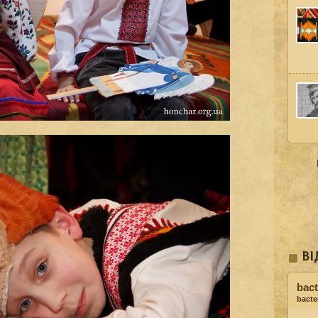
ВІ
bact
bacter