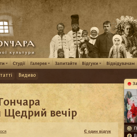
татті
Видиво
З
К
 Гончара
и Щедрий вечір
П
ося
Є один відгук
В