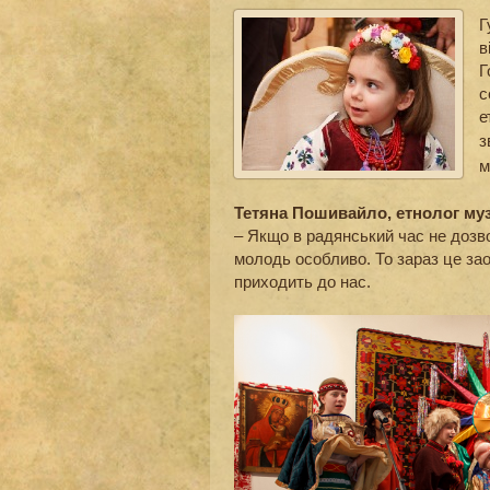
Г
в
Г
с
е
з
м
Тетяна Пошивайло, етнолог муз
– Якщо в радянський час не дозв
молодь особливо. То зараз це зао
приходить до нас.