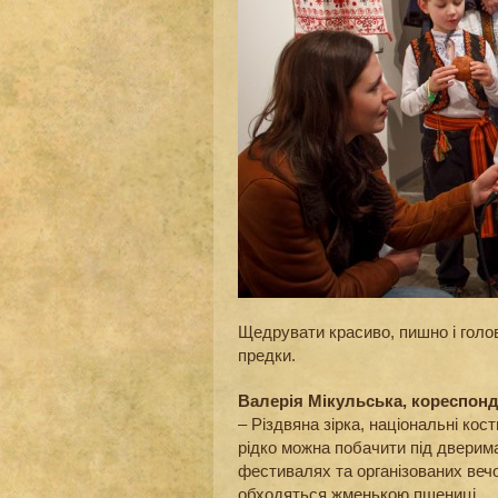
Щедрувати красиво, пишно і голов
предки.
Валерія Мікульська, кореспонд
– Різдвяна зірка, національні кос
рідко можна побачити під дверима
фестивалях та організованих веч
обходяться жменькою пшениці.