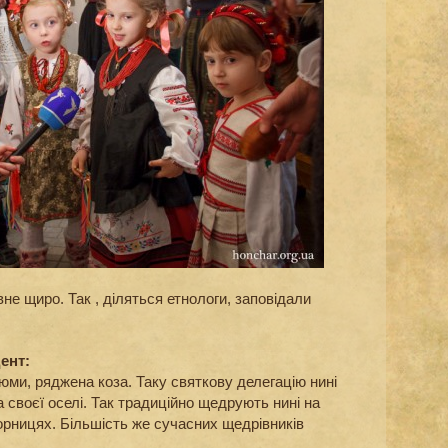
не щиро. Так , діляться етнологи, заповідали
ент:
тюми, ряджена коза. Таку святкову делегацію нині
 своєї оселі. Так традиційно щедрують нині на
орницях. Більшість же сучасних щедрівників