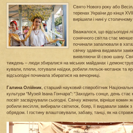
Свято Нового року або Весіл
теренах України до кінця XVI
вирішили і нині у столичному
Вважалося, що відсьогодні літ
сонячного світла стає менше.
починали запалювали в хата
свічку здавна видавали заміж
виявляючи їй свою шану. Св
тиждень – люди збиралися на міських майданах і демонструв
кували, плели, готували наїдки, робили ляльок-мотанок та 
відсьогодні починала збиратися на вечорниці.
Галина Олійник
, старший науковий співробітник Національн
культури “Музей Івана Гончара”: “Заходить сонце, день стає
посвіт засвідчували сьогодні. Свічку женили, вірніше комин же
робили весілля, вибирали світилок, бояр, її видавали заміж 
обрядом. І гостину влаштовували, забаву, танці, як на справж