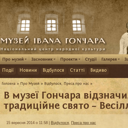
Події
Новини
Відбулося
Статті
Видиво
В музеї Гончара відзнач
традиційне свято – Весіл
15 вересня 2014 о 11:58 |
Відбулося
,
Преса про нас