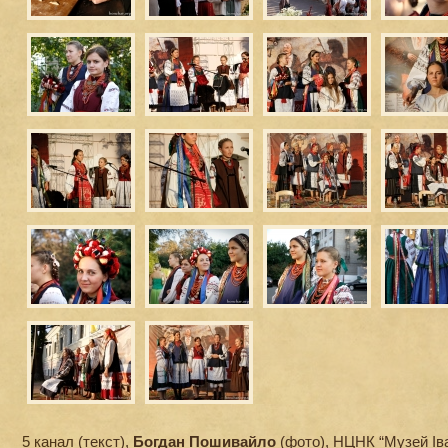
5 канал
(текст),
Богдан Пошивайло
(фото), НЦНК “Музей Ів