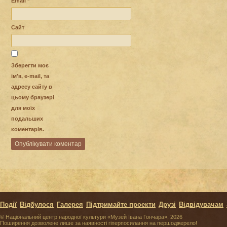
Email
*
Сайт
Зберегти моє
ім'я, e-mail, та
адресу сайту в
цьому браузері
для моїх
подальших
коментарів.
Події
Відбулося
Галерея
Підтримайте проекти
Друзі
Відвідувачам
© Національний центр народної культури «Музей Івана Гончара», 2026
Поширення дозволене лише за наявності гіперпосилання на першоджерело!