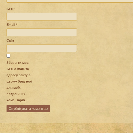
Ім'я
*
Email
*
Сайт
Зберегти моє
ім'я, e-mail, та
адресу сайту в
цьому браузері
для моїх
подальших
коментарів.