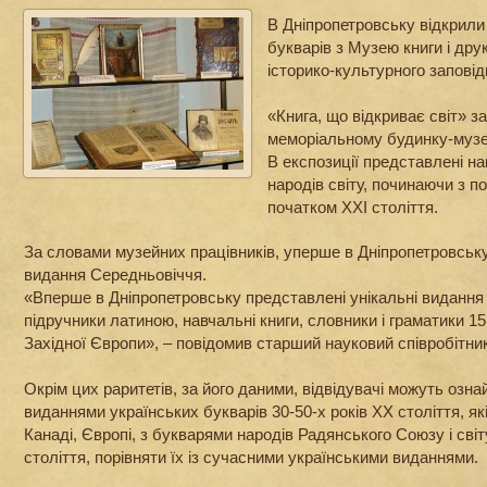
В Дніпропетровську відкрили
букварів з Музею книги і др
історико-культурного заповід
«Книга, що відкриває світ» 
меморіальному будинку-музе
В експозиції представлені нав
народів світу, починаючи з по
початком XXI століття.
За словами музейних працівників, уперше в Дніпропетровську
видання Середньовіччя.
«Вперше в Дніпропетровську представлені унікальні видання
підручники латиною, навчальні книги, словники і граматики 151
Західної Європи», – повідомив старший науковий співробітни
Окрім цих раритетів, за його даними, відвідувачі можуть озна
виданнями українських букварів 30-50-х років ХХ століття, як
Канаді, Європі, з букварями народів Радянського Союзу і світ
століття, порівняти їх із сучасними українськими виданнями.