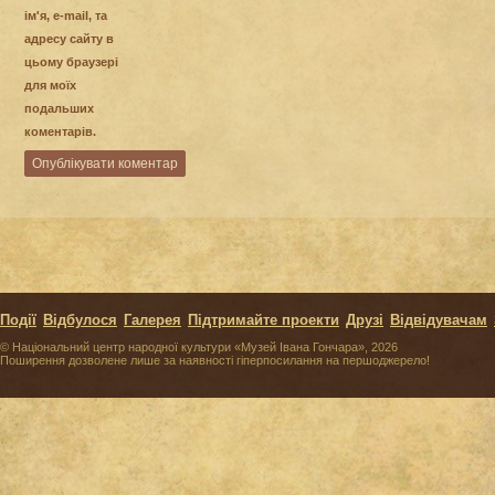
ім'я, e-mail, та
адресу сайту в
цьому браузері
для моїх
подальших
коментарів.
Події
Відбулося
Галерея
Підтримайте проекти
Друзі
Відвідувачам
© Національний центр народної культури «Музей Івана Гончара», 2026
Поширення дозволене лише за наявності гіперпосилання на першоджерело!