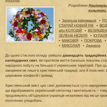
Фольклор
Розроблено
Національ
культури 
•
Загальна інформація
•
РІ
СТАРИЙ НОВИЙ РІК
•
ВО
або КОЛОДІЙ
•
ВЕЛИКДЕ
ЗЕЛЕНА НЕДІЛЯ
•
КУПАЛ
•
МАКОВІЯ
•
ПОКРОВА
•
•
МИКОЛАЯ
•
Джерела
До цього стислого огляду увійшло
дванадцять традиційних
календарних свят
, які протягом життя багатьох поколінь ст
народного побуту на більшості українських територій. При ц
закорінені не лише в християнській традиції, але й поза нею,
церковних конфесій і громад.
Християнський зміст цих свят доповнюється суто народним
що відображають український світогляд і ментальність − тому
продовжують об’єднувати українців незалежно від місця прож
політичних уподобань.