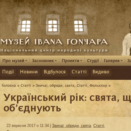
Події
Новини
Відбулося
Статті
Видиво
Український рік: свята, 
об’єднують
22 вересня 2017 о 11:34 |
Звичаї, обряди, свята
,
Статті
,