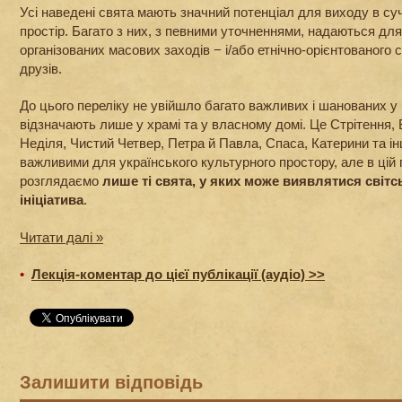
Усі наведені свята мають значний потенціал для виходу в с
простір. Багато з них, з певними уточненнями, надаються дл
організованих масових заходів − і/або етнічно-орієнтованого 
друзів.
До цього переліку не увійшло багато важливих і шанованих у 
відзначають лише у храмі та у власному домі. Це Стрітення,
Неділя, Чистий Четвер, Петра й Павла, Спаса, Катерини та ін
важливими для українського культурного простору, але в цій 
розглядаємо
лише ті свята, у яких може виявлятися світ
ініціатива
.
Читати далі »
•
Лекція-коментар до цієї публікації (аудіо) >>
Залишити відповідь