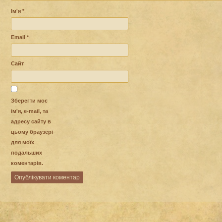
Ім'я
*
Email
*
Сайт
Зберегти моє
ім'я, e-mail, та
адресу сайту в
цьому браузері
для моїх
подальших
коментарів.