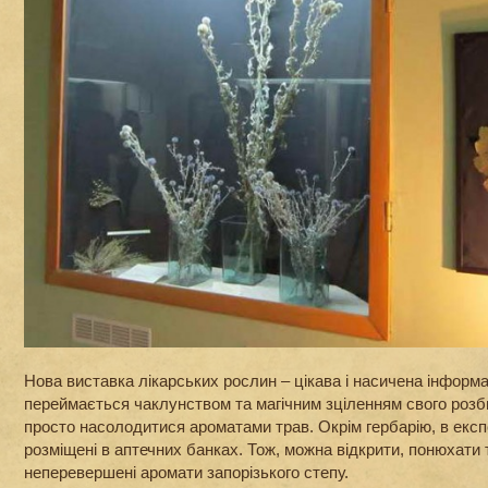
Нова виставка лікарських рослин – цікава і насичена інформац
переймається чаклунством та магічним зціленням свого розб
просто насолодитися ароматами трав. Окрім гербарію, в експ
розміщені в аптечних банках. Тож, можна відкрити, понюхати 
неперевершені аромати запорізького степу.