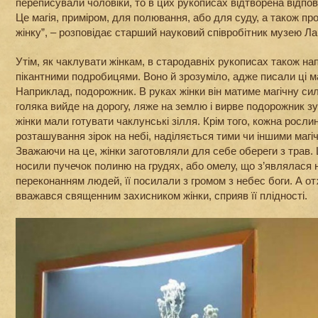
переписували чоловіки, то в цих рукописах відтворена відпов
Це магія, приміром, для полювання, або для суду, а також про
жінку”, – розповідає старший науковий співробітник музею Ла
Утім, як чаклувати жінкам, в стародавніх рукописах також нап
пікантними подробицями. Воно й зрозуміло, адже писали ці ма
Наприклад, подорожник. В руках жінки він матиме магічну сил
голяка вийде на дорогу, ляже на землю і вирве подорожник з
жінки мали готувати чаклунські зілля. Крім того, кожна росли
розташування зірок на небі, наділяється тими чи іншими маг
Зважаючи на це, жінки заготовляли для себе обереги з трав. 
носили пучечок полиню на грудях, або омелу, що з’являлася 
переконанням людей, її посилали з громом з небес боги. А о
вважався священним захисником жінки, сприяв її плідності.