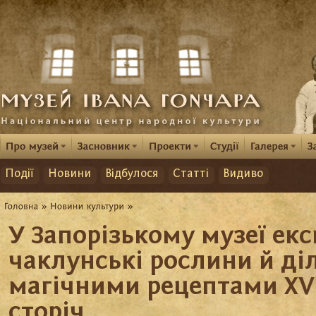
Події
Новини
Відбулося
Статті
Видиво
У Запорізькому музеї ек
чаклунські рослини й ді
магічними рецептами XVI
сторіч