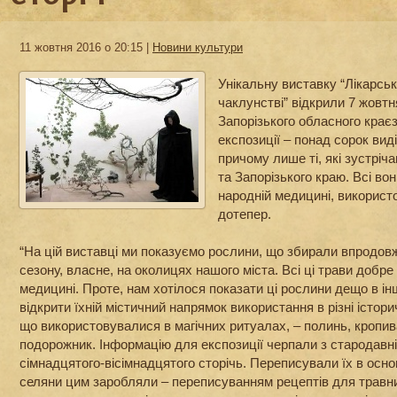
11 жовтня 2016 о 20:15 |
Новини культури
Унікальну виставку “Лікарські
чаклунстві” відкрили 7 жовтн
Запорізького обласного краєз
експозиції – понад сорок вид
причому лише ті, які зустріча
та Запорізького краю. Всі вон
народній медицині, використо
дотепер.
“На цій виставці ми показуємо рослини, що збирали впродовж
сезону, власне, на околицях нашого міста. Всі ці трави добре 
медицині. Проте, нам хотілося показати ці рослини дещо в ін
відкрити їхній містичний напрямок використання в різні істор
що використовувалися в магічних ритуалах, – полинь, кропива,
подорожник. Інформацію для експозиції черпали з стародавні
сімнадцятого-вісімнадцятого сторічь. Переписували їх в осно
селяни цим заробляли – переписуванням рецептів для травник