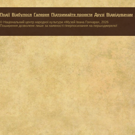
Події
Відбулося
Галерея
Підтримайте проекти
Друзі
Відвідувачам
© Національний центр народної культури «Музей Івана Гончара», 2026
Поширення дозволене лише за наявності гіперпосилання на першоджерело!