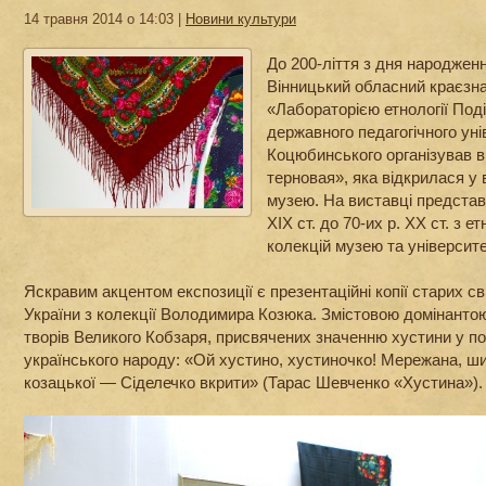
14 травня 2014 о 14:03 |
Новини культури
До 200-ліття з дня народжен
Вінницький обласний краєзна
«Лабораторією етнології Под
державного педагогічного уні
Коцюбинського організував 
терновая», яка відкрилася у 
музею. На виставці представ
ХІХ ст. до 70-их р. ХХ ст. з 
колекцій музею та університе
Яскравим акцентом експозиції є презентаційні копії старих сві
України з колекції Володимира Козюка. Змістовою домінантою
творів Великого Кобзаря, присвячених значенню хустини у по
українського народу: «Ой хустино, хустиночко! Мережана, ши
козацької — Сіделечко вкрити» (Тарас Шевченко «Хустина»).