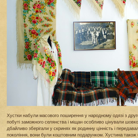
Хустки набули масового поширення у народному одязі з друго
побуті заможного селянства і міщан особливо цінували шовкові
дбайливо зберігали у скринях як родинну цінність і передавал
покоління, вони були коштовним подарунком. Хустина також