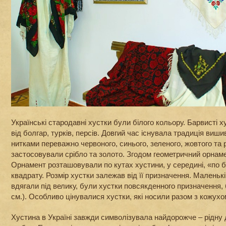
Українські стародавні хустки були білого кольору. Барвисті х
від болгар, турків, персів. Довгий час існувала традиція ви
нитками переважно червоного, синього, зеленого, жовтого та р
застосовували срібло та золото. Згодом геометричний орнам
Орнамент розташовували по кутах хустини, у середині, «по б
квадрату. Розмір хустки залежав від її призначення. Маленьк
вдягали під велику, були хустки повсякденного призначення, 
см.). Особливо цінувалися хустки, які носили разом з кожухом
Хустина в Україні завжди символізувала найдорожче – рідну 