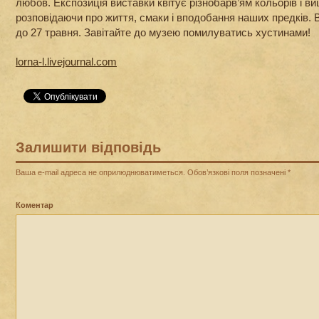
любов. Експозиція виставки квітує різнобарв’ям кольорів і в
розповідаючи про життя, смаки і вподобання наших предків.
до 27 травня. Завітайте до музею помилуватись хустинами!
lorna-l.livejournal.com
Залишити відповідь
Ваша e-mail адреса не оприлюднюватиметься.
Обов’язкові поля позначені
*
Коментар