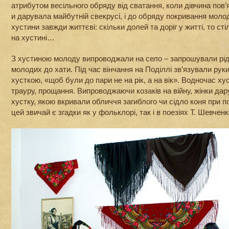
атрибутом весільного обряду від сватання, коли дівчина пов
и дарувала майбутній свекрусі, і до обряду покривання молод
хустини завжди життєві: скільки долей та доріг у житті, то сті
на хустині…
З хустиною молоду випроводжали на село – запрошували рід
молодих до хати. Під час вінчання на Поділлі зв’язували ру
хусткою, «щоб були до пари не на рік, а на вік». Водночас х
трауру, прощання. Випроводжаючи козаків на війну, жінки да
хустку, якою вкривали обличчя загиблого чи сідло коня при 
цей звичай є згадки як у фольклорі, так і в поезіях Т. Шевченк