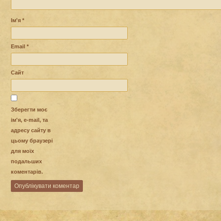
Ім'я
*
Email
*
Сайт
Зберегти моє
ім'я, e-mail, та
адресу сайту в
цьому браузері
для моїх
подальших
коментарів.