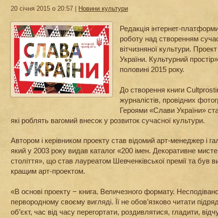
20 січня 2015 о 20:57 |
Новини культури
Редакція інтернет-платформи 
роботу над створенням сучас
вітчизняної культури. Проек
України. Культурний простір
половині 2015 року.
До створення книги Cultprost
журналістів, провідних фотог
Героями «Слави України» стан
які роблять вагомий внесок у розвиток сучасної культури.
Автором і керівником проекту став відомий арт-менеджер і г
який у 2003 року видав каталог «200 імен. Декоративне мисте
століття», що став лауреатом Шевченківської премії та бу
кращим арт-проектом.
«В основі проекту − книга. Величезного формату. Несподіван
первородному своєму вигляді. Її не обов’язково читати підряд
об’єкт, час від часу перегортати, роздивлятися, гладити, від