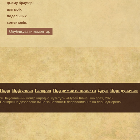
цьому браузері
для моїх
подальших
коментарів.
Події
Відбулося
Галерея
Підтримайте проекти
Друзі
Відвідувачам
© Національний центр народної культури «Музей Івана Гончара», 2026
Поширення дозволене лише за наявності гіперпосилання на першоджерело!