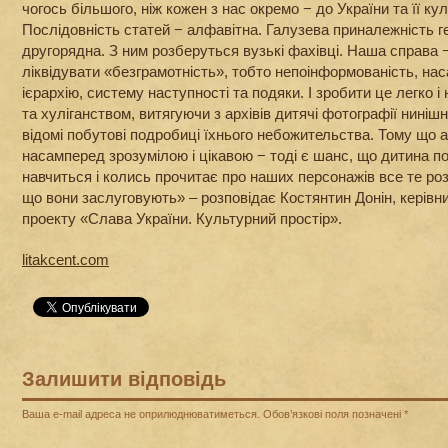
чогось більшого, ніж кожен з нас окремо − до України та її ку
Послідовність статей − алфавітна. Галузева приналежність г
другорядна. З ним розберуться вузькі фахівці. Наша справа −
ліквідувати «безграмотність», тобто непоінформованість, на
ієрархію, систему наступності та подяки. І зробити це легко і
та хуліганством, витягуючи з архівів дитячі фотографії нинішні
відомі побутові подробиці їхнього небожительства. Тому що 
насамперед зрозумілою і цікавою − тоді є шанс, що дитина по
навчиться і колись прочитає про наших персонажів все те ро
що вони заслуговують» – розповідає Костянтин Донін, керівн
проекту «Слава України. Культурний простір».
litakcent.com
Залишити відповідь
Ваша e-mail адреса не оприлюднюватиметься.
Обов’язкові поля позначені
*