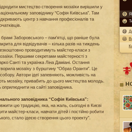
ідродити мистецтво створення мозаїки вирішили у
аціональному заповіднику “Софія Київська”. Там
Я
ідкривають центр з навчання професіоналів та
Т
очатківців.
Д
 брамі Заборовського – пам’ятці, що раніше була
В
акрита для відвідувачів – кілька разів на тиждень
К
езкоштовно проводитимуть майстер-класи з
озаїки. Першими секретами майстерності з
рко Санті та українка Ліна Даміані. Остання
створила мозаїку з бурштину “Образ Оранти”. Це
 собору. Автори ідеї запевняють, можливість на
ють мозаїку, привабить до цього мистецтва молодь.
Н
 оприлюднити на сайті заповідника.
нального заповідника “Софія Київська”:
вжити цю традицію, яка, на жаль, сьогодні в Києві
дити майстер-класи, навчати дітей і постійно робити
ського, стало ідеєю створення цього проекту”.