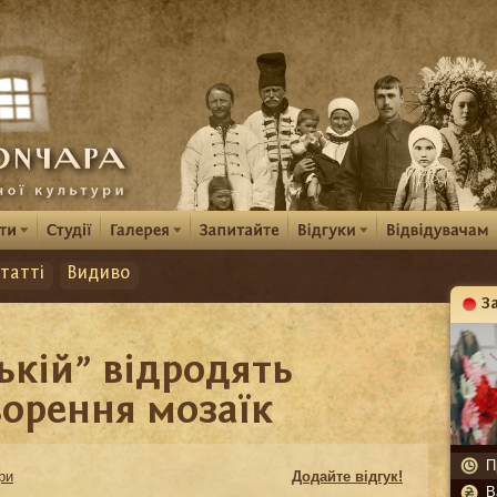
татті
Видиво
З
К
ській” відродять
ворення мозаїк
П
ри
Додайте відгук!
В