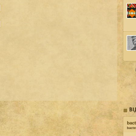
ВІ
bact
bacter