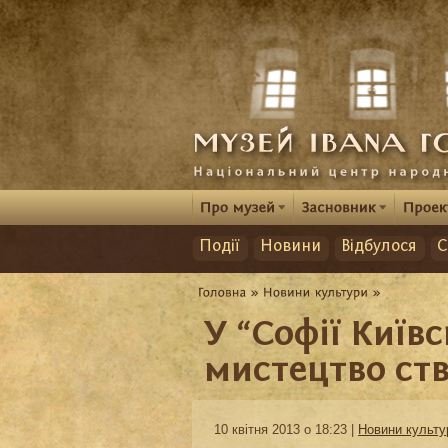
Події
Новини
Відбулося
С
У “Софії Київ
мистецтво ст
10 квітня 2013 о 18:23 |
Новини культу