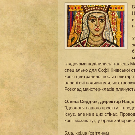
В
Н
в
п
У
з
б
м
глядачами поділились італієць Ма
спеціально для Софії Київської 
копія центральної постаті вівтаря
власні очі подивитися, як створю
Розклад майстер-класів планують
Олена Сердюк, директор Націо
“Ідеологія нашого проекту – продо
існує, але не в цих стінах. Прово
копії мозаїк тут, у брамі Заборов
5.ua
,
kpi.ua
(світлина)