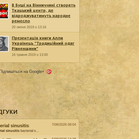
В Буші на Вінниччині створять
Ткацький центр, де
відроджуватимуть народне
ремесло
20 липня 2019 о 13:16
Презентація книги Алли
Українець “Традиційний одяг
Рівненщини”
16 травня 2019 о 13:00
Підпишіться на Google+
ДГУКИ
7/08/2026 08:04
erial sinusitis
:
ial sinusitis
bacterial s...