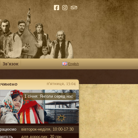
English
ачинено
п'ятниця, 15:04
арантин
1 січня:
Янголи серед нас
рацюємо
вівторок-неділя, 10:00-17:30
артість
для дорослих: 30 грн,