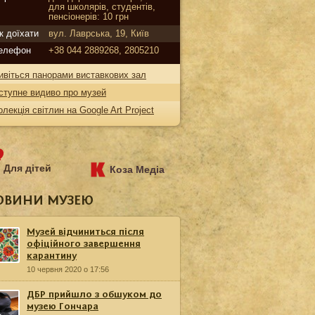
для школярів, студентів,
пенсіонерів: 10 грн
к доїхати
вул. Лаврська, 19, Київ
елефон
+38 044 2889268, 2805210
ивіться панорами виставкових зал
ступне видиво про музей
олекція світлин на Google Art Project
Для дітей
Коза Медіа
ОВИНИ МУЗЕЮ
Музей відчиниться після
офіційного завершення
карантину
10 червня 2020 о 17:56
ДБР прийшло з обшуком до
музею Гончара