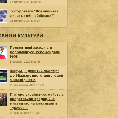
27 травня 2020 о 10:20
Тест-розвага “Яка вишивка
личить тобі найбільше?”
21 травня 2020 о 11:26
ОВИНИ КУЛЬТУРИ
Превентивні заходи від
коронавірусу. Рекомендації
МОЗ
5 березня 2020 о 13:06
Форум „Відкритий простір”
до Міжнародного дня людей
з інвалідністю
29 листопада 2019 о 12:56
П’ятеро українських майстрів
представили традиційне
мистецтво на фестивалі в
Туреччині
26 липня 2019 о 16:44