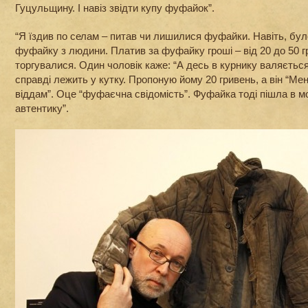
Гуцульщину. І навіз звідти купу фуфайок”.
“Я їздив по селам – питав чи лишилися фуфайки. Навіть, бул
фуфайку з людини. Платив за фуфайку гроші – від 20 до 50 гр
торгувалися. Один чоловік каже: “А десь в курнику валяється
справді лежить у кутку. Пропоную йому 20 гривень, а він “Мен
віддам”. Оце “фуфаєчна свідомість”. Фуфайка тоді пішла в м
автентику”.