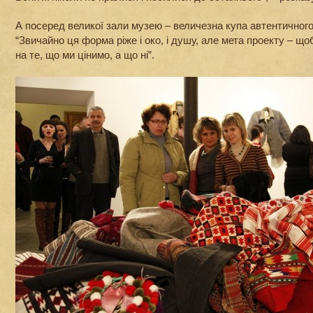
А посеред великої зали музею – величезна купа автентичного 
“Звичайно ця форма ріже і око, і душу, але мета проекту – щ
на те, що ми цінимо, а що ні”.