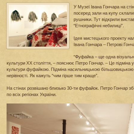
У Музеї Івана Гончара на сті
посеред зали на купу склали
рушники. Тут відкрили виста
“Етнографічні небилиці”.
Ідея мистецького проекту н
Івана Гончара – Петрові Гонч
“Фуфайка – ще одна візуаль
культури ХХ століття, – пояснює Петро Гончар. – Це підміна у
культури фуфайкою. Підміна насильницькою більшовицькою
нерівності. Як кажуть “чим гірше тим краще”.
На стінах розвішано близько 30-ти фуфайок. Петро Гончар зб
по всіх регіонах України.