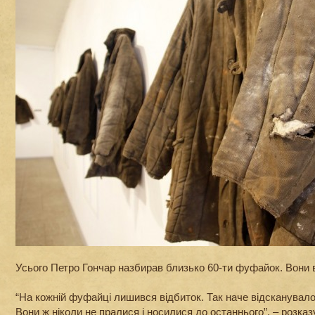
Усього Петро Гончар назбирав близько 60-ти фуфайок. Вони 
“На кожній фуфайці лишився відбиток. Так наче відсканувало
Вони ж ніколи не пралися і носилися до останнього”, – розказ