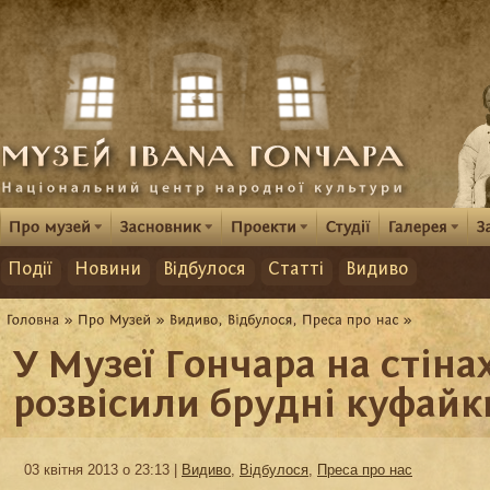
Події
Новини
Відбулося
Статті
Видиво
У Музеї Гончара на стіна
розвісили брудні куфайк
03 квітня 2013 о 23:13 |
Видиво
,
Відбулося
,
Преса про нас