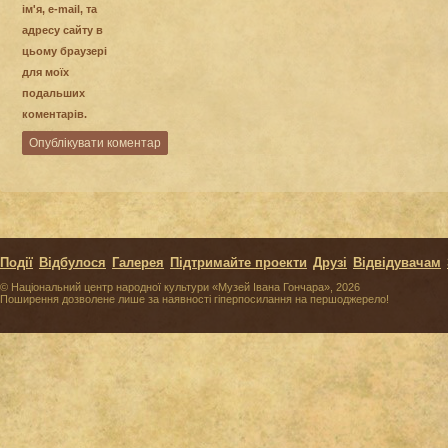
ім'я, e-mail, та
адресу сайту в
цьому браузері
для моїх
подальших
коментарів.
Події
Відбулося
Галерея
Підтримайте проекти
Друзі
Відвідувачам
© Національний центр народної культури «Музей Івана Гончара», 2026
Поширення дозволене лише за наявності гіперпосилання на першоджерело!