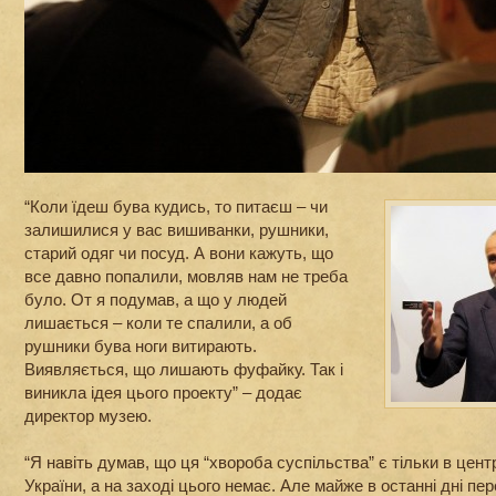
“Коли їдеш бува кудись, то питаєш – чи
залишилися у вас вишиванки, рушники,
старий одяг чи посуд. А вони кажуть, що
все давно попалили, мовляв нам не треба
було. От я подумав, а що у людей
лишається – коли те спалили, а об
рушники бува ноги витирають.
Виявляється, що лишають фуфайку. Так і
виникла ідея цього проекту” – додає
директор музею.
“Я навіть думав, що ця “хвороба суспільства” є тільки в цент
України, а на заході цього немає. Але майже в останні дні пе