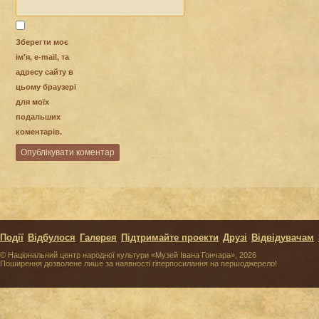
Зберегти моє
ім'я, e-mail, та
адресу сайту в
цьому браузері
для моїх
подальших
коментарів.
Події
Відбулося
Галерея
Підтримайте проекти
Друзі
Відвідувачам
© Національний центр народної культури «Музей Івана Гончара», 2026
Поширення дозволене лише за наявності гіперпосилання на першоджерело!