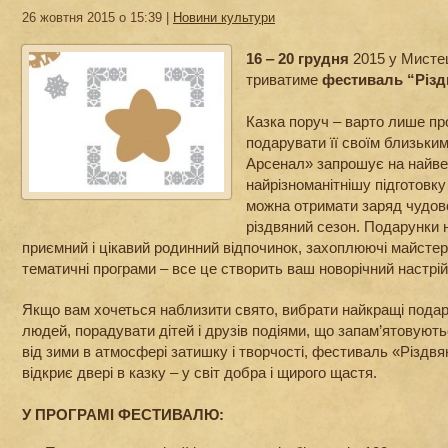
26 жовтня 2015 о 15:39 |
Новини культури
16 ‒ 20 грудня
2015 у Мистец
триватиме
фестиваль “Різд
Казка поруч ‒ варто лише про
подарувати її своїм близьки
Арсенал» запрошує на найве
найрізноманітнішу підготовку
можна отримати заряд чудов
різдвяний сезон. Подарунки 
приємний і цікавий родинний відпочинок, захоплюючі майстер
тематичні програми ‒ все це створить ваш новорічний настрій 
Якщо вам хочеться наблизити свято, вибрати найкращі пода
людей, порадувати дітей і друзів подіями, що запам’ятовуют
від зими в атмосфері затишку і творчості, фестиваль «Різдв
відкриє двері в казку ‒ у світ добра і щирого щастя.
У ПРОГРАМІ ФЕСТИВАЛЮ: