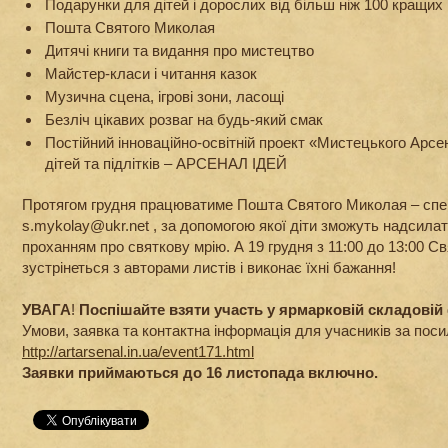
Подарунки для дітей і дорослих від більш ніж 100 кращих 
Пошта Святого Миколая
Дитячі книги та видання про мистецтво
Майстер-класи і читання казок
Музична сцена, ігрові зони, ласощі
Безліч цікавих розваг на будь-який смак
Постійний інноваційно-освітній проект «Мистецького Арс
дітей та підлітків ‒ АРСЕНАЛ ІДЕЙ
Протягом грудня працюватиме Пошта Святого Миколая ‒ спе
s.mykolay@ukr.net , за допомогою якої діти зможуть надсилат
проханням про святкову мрію. А 19 грудня з 11:00 до 13:00 
зустрінеться з авторами листів і виконає їхні бажання!
УВАГА
!
Поспішайте взяти участь у ярмарковій складові
Умови, заявка та контактна інформація для учасників за пос
http://artarsenal.in.ua/event171.html
Заявки приймаються до 16 листопада включно.