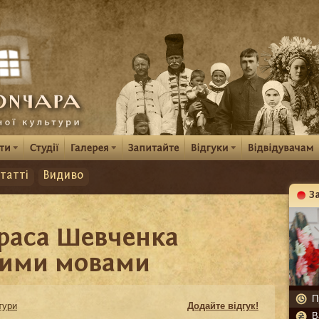
татті
Видиво
З
К
араса Шевченка
ними мовами
П
тури
Додайте відгук!
В