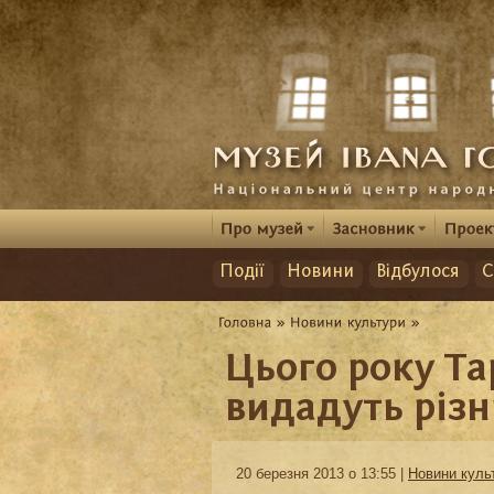
Події
Новини
Відбулося
С
Цього року Т
видадуть різ
20 березня 2013 о 13:55 |
Новини куль