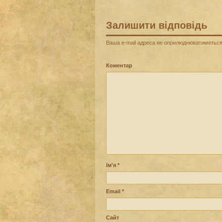
Залишити відповідь
Ваша e-mail адреса не оприлюднюватиметься
Коментар
Ім'я
*
Email
*
Сайт