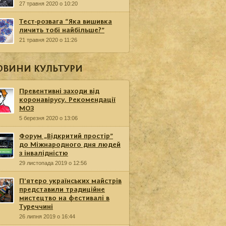
27 травня 2020 о 10:20
Тест-розвага “Яка вишивка
личить тобі найбільше?”
21 травня 2020 о 11:26
ОВИНИ КУЛЬТУРИ
Превентивні заходи від
коронавірусу. Рекомендації
МОЗ
5 березня 2020 о 13:06
Форум „Відкритий простір”
до Міжнародного дня людей
з інвалідністю
29 листопада 2019 о 12:56
П’ятеро українських майстрів
представили традиційне
мистецтво на фестивалі в
Туреччині
26 липня 2019 о 16:44