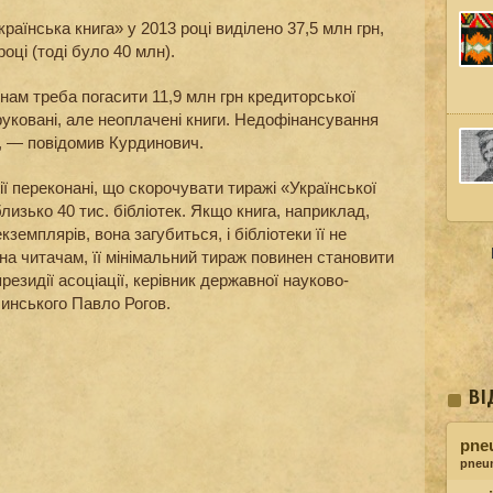
раїнська книга» у 2013 році виділено 37,5 млн грн,
оці (тоді було 40 млн).
 нам треба погасити 11,9 млн грн кредиторської
друковані, але неоплачені книги. Недофінансування
, — повідомив Курдинович.
ції переконані, що скорочувати тиражі «Української
близько 40 тис. бібліотек. Якщо книга, наприклад,
земплярів, вона загубиться, і бібліотеки її не
а читачам, її мінімальний тираж повинен становити
резидії асоціації, керівник державної науково-
линського Павло Рогов.
ВІ
pne
pneu