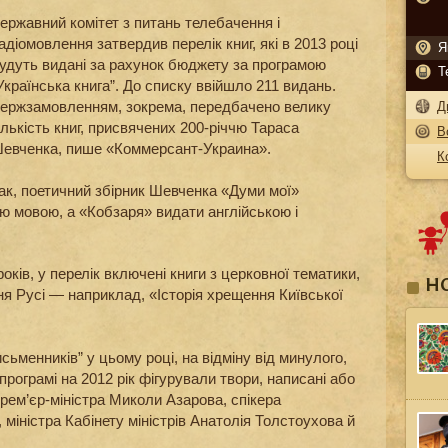
ержавний комітет з питань телебачення і
адіомовлення затвердив перелік книг, які в 2013 році
Я
удуть видані за рахунок бюджету за програмою
Т
Українська книга”. До списку ввійшло 211 видань.
ержзамовленням, зокрема, передбачено велику
Д
ількість книг, присвячених 200-річчю Тараса
В
евченка, пише «Коммерсант-Украина».
К
ак, поетичний збірник Шевченка «Думи мої»
ю мовою, а «Кобзаря» видати англійською і
років, у перелік включені книги з церковної тематики,
Н
я Русі — наприклад, «Історія хрещення Київської
исьменників” у цьому році, на відміну від минулого,
програмі на 2012 рік фігурували твори, написані або
прем’єр-міністра Миколи Азарова, спікера
іністра Кабінету міністрів Анатолія Толстоухова й