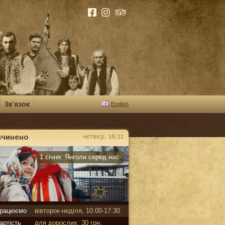
English
ачинено
четвер, 16:21
арантин
1 січня:
Янголи серед нас
рацюємо
вівторок-неділя, 10:00-17:30
артість
для дорослих: 30 грн,