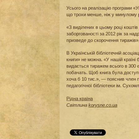
Усього на реалізацію програми «Ук
що трохи менше, ніж у минулому р
«З виділених в цьому році коштів
заборгованості за 2012 рік за на
призведе до скорочення тиражів»
В Українській бібліотечній асоціа
книги» не можна. «У нашій країні 
видається тиражем всього в 300 ек
побачать. Щоб книга була доступн
хоча б 10 тис.», — пояснив член п
педагогічної бібліотеки ім. Сухом
Рідна країна
Світлина
korysne.co.ua