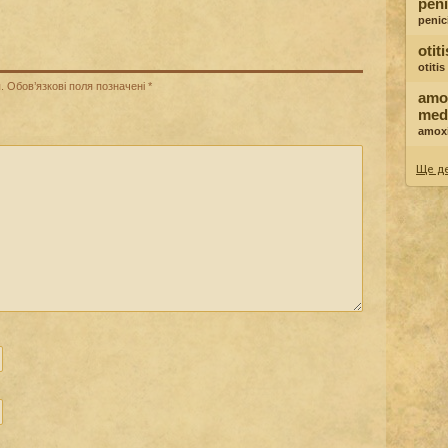
peni
penici
otit
otiti
.
Обов’язкові поля позначені
*
amox
med
amoxi
Ще де