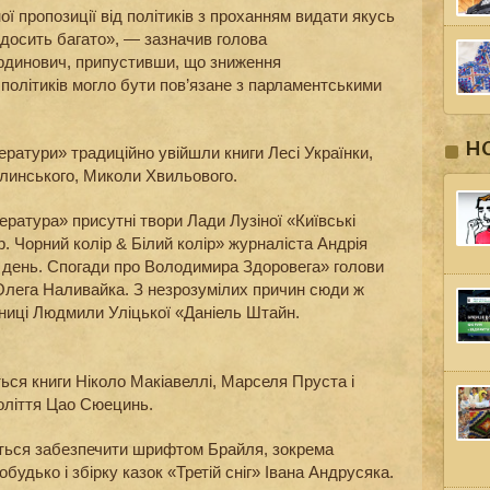
ї пропозиції від політиків з проханням видати якусь
 досить багато», — зазначив голова
динович, припустивши, що зниження
політиків могло бути пов’язане з парламентськими
Н
тератури» традиційно увійшли книги Лесі Українки,
линського, Миколи Хвильового.
ература» присутні твори Лади Лузіної «Київські
р. Чорний колір & Білий колір» журналіста Андрія
 день. Спогади про Володимира Здоровега» голови
 Олега Наливайка. З незрозумілих причин сюди ж
нниці Людмили Уліцької «Даніель Штайн.
ться книги Ніколо Макіавеллі, Марселя Пруста і
толіття Цао Сюецинь.
ається забезпечити шрифтом Брайля, зокрема
удько і збірку казок «Третій сніг» Івана Андрусяка.