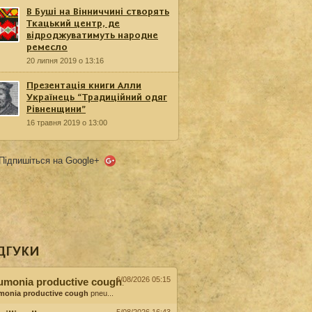
В Буші на Вінниччині створять
Ткацький центр, де
відроджуватимуть народне
ремесло
20 липня 2019 о 13:16
Презентація книги Алли
Українець “Традиційний одяг
Рівненщини”
16 травня 2019 о 13:00
Підпишіться на Google+
ДГУКИ
6/08/2026 05:15
umonia productive cough
:
monia productive cough
pneu...