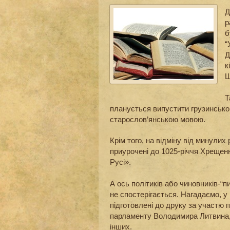
Д
р
б
“
Д
к
Ш
Т
планується випустити грузинсько
старослов’янською мовою.
Крім того, на відміну від минулих 
приурочені до 1025-річчя Хрещенн
Русі».
А ось політиків або чиновників-“п
не спостерігається. Нагадаємо, у 
підготовлені до друку за участю 
парламенту Володимира Литвина, м
інших.