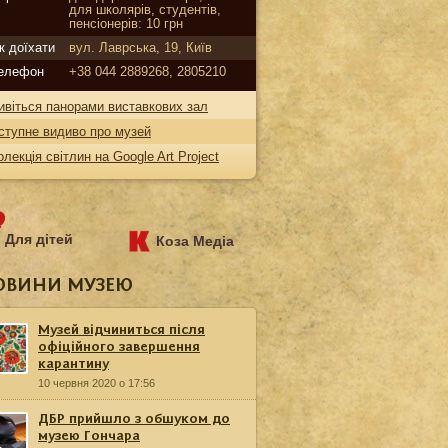
для школярів, студентів,
пенсіонерів: 10 грн
к доїхати
вул. Лаврська, 19, Київ
елефон
+38 044 2889268, 2805210
ивіться панорами виставкових зал
ступне видиво про музей
олекція світлин на Google Art Project
Для дітей
Коза Медіа
ОВИНИ МУЗЕЮ
Музей відчиниться після
офіційного завершення
карантину
10 червня 2020 о 17:56
ДБР прийшло з обшуком до
музею Гончара