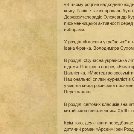
«В цьому році не надходило жодно
книгу. Раніше таких прохань було
Держкомтелерадіо Олександр Кур
письменницької активності серед 
виборами.
У розділ «Класики української лі
Івана Франка, Володимира Сухом
В розділі «Сучасна українська літ
відьми. Постріл в опері», «Еквато
Цаплієнка, «Мистецтво зрозуміти
Національної спілки журналістів
увійшла книга російської письме
Перекладач».
В розділі світових класиків знача
китайського письменника XVIII с
Крім того, деякі книги передбач
дитячий роман «Арсен» Ірен Роздоб