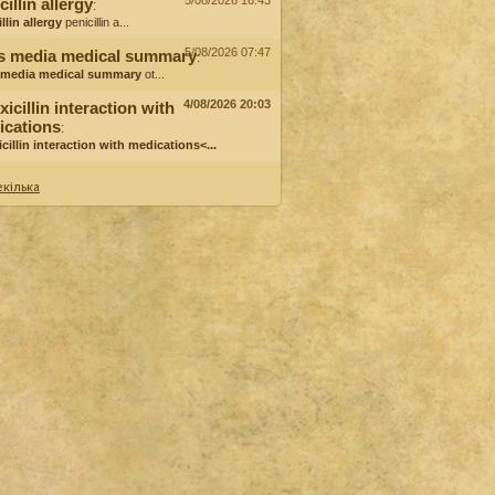
5/08/2026 16:43
cillin allergy
:
llin allergy
penicillin a...
5/08/2026 07:47
is media medical summary
:
s media medical summary
ot...
4/08/2026 20:03
icillin interaction with
ications
:
cillin interaction with medications<...
кілька