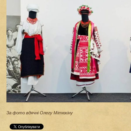
За фото вдячні Олегу Мітюхіну