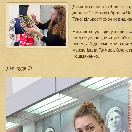
Дякуємо всім, хто 4 листоп
до лекції з історії вбрання Ч
Такої кількості охочих вишив
На занятті усі присутні вивча
змережування, вчилися в’яза
чепець. А допомагали в цьом
музею Івана Гончара Олекса
Кошманенко.
Далі буде 😉