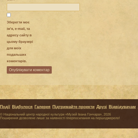
Зберегти моє
ім'я, e-mail, та
адресу сайту в
цьому браузері
для моїх
подальших
коментарів.
Події
Відбулося
Галерея
Підтримайте проекти
Друзі
Відвідувачам
© Національний центр народної культури «Музей Івана Гончара», 2026
Поширення дозволене лише за наявності гіперпосилання на першоджерело!