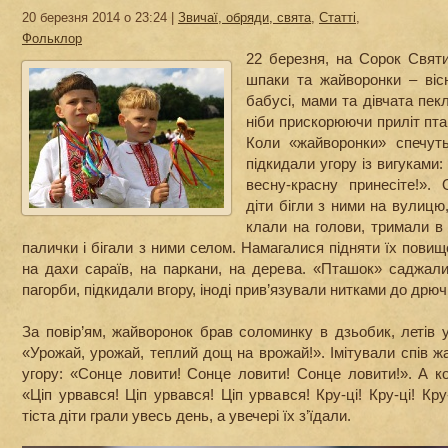
20 березня 2014 о 23:24 |
Звичаї, обряди, свята
,
Статті
,
Фольклор
22 березня, на Сорок Святи
шпаки та жайворонки – віс
бабусі, мами та дівчата пекл
ніби прискорюючи приліт пта
Коли «жайворонки» спечутьс
підкидали угору із вигуками:
весну-красну принесіте!».
діти бігли з ними на вулицю,
клали на голови, тримали в
палички і бігали з ними селом. Намагалися підняти їх пови
на дахи сараїв, на паркани, на дерева. «Пташок» саджали н
пагорби, підкидали вгору, іноді прив’язували нитками до дрюч
За повір’ям, жайворонок брав соломинку в дзьобик, летів у
«Урожай, урожай, теплий дощ на врожай!». Імітували спів жа
угору: «Сонце ловити! Сонце ловити! Сонце ловити!». А кол
«Ціп урвався! Ціп урвався! Ціп урвався! Кру-ці! Кру-ці! Кр
тіста діти грали увесь день, а увечері їх з’їдали.