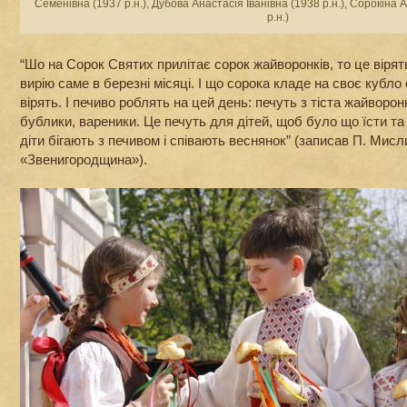
Семенівна (1937 р.н.), Дубова Анастасія Іванівна (1938 р.н.), Сорокіна 
р.н.)
“Шо на Сорок Святих прилітає сорок жайворонків, то це вірят
вирію саме в березні місяці. І що сорока кладе на своє кубло 
вірять. І печиво роблять на цей день: печуть з тіста жайворонк
бублики, вареники. Це печуть для дітей, щоб було що їсти та
діти бігають з печивом і співають веснянок” (записав П. Мис
«Звенигородщина»).