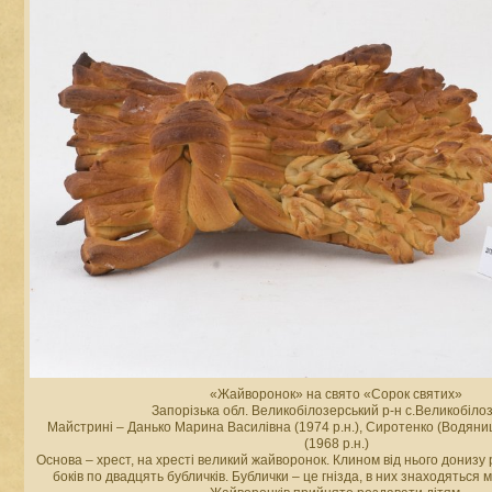
«Жайворонок» на свято «Сорок святих»
Запорізька обл. Великобілозерський р-н с.Великобіло
Майстрині – Данько Марина Василівна (1974 р.н.), Сиротенко (Водяни
(1968 р.н.)
Основа – хрест, на хресті великий жайворонок. Клином від нього донизу
боків по двадцять бубличків. Бублички – це гнізда, в них знаходяться