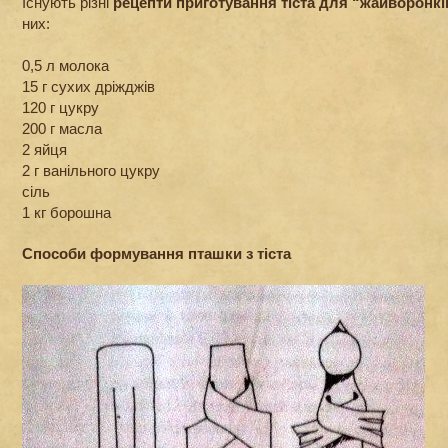
Існують різні
рецепти приготування тіста для “жайворонкі
них:
0,5 л молока
15 г сухих дріжджів
120 г цукру
200 г масла
2 яйця
2 г ванільного цукру
сіль
1 кг борошна
Способи формування пташки з тіста