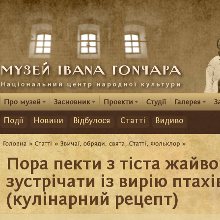
Події
Новини
Відбулося
Статті
Видиво
Пора пекти з тіста жайво
зустрічати із вирію птахі
(кулінарний рецепт)