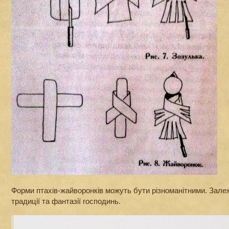
Форми птахів-жайворонків можуть бути різноманітними. Залеж
традиції та фантазії господинь.