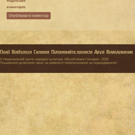
подальших
коментарів.
Події
Відбулося
Галерея
Підтримайте проекти
Друзі
Відвідувачам
© Національний центр народної культури «Музей Івана Гончара», 2026
Поширення дозволене лише за наявності гіперпосилання на першоджерело!