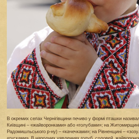
В окремих селах Чернігівщини печиво у формі пташки назива
Київщині – «жайворонками» або «голубами»; на Житомирщині 
Радомишльського р-ну) – «качечками»; на Рівненщині – «зозу
«гусками». В народних уявленнях голуб, соловей, жайвороно