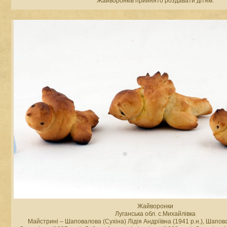
Жайворонків прийнято роздавати дітям.
Жайворонки
Луганська обл. с.Михайлівка
Майстрині – Шаповалова (Сухіна) Лідія Андріївна (1941 р.н.), Шапов