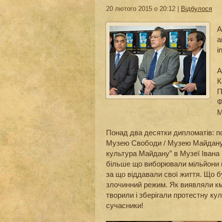
20 лютого 2015 о 20:12 |
Відбулося
A
a
i
А
К
П
Ф
М
Понад два десятки дипломатів: по
Музею Свободи / Музею Майдану 
культура Майдану” в Музеї Івана
більше що виборювали мільйони п
за що віддавали свої життя. Що б
злочинний режим. Як виявляли км
творили і зберігали протестну куль
сучасники!