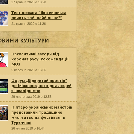
27 травня 2020 о 10:20
Тест-розвага “Яка вишивка
личить тобі найбільше?”
21 травня 2020 о 11:26
ОВИНИ КУЛЬТУРИ
Превентивні заходи від
коронавірусу. Рекомендації
МОЗ
5 березня 2020 о 13:06
Форум „Відкритий простір”
до Міжнародного дня людей
з інвалідністю
29 листопада 2019 о 12:56
П’ятеро українських майстрів
представили традиційне
мистецтво на фестивалі в
Туреччині
26 липня 2019 о 16:44