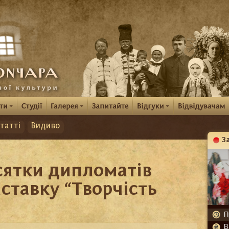
татті
Видиво
З
К
сятки дипломатів
иставку “Творчість
П
В