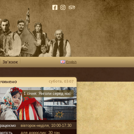
English
ачинено
субота, 03:07
арантин
1 січня:
Янголи серед нас
рацюємо
вівторок-неділя, 10:00-17:30
артість
для дорослих: 30 грн,