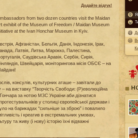
Додайте відгук!
Я
mbassadors from two dozen countries visit the Maidan
Т
rt exhibit of the Museum of Freedom / Maidan Museum
nitiative at the Ivan Honchar Museum in Kyiv.
Д
В
встрія, Афганістан, Бельгія, Данія, Індонезія, Ірак,
К
анада, Латвія, Литва, Марокко, Палестина,
ортугалія, Саудівська Аравія, Сербія, Сирія,
інляндія, Швейцарія, моніторингова місія ОБСЄ – на
айдані!
слів, консулів, культурних аташе – завітали до
Н
– на виставку “Творчість Свободи: (Р)еволюційна
 Гончара за нотою МЗС України аби дізнатися
ротестувальніків у столиці європейської держави і
уло на барикадах “сильніше за зброю” і повалило
ітливість і креатив в екстремальних умовах,
туру та живу (і нову) історію їхні відважні