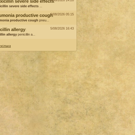
6/08/2026 14:28
icillin severe side effects
:
cillin severe side effects
...
6/08/2026 05:15
umonia productive cough
:
monia productive cough
pneu...
5/08/2026 16:43
cillin allergy
:
llin allergy
penicillin a...
кілька