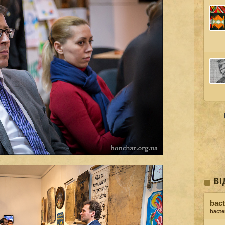
ВІ
bact
bacter