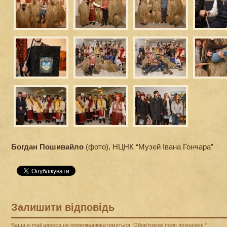
Богдан Пошивайло
(фото), НЦНК “Музей Івана Гончара”
Залишити відповідь
Ваша e-mail адреса не оприлюднюватиметься.
Обов’язкові поля позначені
*