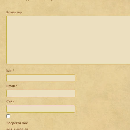
Коментар
Ім'я
*
Email
*
Сайт
Зберегти моє
ім'я, e-mail, та