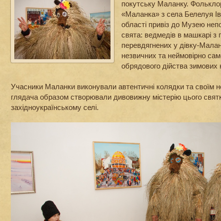
покутську Маланку. Фольклор
«Маланка» з села Белелуя Ів
області привіз до Музею неп
свята: ведмедів в машкарі з 
перевдягнених у дівку-Малан
незвичних та неймовірно сам
обрядового дійства зимових 
Учасники Маланки виконували автентичні колядки та своїм н
глядача образом створювали дивовижну містерію цього свят
західноукраїнському селі.