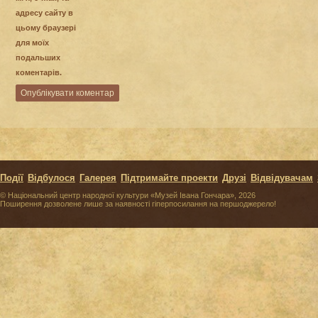
адресу сайту в
цьому браузері
для моїх
подальших
коментарів.
Події
Відбулося
Галерея
Підтримайте проекти
Друзі
Відвідувачам
© Національний центр народної культури «Музей Івана Гончара», 2026
Поширення дозволене лише за наявності гіперпосилання на першоджерело!