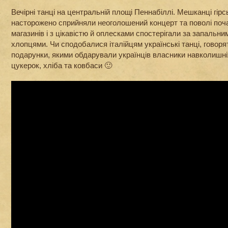
Вечірні танці на центральній площі Пеннабіллі. Мешканці гірс
насторожено сприйняли неоголошений концерт та поволі почал
магазинів і з цікавістю й оплесками спостерігали за запальн
хлопцями. Чи сподобалися італійцям українські танці, говоря
подарунки, якими обдарували українців власники навколишн
цукерок, хліба та ковбаси 🙂