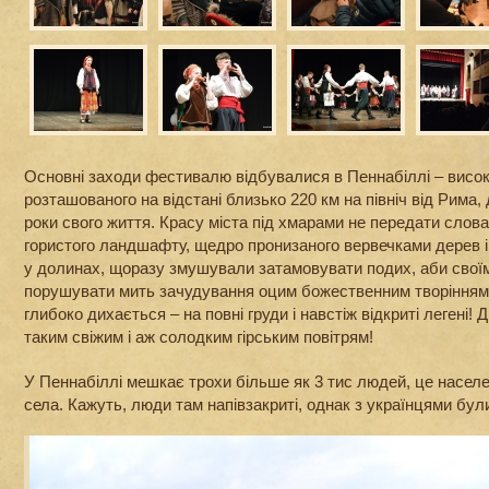
Основні заходи фестивалю відбувалися в Пеннабіллі – високо
розташованого на відстані близько 220 км на північ від Рима, 
роки свого життя. Красу міста під хмарами не передати слов
гористого ландшафту, щедро пронизаного вервечками дерев 
у долинах, щоразу змушували затамовувати подих, аби свої
порушувати мить зачудування оцим божественним творінням.
глибоко дихається – на повні груди і навстіж відкриті легені
таким свіжим і аж солодким гірським повітрям!
У Пеннабіллі мешкає трохи більше як 3 тис людей, це населе
села. Кажуть, люди там напівзакриті, однак з українцями були