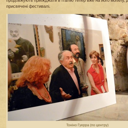
продовжують приїжджати в Італію тепер вже на його могилу, 
присвячені фестивалі.
Тоніно Гуерра (по центру)