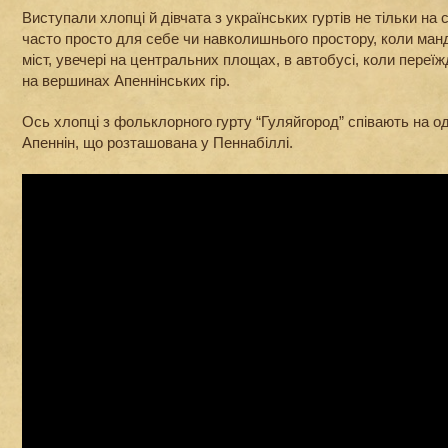
Виступали хлопці й дівчата з українських гуртів не тільки на
часто просто для себе чи навколишнього простору, коли ман
міст, увечері на центральних площах, в автобусі, коли переїжд
на вершинах Апеннінських гір.
Ось хлопці з фольклорного гурту “Гуляйгород” співають на одн
Апеннін, що розташована у Пеннабіллі.