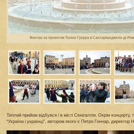
Фонтан за проектом Тоніно Гуерра в Сантарканджело-ді-Рома
Теплий прийом відбувся і в місті Сенігаллія. Окрім концерту
“Україна і українці”, автором якого є Петро Гончар, директор