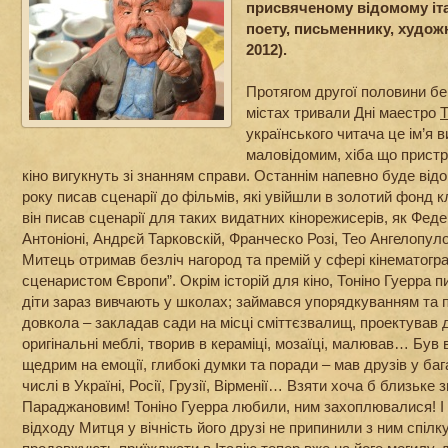
присвяченому відомому іта
поету, письменнику, художн
2012).
Протягом другої половини бе
містах тривали Дні маестро
Т
українського читача це ім’я 
маловідомим, хіба що прист
кіно вигукнуть зі знанням справи. Останнім напевно буде відо
року писав сценарії до фільмів, які увійшли в золотий фонд к
він писав сценарії для таких видатних кінорежисерів, як Фед
Антоніоні, Андрєй Тарковскій, Франческо Розі, Тео Ангелопул
Митець отримав безліч нагород та премій у сфері кінематогр
сценаристом Європи”. Окрім історій для кіно, Тоніно Гуерра пи
діти зараз вивчають у школах; займався упорядкуванням та
довкола – закладав сади на місці сміттєзвалищ, проектував
оригінальні меблі, творив в кераміці, мозаїці, малював… Був 
щедрим на емоції, глибокі думки та поради – мав друзів у бага
числі в Україні, Росії, Грузії, Вірменії… Взяти хоча б близьке
Параджановим! Тоніно Гуерра любили, ним захоплювалися! І н
відходу Митця у вічність його друзі не припинили з ним спілку