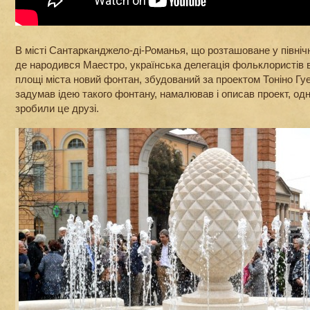
В місті Сантарканджело-ді-Романья, що розташоване у північн
де народився Маестро, українська делегація фольклористів 
площі міста новий фонтан, збудований за проектом Тоніно Гу
задумав ідею такого фонтану, намалював і описав проект, одна
зробили це друзі.