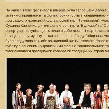
На один з таких фестивалів вперше була запрошена делегація 
музейних працівників та фольклорних гуртів зі спеціальною
програмою. Український фольклорний гурт “Гуляйгород”, уча
Сусанна Карпенко, дитячі фольклорні гурти “Будимир” та “Оре
репертуар виступів, що включав в себе ліричні і жартівливі п
і танцювальну музику, показ весільного обряду “вбирання мо
була продумана так, аби за годинний виступ якомога різнос
публіку з основними українськими пісенно-танцювальними тра
підсилювалося правдивими кольорами традиційних строїв ви