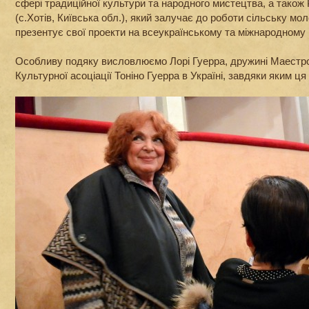
сфері традиційної культури та народного мистецтва, а також
(с.Хотів, Київська обл.), який залучає до роботи сільську моло
презентує свої проекти на всеукраїнському та міжнародному 
Особливу подяку висловлюємо Лорі Гуерра, дружині Маестр
Культурної асоціації Тоніно Гуерра в Україні, завдяки яким ця