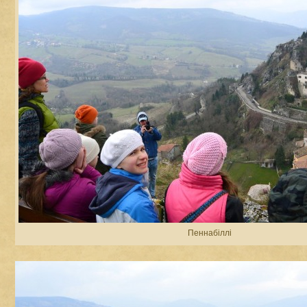
Пеннабіллі