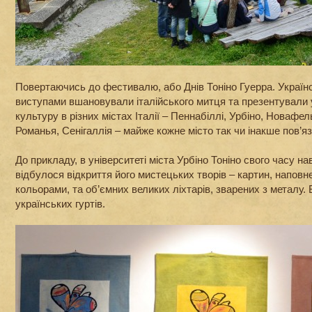
Повертаючись до фестивалю, або Днів Тоніно Гуерра. Українс
виступами вшановували італійського митця та презентували 
культуру в різних містах Італії – Пеннабіллі, Урбіно, Новафе
Романья, Сенігаллія – майже кожне місто так чи інакше пов’яза
До прикладу, в університеті міста Урбіно Тоніно свого часу н
відбулося відкриття його мистецьких творів – картин, напов
кольорами, та об’ємних великих ліхтарів, зварених з металу. 
українських гуртів.