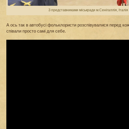
З представниками міськради м.Сенігаллія, Італія
А ось так в автобусі фольклористи розспівувалися перед ко
співали просто самі для себе.