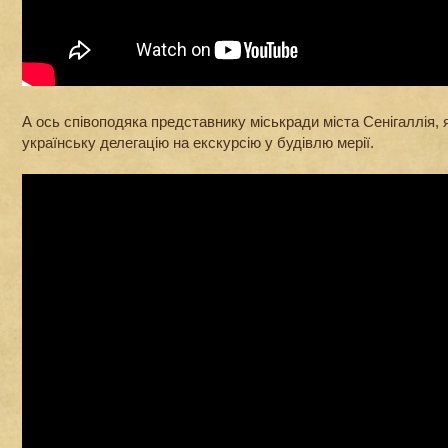
А ось співоподяка представнику міськради міста Сенігаллія,
українську делегацію на екскурсію у будівлю мерії.