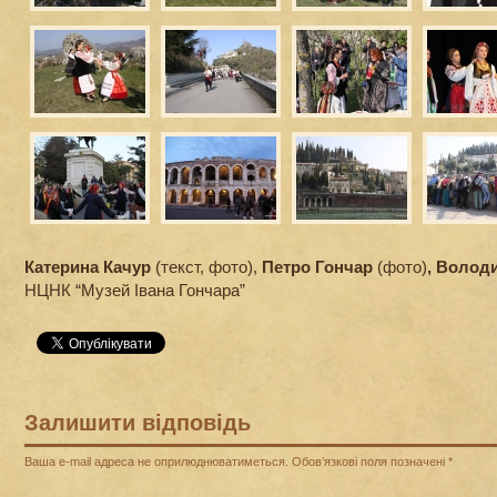
Катерина Качур
(текст, фото),
Петро Гончар
(фото)
, Волод
НЦНК “Музей Івана Гончара”
Залишити відповідь
Ваша e-mail адреса не оприлюднюватиметься.
Обов’язкові поля позначені
*