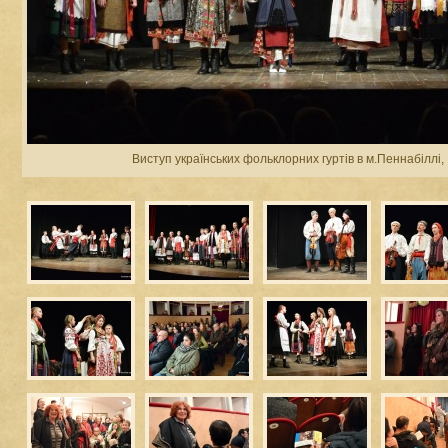
Виступ українських фольклорних гуртів в м.Пеннабіллі, 