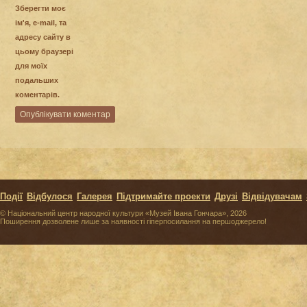
Зберегти моє
ім'я, e-mail, та
адресу сайту в
цьому браузері
для моїх
подальших
коментарів.
Події
Відбулося
Галерея
Підтримайте проекти
Друзі
Відвідувачам
© Національний центр народної культури «Музей Івана Гончара», 2026
Поширення дозволене лише за наявності гіперпосилання на першоджерело!