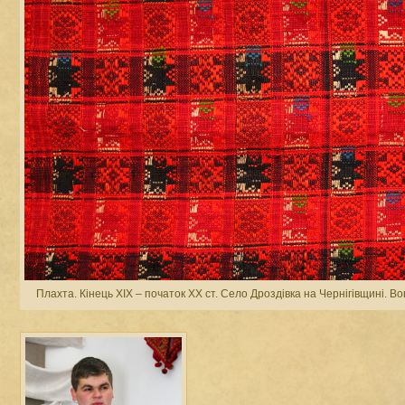
Плахта. Кінець ХІХ – початок ХХ ст. Село Дроздівка на Чернігівщині. В