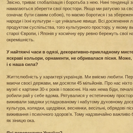
Звісно, триває глобалізація і боротьба з нею. Нині тенденції 
намагаються зберегти свої простори. Якщо ми ратуємо за сво
означає бути самим собою), то маємо боротися і за збереже
народи і їхні культури – це унікальне явище. Всі досягнення л
продуктом суспільства, того культурного простору, у якому ви
старої Європи, і Японія у космічну еру ревно бережуть свої 
окремішність.
У найтяжчі часи в одязі, декоративно-прикладному мисте
яскраві кольори, орнаменти, не обривалася пісня. Може, 
і є наша сила?
Життєлюбність у характері українців. Ми вміємо любити. Пер
маючи своєї держави, ми досягли 45 мільйонів. Про нас ніхто 
музеї є картини 30-х років і повоєнні. На них нема біди, печалі
робили рай у себе вдома. Рятувалися у естетичному просторі
виживали завдяки успадкованому і набутому духовному досв
культура, колядки, щедрівки, веснянки, весільні, обрядові пі
виживання і психічного здоров’я. Тому надзвичайно важливо 
як зіницю ока.
Які перспективи України?