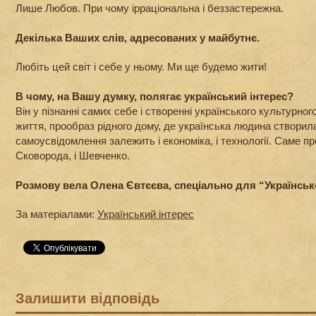
Лише Любов. При чому ірраціональна і беззастережна.
Декілька Ваших слів, адресованих у майбутнє.
Любіть цей світ і себе у ньому. Ми ще будемо жити!
В чому, на Вашу думку, полягає український інтерес?
Він у пізнанні самих себе і створенні українського культурног
життя, прообраз рідного дому, де українська людина створила
самоусвідомлення залежить і економіка, і технології. Саме пр
Сковорода, і Шевченко.
Розмову вела Олена Євтєєва, спеціально для “Українськ
За матеріалами:
Український інтерес
Залишити відповідь