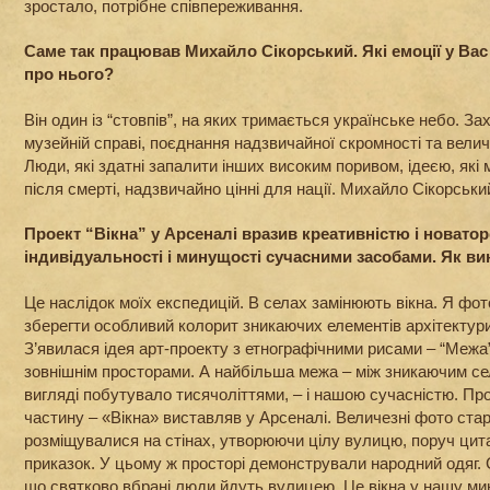
зростало, потрібне співпереживання.
Саме так працював Михайло Сікорський. Які емоції у Вас
про нього?
Він один із “стовпів”, на яких тримається українське небо. За
музейній справі, поєднання надзвичайної скромності та величі
Люди, які здатні запалити інших високим поривом, ідеєю, які 
після смерті, надзвичайно цінні для нації. Михайло Сікорськи
Проект “Вікна” у Арсеналі вразив креативністю і новато
індивідуальності і минущості сучасними засобами. Як в
Це наслідок моїх експедицій. В селах замінюють вікна. Я фо
зберегти особливий колорит зникаючих елементів архітектури –
З’явилася ідея арт-проекту з етнографічними рисами – “Межа”
зовнішнім просторами. А найбільша межа – між зникаючим се
вигляді побутувало тисячоліттями, – і нашою сучасністю. Пр
частину – «Вікна» виставляв у Арсеналі. Величезні фото стар
розміщувалися на стінах, утворюючи цілу вулицю, поруч цитат
приказок. У цьому ж просторі демонстрували народний одяг.
що святково вбрані люди йдуть вулицею. Це вікна у нашу ми