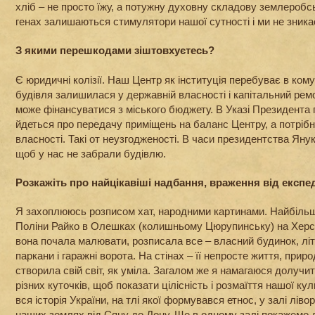
хліб – не просто їжу, а потужну духовну складову землеробсь
генах залишаються стимулятори нашої сутності і ми не зника
З якими перешкодами зіштовхуєтесь?
Є юридичні колізії. Наш Центр як інституція перебуває в ком
будівля залишилася у державній власності і капітальний рем
може фінансуватися з міського бюджету. В Указі Президента
йдеться про передачу приміщень на баланс Центру, а потріб
власності. Такі от неузгодженості. В часи президентства Ян
щоб у нас не забрали будівлю.
Розкажіть про найцікавіші надбання, враження від експе
Я захоплююсь розписом хат, народними картинами. Найбільше
Поліни Райко в Олешках (колишньому Цюрупинську) на Херсон
вона почала малювати, розписала все – власний будинок, літ
паркани і гаражні ворота. На стінах – її непросте життя, прир
створила свій світ, як уміла. Загалом же я намагаюся долучит
різних куточків, щоб показати цілісність і розмаїття нашої ку
вся історія України, на тлі якої формувався етнос, у залі лів
наших землях від Сяну до Дону. Ще в одному залі покажемо