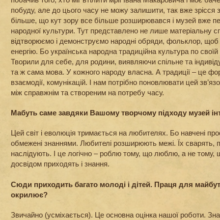
побуду, але до цього часу не можу залишити, так вже зрісся
більше, що кут зору все більше розширювався і музей вже п
народної культури. Тут представлено не лише матеріальну с
відтворюємо і демонструємо народні обряди, фольклор, щоб
енергію. Бо українська народна традиційна культура по своїй 
Творили для себе, для родини, виявляючи спільне та індиві
та ж сама мова. У кожного народу власна. А традиції – це фо
взаємодії, комунікацій. І нам потрібно поновлювати цей зв’яз
між справжнім та створеним на потребу часу.
Мабуть саме завдяки Вашому творчому підходу музей ін
Цей світ і еволюція тримається на любителях. Бо навчені про
обмежені знаннями. Любителі розширюють межі. Їх сварять, п
наслідують. І це логічно – роблю тому, що люблю, а не тому, 
досвідом приходять і знання.
Сюди приходить багато молоді і дітей. Праця для майбут
окрилює?
Звичайно (усміхається). Це основна оцінка нашої роботи. Зн