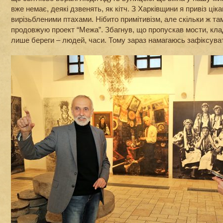
вже немає, деякі дзвенять, як кітч. З Харківщини я привіз ціка
вирізьбленими птахами. Нібито примітивізм, але скільки ж там
продовжую проект “Межа”. Збагнув, що пропускав мости, кла
лише береги – людей, часи. Тому зараз намагаюсь зафіксуват