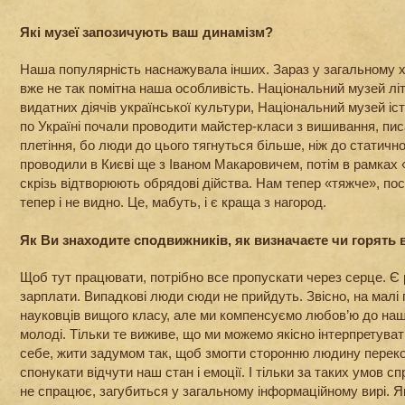
Які музеї запозичують ваш динамізм?
Наша популярність наснажувала інших. Зараз у загальному х
вже не так помітна наша особливість. Національний музей лі
видатних діячів української культури, Національний музей істо
по Україні почали проводити майстер-класи з вишивання, пис
плетіння, бо люди до цього тягнуться більше, ніж до статичн
проводили в Києві ще з Іваном Макаровичем, потім в рамках «
скрізь відтворюють обрядові дійства. Нам тепер «тяжче», пос
тепер і не видно. Це, мабуть, і є краща з нагород.
Як Ви знаходите сподвижників, як визначаєте чи горять 
Щоб тут працювати, потрібно все пропускати через серце. Є 
зарплати. Випадкові люди сюди не прийдуть. Звісно, на малі
науковців вищого класу, але ми компенсуємо любов’ю до нашо
молоді. Тільки те виживе, що ми можемо якісно інтерпретува
себе, жити задумом так, щоб змогти сторонню людину переко
спонукати відчути наш стан і емоції. І тільки за таких умов с
не спрацює, загубиться у загальному інформаційному вирі. 