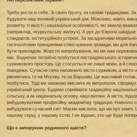
Треба рости із себе. Зі свого ґрунту, за своїми традиціями. З
будувати наш великий український дім. Можливо, навіть вик
розвитку ті якості і національні особливості, які звикли вваж
(наприклад, «куркульську жилку»). А рух до Європи швидше
стандартів, інституційного устрою. За засадничими морально
тисячолітніми принципами співіснування громади, ми для ба
бути прикладом. Жорсткі випробування, які ми нині пережива
нас. Водночас потрібно позбутися пострадянського, історич
суржикового простору. Це стосується не лише мови, а й спо
поведінки. Сучасне село наповнило місто суржиком, а місто н
рівняючись то на Москву, то на Варшаву. Це жахливий сплав, 
позбутися. Тоді ми зможемо мислити як метрополія, сформу
український центр. Будемо сприймати традиційну національн
сільську, а як національну основу, наші витоки. А місто, під
вибудовуватиме професійну академічну традицію. Навколо с
вибудувати сучасний світ. Маємо мислити, що ми пуп землі. Ц
нашому серці, у нашому єстві. І не відомо, хто ще буде попер
Що є запорукою родинного щастя?