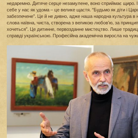
недаремно. Дитяче серце незамулене, воно сприймає щиро. І
себе у нас як удома – це велике щастя. “Будьмо як діти і Ца
забезпечене”. Це й не дивно, адже наша народна культура в 
слова наївна, чиста, створена з великою любов’ю, за принципо
хочеться”. Це дитинне, первозданне мистецтво. Лише традиц
справді українською. Професійна академічна виросла на чуж