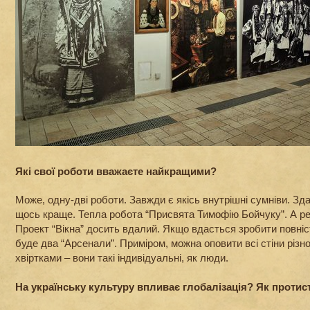
Які свої роботи вважаєте найкращими?
Може, одну-дві роботи. Завжди є якісь внутрішні сумніви. Зд
щось краще. Тепла робота “Присвята Тимофію Бойчуку”. А р
Проект “Вікна” досить вдалий. Якщо вдасться зробити повніс
буде два “Арсенали”. Приміром, можна оповити всі стіни різн
хвіртками – вони такі індивідуальні, як люди.
На українську культуру впливає глобалізація? Як проти