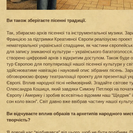
Ви також зберігаєте пісенні традиції.
Так, збираємо архів пісенної та інструментальної музики. За
Францією за підтримки Креативної Європи реалізуємо проек
нематеріальної української спадщини, як частини європейськ
для запису зникаючої культури – українського багатоголосся.
створено цифровий архів з відкритим доступом. Також буде 
тур Європою для популяризації нашої пісенної культури у сві
здійснюватиме навігацію і науковий опис зібраних пісень. За
обговорюємо форму театралізації проекту для презентації ук
Європі. Вплив народної пісні неймовірний. Згадайте світове т
Олександра Кошиця, який завдяки Симону Петлюрі на початку
Європу і Америку і зробив всесвітньо відомим наш “Щедрик” 
сон коло вікон”. Світ давно вже ввібрав частину нашої культу
Ви відчуваєте вплив образів та архетипів народного мис
творчість?
Я довгий час “відбивався” від цього, щоб не бути подібним. П