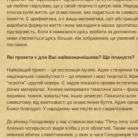
це люблю і відчуваю, що у своїй творчості цитую наїв. Народ
плоска копія життя, це осмислення, яке подається як символ,
поняття. Є арифметика, а є вища математика, світ абстракці
виробила формули життя і вони закладені в наших архетипах,
підсвідомість. Коли я намагаюся щось зробити за допомогою
ними з’являється щось більше, ніж зображення, це умовний з
послання.
Які проекти є для Вас найвизначнішими? Що плануєте?
Найкращий проект – це експозиція музею. Адже створення та
національної самобутності – це елемент і моєї творчості. Мр
“освоїти” і другий поверх. Є задум показати прояви естетично
різних матеріалах. Хочемо виокремити тематичні зали – філо
вишивки, ткання, ковальства, інших ремесел. Показати шлях в
символізму, від вжитковості до осмислення буття. Адже орн
Божої благодаті. У народному мистецтві все сакралізоване.
До річниці Голодомору у нас ставили виставу “Печу, печу хліб
близько чотирьохсот видів хліба з усіх областей. Таким чин
невинно вбитих співвітчизників, у яких в часи Голодоморів т