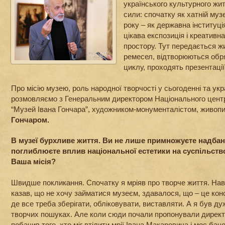
українського культурного жит
сили: спочатку як хатній муз
року – як державна інституц
цікава експозиція і креативна
простору. Тут передається ж
ремесел, відтворюються обр
циклу, проходять презентації 
Про місію музею, роль народної творчості у сьогоденні та укр
розмовляємо з Генеральним директором Національного центр
“Музей Івана Гончара”, художником-монументалістом, живо
Гончаром.
В музеї бурхливе життя. Ви не лише примножуєте надбанн
поглиблюєте вплив національної естетики на суспільство
Ваша місія?
Швидше покликання. Спочатку я мріяв про творче життя. Нав
казав, що не хочу займатися музеєм, здавалося, що – це кон
де все треба зберігати, обліковувати, виставляти. А я був д
творчих пошуках. Але коли сюди почали пропонували директо
побачив того, хто міг втілити мрії Івана Макаровича і моє бач