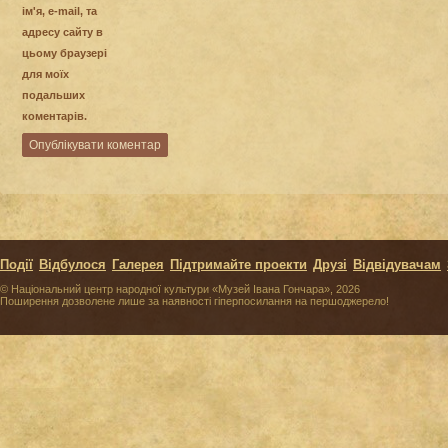
ім'я, e-mail, та
адресу сайту в
цьому браузері
для моїх
подальших
коментарів.
Події
Відбулося
Галерея
Підтримайте проекти
Друзі
Відвідувачам
© Національний центр народної культури «Музей Івана Гончара», 2026
Поширення дозволене лише за наявності гіперпосилання на першоджерело!