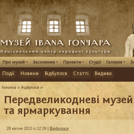
Події
Новини
Відбулося
Статті
Видиво
Передвеликодневі музей
та ярмаркування
28 квітня 2013 о 12:29 |
Відбулося