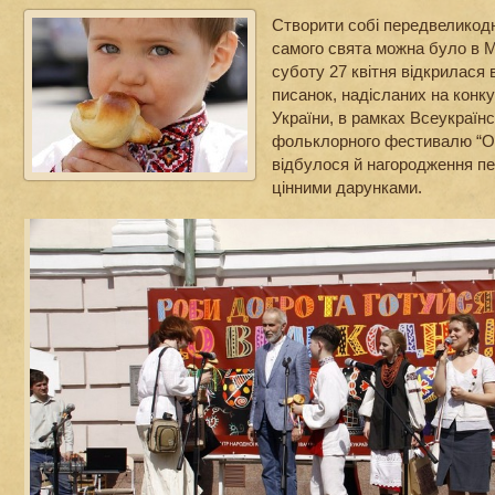
Створити собі передвеликодн
самого свята можна було в М
суботу 27 квітня відкрилася
писанок, надісланих на конк
України, в рамках Всеукраїнс
фольклорного фестивалю “Ор
відбулося й нагородження пе
цінними дарунками.