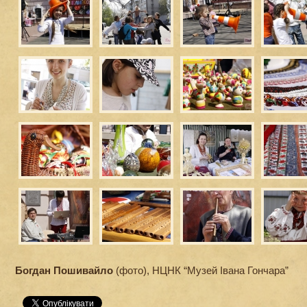
Богдан Пошивайло
(фото), НЦНК “Музей Івана Гончара”