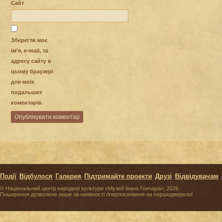
Сайт
Зберегти моє
ім'я, e-mail, та
адресу сайту в
цьому браузері
для моїх
подальших
коментарів.
Події
Відбулося
Галерея
Підтримайте проекти
Друзі
Відвідувачам
© Національний центр народної культури «Музей Івана Гончара», 2026
Поширення дозволене лише за наявності гіперпосилання на першоджерело!