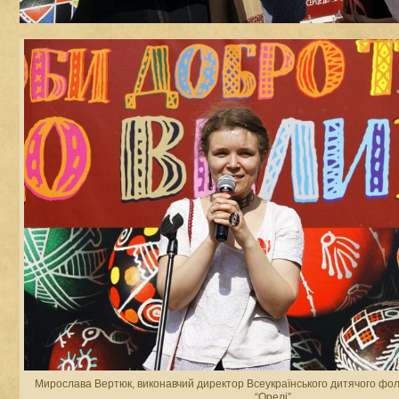
Мирослава Вертюк, виконавчий директор Всеукраїнського дитячого фо
“Орелі”