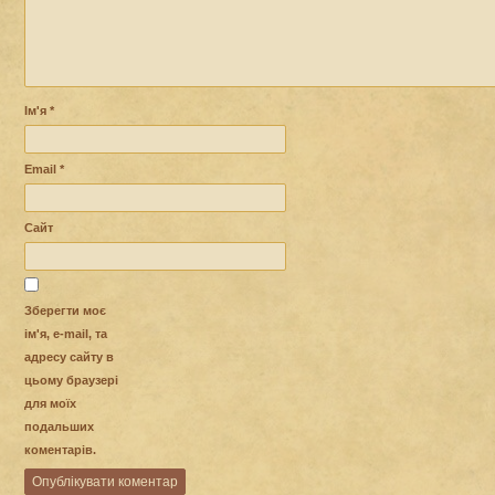
Ім'я
*
Email
*
Сайт
Зберегти моє
ім'я, e-mail, та
адресу сайту в
цьому браузері
для моїх
подальших
коментарів.