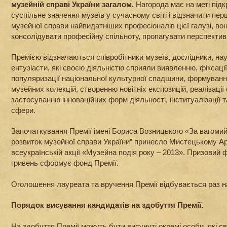
музейній справі України загалом.
Нагорода має на меті підк
суспільне значення музеїв у сучасному світі і відзначити пе
музейної справи найвидатніших професіоналів цієї галузі, во
консолідувати професійну спільноту, пропагувати перспектив
Премією відзначаються співробітники музеїв, дослідники, нау
ентузіасти, які своєю діяльністю сприяли виявленню, фіксаці
популяризації національної культурної спадщини, формуван
музейних колекцій, створенню новітніх експозицій, реалізації о
застосуванню інноваційних форм діяльності, інституалізації 
сфери.
Започаткування Премії імені Бориса Возницького «За вагоми
розвиток музейної справи України” принесло Мистецькому А
всеукраїнській акції «Музейна подія року – 2013». Призовий ф
гривень сформує фонд Премії.
Оголошення лауреата та вручення Премії відбувається раз н
Порядок висування кандидатів на здобуття Премії.
На здобуття Премії можуть бути висунуті окремі особи, які с