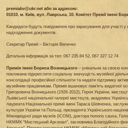
premiabv@ukr.net або за адресою:
01010, м. Київ, вул. Лаврська, 10. Комітет Премії імені Б
Кандидати будуть повідомлені про зарахування для участі у 
надходження документів.
Секретар Премії – Вікторія Величко
Детальна інформація за тел: 067 235 84 52, 067 327 12 74
Премія імені Бориса Возницького
– унікальна за своєю ко
покликана підкреслити соціальну значущість музейної діяльн
консолідації професійної спільноти та надати підтримку акт
музейним працівникам. Премія вшановує пам’ять видатної ос
Григоровича Возницького (1926-2012), Героя України, мистец
Львівської національної галереї мистецтв, академіка Українсь
лауреата Національної премії імені Тараса Шевченка, заслуж
культури України та Польщі, президента Українського націона
Міжнародної ради музеїв (ICOM), доктора honoris causa, Гол
НКММК “Мистецький Арсенал”, засновника Благодійного фо
Арсенал”. Премію засновано НКММК «Мистецький Арсенал» 