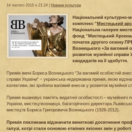
14 лютого 2015 о 21:24 |
Новини культури
Національний культурно-м
комплекс “
Мистецький арс
Національна галерея мисте
фонд “Мистецький Арсена
початок другого сезону ПР
Возницького «За вагомий о
розвиток музейної справи У
кандидатів на її здобуття.
Премія імені Бориса Возницького “За вагомий особистий внес
справи України” − українська недержавна премія, якою відзн
колективи, які зробили вагомий внесок у розвиток музейної сп
Премія вшановує пам’ять видатної особистості – музейного 
України, мистецтвознавця, багаторічного директора Львівсько
мистецтв Бориса Григоровича Возницького (1926-2012).
Премія покликана відзначити виняткові досягнення проф
галузі, котрі стали основою етапних якісних змін у роботі