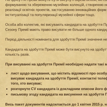
формуванню та збереженню музейних колекцій, створенню нов
реалізації освітніх проектів, застосуванню інноваційних форм 
інституалізації та популяризації музейної сфери тощо.
Особа або колектив, які висувають кандидата на здобуття Пр
Сезону Премії мають право висувати не більше одного канди
Період діяльності номінанта для здобуття Премії значення не
Кандидата на здобуття Премії може бути висунуто на здобу
кількість разів.
При висуванні на здобуття Премії необхідно надати такі 
лист щодо висування, що містить відомості про особу 
висуває кандидата на здобуття Премії, контактні тел
того, хто висуває;
розгорнуте CV кандидата із докладним описом його ф
письмову згоду кандидата на висунення на здобуття П
Весь пакет документів надсилається до 1 квітня 2015 р. 